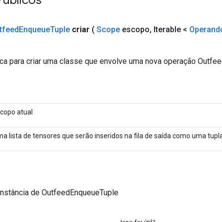
tfeed
Enqueue
Tuple
criar
(
Scope
escopo
,
Iterable <
Operand
ca para criar uma classe que envolve uma nova operação Outfe
copo atual
a lista de tensores que serão inseridos na fila de saída como uma tupl
instância de OutfeedEnqueueTuple