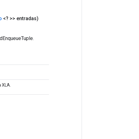
o
<? >> entradas)
edEnqueueTuple.
a XLA.