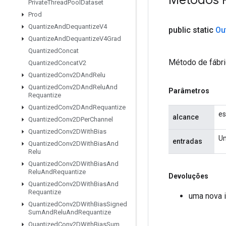
Private
Thread
Pool
Dataset
Prod
Quantize
And
Dequantize
V4
public static
Ou
Quantize
And
Dequantize
V4Grad
Quantized
Concat
Método de fábri
Quantized
Concat
V2
Quantized
Conv2DAnd
Relu
Quantized
Conv2DAnd
Relu
And
Parâmetros
Requantize
Quantized
Conv2DAnd
Requantize
es
alcance
Quantized
Conv2DPer
Channel
Quantized
Conv2DWith
Bias
Um
entradas
Quantized
Conv2DWith
Bias
And
Relu
Quantized
Conv2DWith
Bias
And
Relu
And
Requantize
Devoluções
Quantized
Conv2DWith
Bias
And
Requantize
uma nova 
Quantized
Conv2DWith
Bias
Signed
Sum
And
Relu
And
Requantize
Quantized
Conv2DWith
Bias
Sum