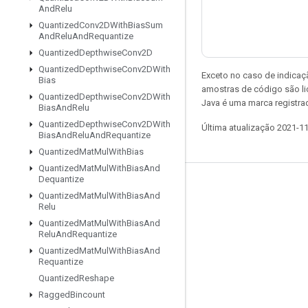
And
Relu
Quantized
Conv2DWith
Bias
Sum
And
Relu
And
Requantize
Quantized
Depthwise
Conv2D
Quantized
Depthwise
Conv2DWith
Exceto no caso de indicaç
Bias
amostras de código são l
Quantized
Depthwise
Conv2DWith
Java é uma marca registra
Bias
And
Relu
Quantized
Depthwise
Conv2DWith
Última atualização 2021-1
Bias
And
Relu
And
Requantize
Quantized
Mat
Mul
With
Bias
Quantized
Mat
Mul
With
Bias
And
Dequantize
Permanecer conectado
Quantized
Mat
Mul
With
Bias
And
Relu
Blog
Quantized
Mat
Mul
With
Bias
And
Fórum
Relu
And
Requantize
Quantized
Mat
Mul
With
Bias
And
GitHub
Requantize
Twitter
Quantized
Reshape
Ragged
Bincount
YouTube