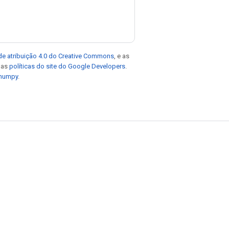
de atribuição 4.0 do Creative Commons
, e as
e as
políticas do site do Google Developers
.
 numpy
.