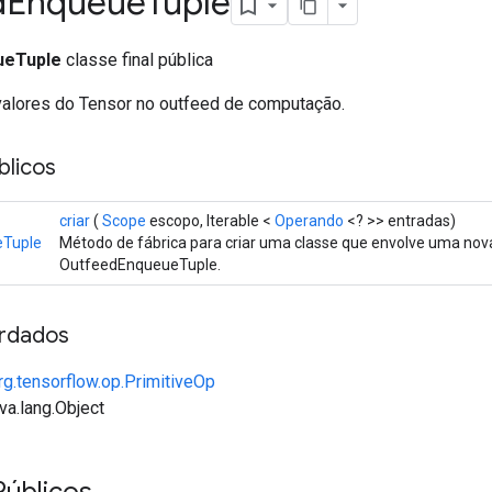
d
Enqueue
Tuple
ueTuple
classe final pública
s valores do Tensor no outfeed de computação.
licos
criar
(
Scope
escopo, Iterable <
Operando
<? >> entradas)
eTuple
Método de fábrica para criar uma classe que envolve uma no
OutfeedEnqueueTuple.
rdados
rg.tensorflow.op.PrimitiveOp
va.lang.Object
Públicos