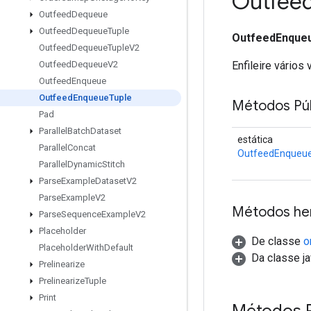
Outfee
Outfeed
Dequeue
Outfeed
Dequeue
Tuple
OutfeedEnque
Outfeed
Dequeue
Tuple
V2
Enfileire vário
Outfeed
Dequeue
V2
Outfeed
Enqueue
Outfeed
Enqueue
Tuple
Métodos Púb
Pad
Parallel
Batch
Dataset
estática
Parallel
Concat
OutfeedEnqueu
Parallel
Dynamic
Stitch
Parse
Example
Dataset
V2
Parse
Example
V2
Métodos he
Parse
Sequence
Example
V2
Placeholder
De classe
o
Placeholder
With
Default
Da classe ja
Prelinearize
Prelinearize
Tuple
Print
Métodos 