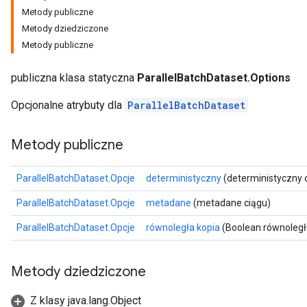
Metody publiczne
Metody dziedziczone
Metody publiczne
publiczna klasa statyczna
ParallelBatchDataset.Options
Opcjonalne atrybuty dla
ParallelBatchDataset
Metody publiczne
ParallelBatchDataset.Opcje
deterministyczny
(deterministyczny 
ParallelBatchDataset.Opcje
metadane
(metadane ciągu)
ParallelBatchDataset.Opcje
równoległa kopia
(Boolean równoległ
Metody dziedziczone
ize
Z klasy java.lang.Object