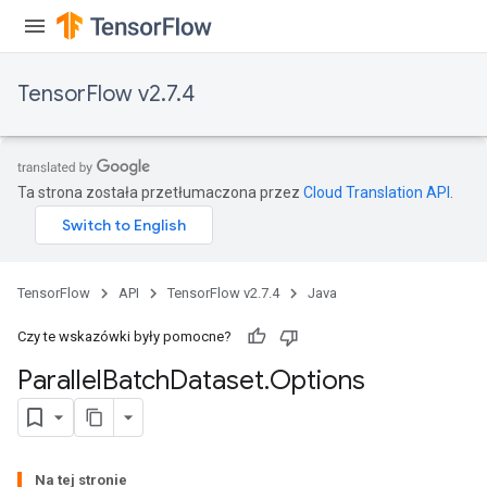
TensorFlow v2.7.4
Ta strona została przetłumaczona przez
Cloud Translation API
.
TensorFlow
API
TensorFlow v2.7.4
Java
Czy te wskazówki były pomocne?
Parallel
Batch
Dataset
.
Options
Na tej stronie