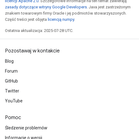
licencji Apache 2.0
. Szczegółowe informacje na ten temat zawierają
zasady dotyczące witryny Google Developers
. Java jest zastrzeżonym
znakiem towarowym firmy Oracle i jej podmiotów stowarzyszonych.
Część treści jest objęta
licencją numpy
.
Ostatnia aktualizacja: 2025-07-28 UTC.
Pozostawaj w kontakcie
Blog
Forum
GitHub
Twitter
YouTube
Pomoc
Śledzenie problemów
Informacje o wersji