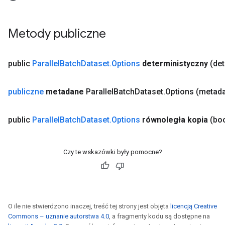
Metody publiczne
Requantize
public
Parallel
Batch
Dataset
.
Options
deterministyczny
(de
ize
AndReluAndRequantize
u
publiczne
metadane
Parallel
Batch
Dataset
.
Options
(metada
uAndRequantize
public
Parallel
Batch
Dataset
.
Options
równoległa kopia
(bo
AndRelu
AndReluAndRequantize
Czy te wskazówki były pomocne?
ize
Requantize
O ile nie stwierdzono inaczej, treść tej strony jest objęta
licencją Creative
ize
Commons – uznanie autorstwa 4.0
, a fragmenty kodu są dostępne na