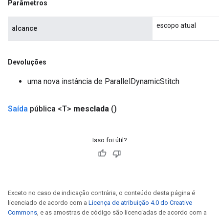
Parâmetros
ropParameters
s
escopo atual
atorParameters
alcance
ghtParameters
meters
Devoluções
adParameters
rameters
uma nova instância de ParallelDynamicStitch
eters
ientDescentParameters
Saída
pública <T>
mesclada
()
Isso foi útil?
Exceto no caso de indicação contrária, o conteúdo desta página é
licenciado de acordo com a
Licença de atribuição 4.0 do Creative
Commons
, e as amostras de código são licenciadas de acordo com a