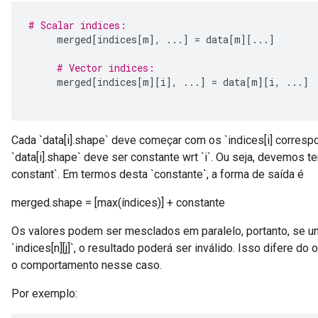
# Scalar indices:
     merged
[
indices
[
m
],
...]
=
 data
[
m
][...]
Requantize
ize
# Vector indices:
AndReluAndRequantize
     merged
[
indices
[
m
][
i
],
...]
=
 data
[
m
][
i
,
...]
u
uAndRequantize
Cada `data[i].shape` deve começar com os `indices[i] corresp
`data[i].shape` deve ser constante wrt `i`. Ou seja, devemos ter
AndRelu
constant`. Em termos desta `constante`, a forma de saída é
AndReluAndRequantize
merged.shape = [max(índices)] + constante
ize
Os valores podem ser mesclados em paralelo, portanto, se um
Requantize
`indices[n][j]`, o resultado poderá ser inválido. Isso difere d
ize
o comportamento nesse caso.
Por exemplo: