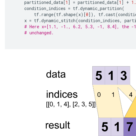
     partitioned_data
[
1
]
=
 partitioned_data
[
1
]
+
1
     condition_indices 
=
 tf
.
dynamic_partition
(
         tf
.
range
(
tf
.
shape
(
x
)[
0
]),
 tf
.
cast
(
conditi
     x 
=
 tf
.
dynamic_stitch
(
condition_indices
,
 part
# Here x=[1.1, -1., 6.2, 5.3, -1, 8.4], the -
# unchanged.