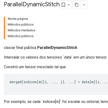
Parallel
Dynamic
Stitch
Nesta página
Métodos públicos
Métodos Herdados
Métodos públicos
classe final pública
ParallelDynamicStitch
Intercalar os valores dos tensores `data` em um único tensor.
Constrói um tensor mesclado tal que
merged
[
indices
[
m
][
i
,
...,
 j
],
...]
=
 data
[
m
][
i
,
..
ize
Por exemplo, se cada `indices[m]` for escalar ou vetorial, te