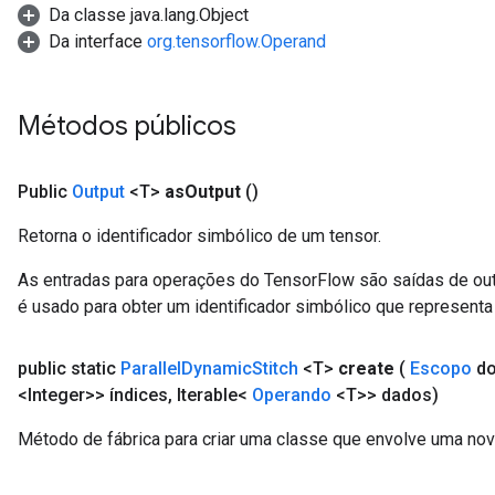
Da classe java.lang.Object
Da interface
org.tensorflow.Operand
Métodos públicos
Public
Output
<T>
as
Output
()
Retorna o identificador simbólico de um tensor.
As entradas para operações do TensorFlow são saídas de ou
m
é usado para obter um identificador simbólico que representa 
public static
Parallel
Dynamic
Stitch
<T>
create
(
Escopo
do
<Integer>> índices
,
Iterable<
Operando
<T>> dados)
rs
eters
Método de fábrica para criar uma classe que envolve uma nov
ntumParameters
ters