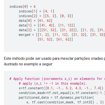
indices
[
0
]
=
6
     indices
[
1
]
=
[
4
,
1
]
     indices
[
2
]
=
[[
5
,
2
],
[
0
,
3
]]
     data
[
0
]
=
[
61
,
62
]
     data
[
1
]
=
[[
41
,
42
],
[
11
,
12
]]
     data
[
2
]
=
[[[
51
,
52
],
[
21
,
22
]],
[[
1
,
2
],
[
31
,
     merged 
=
[[
1
,
2
],
[
11
,
12
],
[
21
,
22
],
[
31
,
32
[
51
,
52
],
[
61
,
62
]]
Este método pode ser usado para mesclar partições criadas 
ilustrado no exemplo a seguir:
# Apply function (increments x_i) on elements for 
# apply (x_i != -1 in this example).
     x
=
tf
.
constant
([
0.1
,
-
1.
,
5.2
,
4.3
,
-
1.
,
7.4
])
     condition_mask
=
tf
.
not_equal
(
x
,
tf
.
constant
(-
1.
     partitioned_data 
=
 tf
.
dynamic_partition
(
         x
,
 tf
.
cast
(
condition_mask
,
 tf
.
int32
)
,
2
)