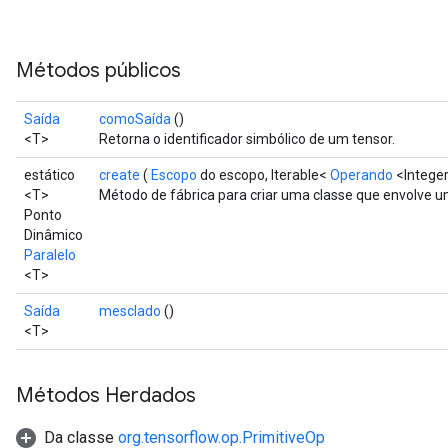
Métodos públicos
Saída
comoSaída
()
<T>
Retorna o identificador simbólico de um tensor.
estático
create
(
Escopo
do escopo, Iterable<
Operando
<Integer
<T>
Método de fábrica para criar uma classe que envolve 
Ponto
Dinâmico
Paralelo
<T>
Saída
mesclado
()
<T>
Métodos Herdados
Da classe
org.tensorflow.op.PrimitiveOp