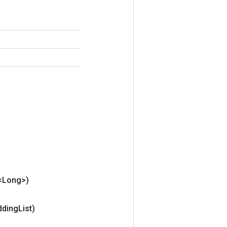
t<Long>)
dding
List)