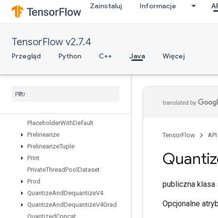
Zainstaluj
Informacje
A
OutfeedEnqueue
OutfeedEnqueueTuple
Pad
TensorFlow v2.7.4
ParallelBatchDataset
ParallelConcat
Przegląd
Python
C++
Java
Więcej
ParallelDynamicStitch
Parse
Example
Dataset
V2
Parse
Example
V2
Parse
Sequence
Example
V2
Placeholder
Placeholder
With
Default
Prelinearize
TensorFlow
API
Prelinearize
Tuple
Quanti
Print
Private
Thread
Pool
Dataset
Prod
publiczna klasa
Quantize
And
Dequantize
V4
Opcjonalne atry
Quantize
And
Dequantize
V4Grad
Quantized
Concat