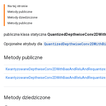
Na tej stronie
ize
Metody publiczne
Metody dziedziczone
Requantize
Metody publiczne
ize
publiczna klasa statyczna
QuantizedDepthwiseConv2DWith
Opcjonalne atrybuty dla
QuantizedDepthwiseConv2DWithB
Metody publiczne
KwantyzowaneDepthwiseConv2DWithBiasAndReluAndRequantize.
KwantyzowaneDepthwiseConv2DWithBiasAndReluAndRequantize.
Metody dziedziczone