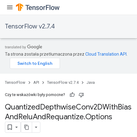
TensorFlow v2.7.4
ize
Ta strona została przetłumaczona przez
Cloud Translation API
.
Requantize
ize
AndReluAndRequantize
TensorFlow
API
TensorFlow v2.7.4
Java
u
uAndRequantize
Czy te wskazówki były pomocne?
Quantized
Depthwise
Conv2DWith
Bias
And
Relu
And
Requantize
.
Options
AndRelu
AndReluAndRequantize