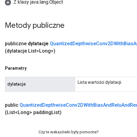
Z klasy java.lang.Object
Metody publiczne
publiczne
dylatacje
Quantized
Depthwise
Conv2DWith
Bias
A
(dylatacje List<Long>)
Parametry
Lista wartości dylatacji.
dylatacje
public
Quantized
Depthwise
Conv2DWith
Bias
And
Relu
And
Re
(List<Long> padding
List)
Czy te wskazówki były pomocne?