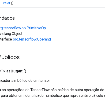
valor
()
rdados
rg.tensorflow.op.PrimitiveOp
va.lang.Object
interface
org.tensorflow.Operand
Públicos
<T>
as
Output
()
ficador simbólico de um tensor.
a as operações do TensorFlow são saídas de outra operação do
ara obter um identificador simbólico que representa o cálculo 