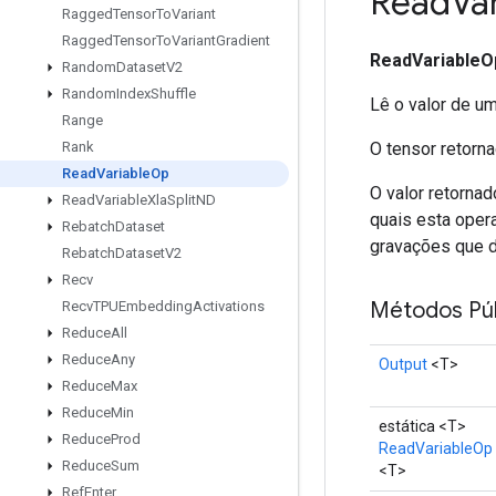
Read
Va
Ragged
Tensor
To
Variant
Ragged
Tensor
To
Variant
Gradient
ReadVariableO
Random
Dataset
V2
Random
Index
Shuffle
Lê o valor de um
Range
O tensor retorna
Rank
Read
Variable
Op
O valor retornad
Read
Variable
Xla
Split
ND
quais esta oper
Rebatch
Dataset
gravações que d
Rebatch
Dataset
V2
Recv
Métodos Púb
Recv
TPUEmbedding
Activations
Reduce
All
Reduce
Any
Output
<T>
Reduce
Max
Reduce
Min
estática <T>
Reduce
Prod
ReadVariableOp
Reduce
Sum
<T>
Ref
Enter