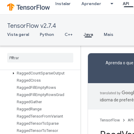
Instalar
Aprender
API
QuantizedDepthwiseConv2DWithBiasAndRelu
QuantizedDepthwiseConv2DWithBiasAndReluAndRequantize
QuantizedMatMulWithBias
TensorFlow v2.7.4
QuantizedMatMulWithBiasAndDequantize
QuantizedMatMulWithBiasAndRelu
Vista geral
Python
C++
Java
Mais
QuantizedMatMulWithBiasAndReluAndRequantize
Quantized
Mat
Mul
With
Bias
And
Requantize
Quantized
Reshape
Aprenda o que
Ragged
Bincount
Ragged
Count
Sparse
Output
Ragged
Cross
Ragged
Fill
Empty
Rows
Ragged
Fill
Empty
Rows
Grad
idioma de preferê
Ragged
Gather
Ragged
Range
Ragged
Tensor
From
Variant
TensorFlow
API
Ragged
Tensor
To
Sparse
Ragged
Tensor
To
Tensor