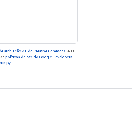
de atribuição 4.0 do Creative Commons
, e as
e as
políticas do site do Google Developers
.
 numpy
.