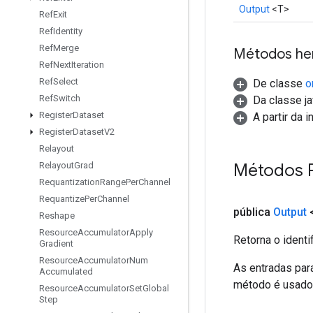
Output
<T>
Ref
Exit
Ref
Identity
Ref
Merge
Métodos he
Ref
Next
Iteration
Ref
Select
De classe
o
Ref
Switch
Da classe ja
Register
Dataset
A partir da 
Register
Dataset
V2
Relayout
Métodos 
Relayout
Grad
Requantization
Range
Per
Channel
Requantize
Per
Channel
pública
Output
Reshape
Resource
Accumulator
Apply
Retorna o identi
Gradient
Resource
Accumulator
Num
As entradas par
Accumulated
método é usado p
Resource
Accumulator
Set
Global
Step