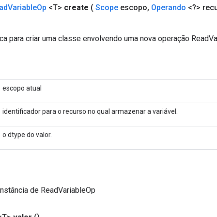
ad
Variable
Op
<T>
create
(
Scope
escopo
,
Operando
<?> rec
ca para criar uma classe envolvendo uma nova operação ReadVa
escopo atual
identificador para o recurso no qual armazenar a variável.
o dtype do valor.
instância de ReadVariableOp