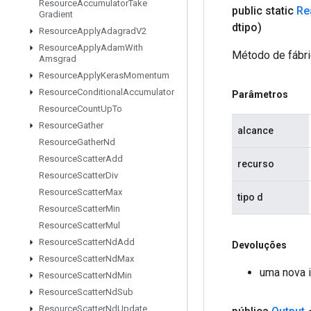
Resource
Accumulator
Take
public static
Re
Gradient
dtipo)
Resource
Apply
Adagrad
V2
Resource
Apply
Adam
With
Método de fábri
Amsgrad
Resource
Apply
Keras
Momentum
Resource
Conditional
Accumulator
Parâmetros
Resource
Count
Up
To
Resource
Gather
alcance
Resource
Gather
Nd
Resource
Scatter
Add
recurso
Resource
Scatter
Div
Resource
Scatter
Max
tipo d
Resource
Scatter
Min
Resource
Scatter
Mul
Resource
Scatter
Nd
Add
Devoluções
Resource
Scatter
Nd
Max
uma nova 
Resource
Scatter
Nd
Min
Resource
Scatter
Nd
Sub
Resource
Scatter
Nd
Update