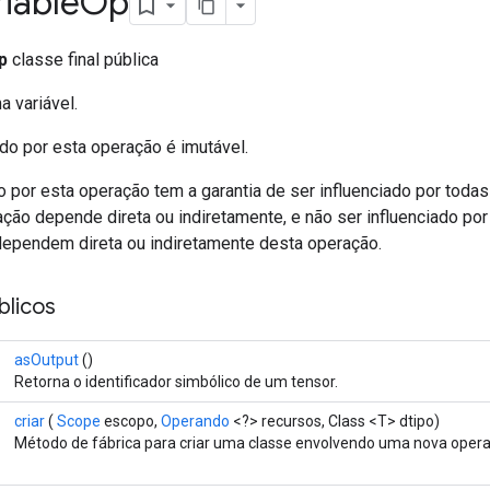
riable
Op
p
classe final pública
a variável.
do por esta operação é imutável.
o por esta operação tem a garantia de ser influenciado por toda
ação depende direta ou indiretamente, e não ser influenciado po
ependem direta ou indiretamente desta operação.
licos
asOutput
()
Retorna o identificador simbólico de um tensor.
criar
(
Scope
escopo,
Operando
<?> recursos, Class <T> dtipo)
Método de fábrica para criar uma classe envolvendo uma nova oper