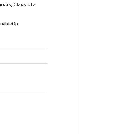
ursos
,
Class <T>
riableOp.