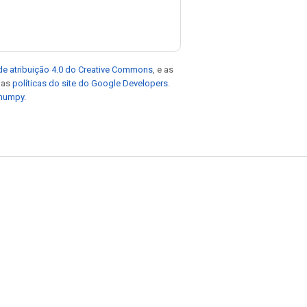
de atribuição 4.0 do Creative Commons
, e as
e as
políticas do site do Google Developers
.
 numpy
.