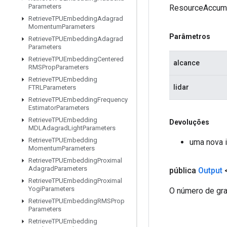
Parameters
ResourceAccum
Retrieve
TPUEmbedding
Adagrad
Momentum
Parameters
Parâmetros
Retrieve
TPUEmbedding
Adagrad
Parameters
Retrieve
TPUEmbedding
Centered
alcance
RMSProp
Parameters
Retrieve
TPUEmbedding
lidar
FTRLParameters
Retrieve
TPUEmbedding
Frequency
Estimator
Parameters
Retrieve
TPUEmbedding
Devoluções
MDLAdagrad
Light
Parameters
Retrieve
TPUEmbedding
uma nova 
Momentum
Parameters
Retrieve
TPUEmbedding
Proximal
Adagrad
Parameters
pública
Output
<
Retrieve
TPUEmbedding
Proximal
Yogi
Parameters
O número de gr
Retrieve
TPUEmbedding
RMSProp
Parameters
Retrieve
TPUEmbedding