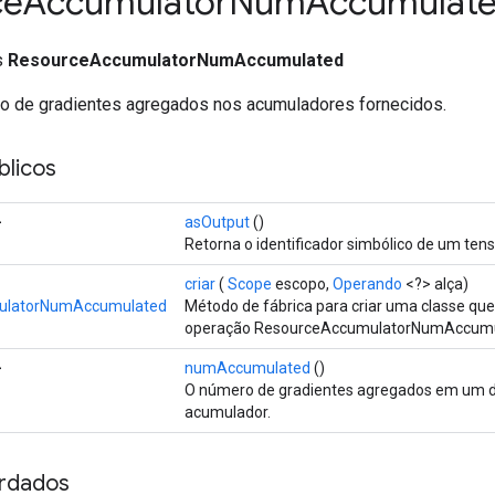
ce
Accumulator
Num
Accumulat
ss
ResourceAccumulatorNumAccumulated
o de gradientes agregados nos acumuladores fornecidos.
licos
>
asOutput
()
Retorna o identificador simbólico de um tens
criar
(
Scope
escopo,
Operando
<?> alça)
ulatorNumAccumulated
Método de fábrica para criar uma classe qu
operação ResourceAccumulatorNumAccumu
>
numAccumulated
()
O número de gradientes agregados em um 
acumulador.
rdados