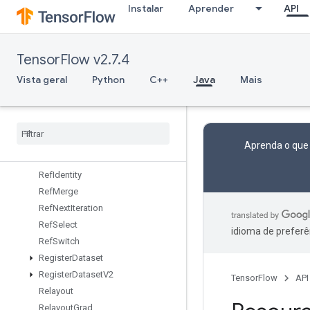
Instalar
Aprender
API
Recv
RecvTPUEmbeddingActivations
ReduceAll
TensorFlow v2.7.4
ReduceAny
ReduceMax
Vista geral
Python
C++
Java
Mais
ReduceMin
Reduce
Prod
Reduce
Sum
Ref
Enter
Aprenda o que
Ref
Exit
Ref
Identity
Ref
Merge
Ref
Next
Iteration
Ref
Select
idioma de preferê
Ref
Switch
Register
Dataset
Register
Dataset
V2
TensorFlow
API
Relayout
Relayout
Grad