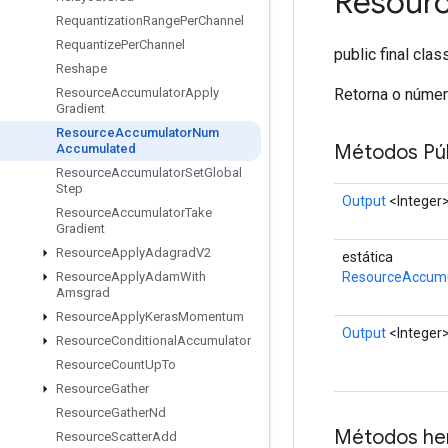
Resour
Requantization
Range
Per
Channel
Requantize
Per
Channel
public final cla
Reshape
Retorna o númer
Resource
Accumulator
Apply
Gradient
Resource
Accumulator
Num
Métodos Púb
Accumulated
Resource
Accumulator
Set
Global
Step
Output
<Integer
Resource
Accumulator
Take
Gradient
Resource
Apply
Adagrad
V2
estática
ResourceAccum
Resource
Apply
Adam
With
Amsgrad
Resource
Apply
Keras
Momentum
Output
<Integer
Resource
Conditional
Accumulator
Resource
Count
Up
To
Resource
Gather
Resource
Gather
Nd
Métodos he
Resource
Scatter
Add