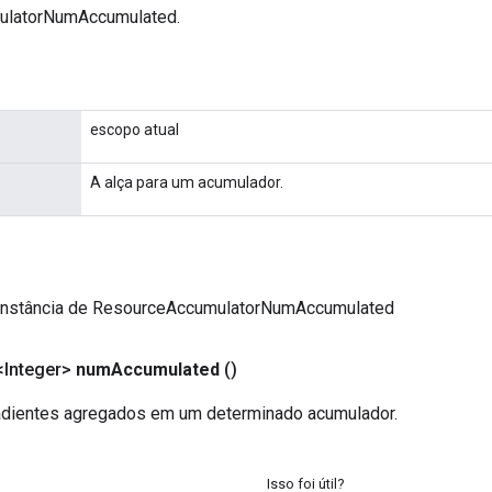
ulatorNumAccumulated.
escopo atual
A alça para um acumulador.
instância de ResourceAccumulatorNumAccumulated
Integer>
num
Accumulated
()
adientes agregados em um determinado acumulador.
Isso foi útil?