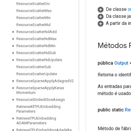
Resource
Scatter
Div
De classe
o
Resource
Scatter
Max
Da classe ja
Resource
Scatter
Min
A partir da 
Resource
Scatter
Mul
Resource
Scatter
Nd
Add
Resource
Scatter
Nd
Max
Métodos 
Resource
Scatter
Nd
Min
Resource
Scatter
Nd
Sub
Resource
Scatter
Nd
Update
pública
Output
<
Resource
Scatter
Sub
Resource
Scatter
Update
Retorna o identi
Resource
Sparse
Apply
Adagrad
V2
As entradas par
Resource
Sparse
Apply
Keras
Momentum
método é usado p
Resource
Strided
Slice
Assign
Retrieve
All
TPUEmbedding
public static
Re
Parameters
Retrieve
TPUEmbedding
ADAMParameters
Método de fábri
Retrieve
TPUEmbedding
Adadelta