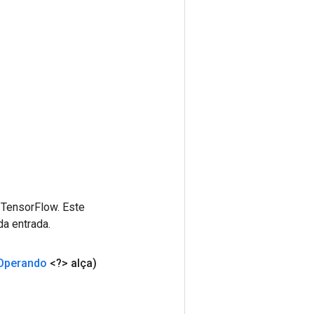
 TensorFlow. Este
da entrada.
Operando
<?> alça)