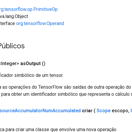
rg.tensorflow.op.PrimitiveOp
va.lang.Object
interface
org.tensorflow.Operand
Públicos
Integer>
as
Output
()
ficador simbólico de um tensor.
a as operações do TensorFlow são saídas de outra operação do
ara obter um identificador simbólico que representa o cálculo 
source
Accumulator
Num
Accumulated
criar
(
Scope
escopo
,
ca para criar uma classe que envolve uma nova operação