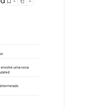
ed
or.
e envolve uma nova
lated.
determinado