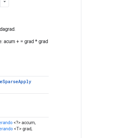
adagrad.
: acum + = grad * grad
e
Sparse
Apply
erando
<?> accum,
erando
<T> grad,