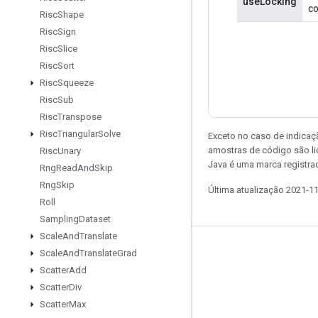
useLocking
co
Risc
Shape
Risc
Sign
Risc
Slice
Risc
Sort
Risc
Squeeze
Risc
Sub
Risc
Transpose
Risc
Triangular
Solve
Exceto no caso de indicaç
amostras de código são l
Risc
Unary
Java é uma marca registra
Rng
Read
And
Skip
Rng
Skip
Última atualização 2021-1
Roll
Sampling
Dataset
Scale
And
Translate
Permanecer conectado
Scale
And
Translate
Grad
Scatter
Add
Blog
Scatter
Div
Fórum
Scatter
Max