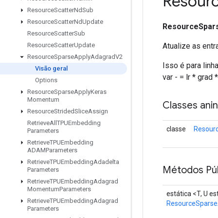
Resour
Resource
Scatter
Nd
Sub
Resource
Scatter
Nd
Update
ResourceSpar
Resource
Scatter
Sub
Atualize as entr
Resource
Scatter
Update
Resource
Sparse
Apply
Adagrad
V2
Isso é para lin
Visão geral
var - = lr * grad 
Options
Resource
Sparse
Apply
Keras
Momentum
Classes ani
Resource
Strided
Slice
Assign
Retrieve
All
TPUEmbedding
classe
Resour
Parameters
Retrieve
TPUEmbedding
ADAMParameters
Retrieve
TPUEmbedding
Adadelta
Métodos Púb
Parameters
Retrieve
TPUEmbedding
Adagrad
Momentum
Parameters
estática <T, U 
Retrieve
TPUEmbedding
Adagrad
ResourceSpars
Parameters