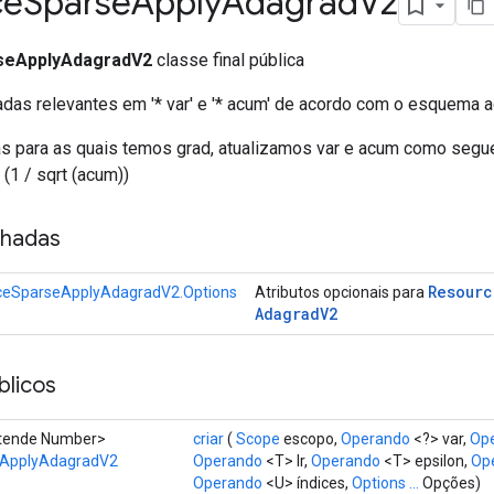
ce
Sparse
Apply
Adagrad
V2
seApplyAdagradV2
classe final pública
adas relevantes em '* var' e '* acum' de acordo com o esquema 
has para as quais temos grad, atualizamos var e acum como segue
* (1 / sqrt (acum))
nhadas
Resourc
ceSparseApplyAdagradV2.Options
Atributos opcionais para
Adagrad
V2
licos
estende Number>
criar
(
Scope
escopo,
Operando
<?> var,
Op
eApplyAdagradV2
Operando
<T> lr,
Operando
<T> epsilon,
Op
Operando
<U> índices,
Options ...
Opções)