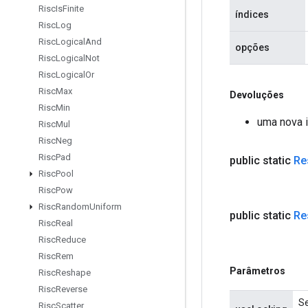
Risc
Is
Finite
índices
Risc
Log
Risc
Logical
And
opções
Risc
Logical
Not
Risc
Logical
Or
Risc
Max
Devoluções
Risc
Min
uma nova 
Risc
Mul
Risc
Neg
Risc
Pad
public static
Re
Risc
Pool
Risc
Pow
Risc
Random
Uniform
public static
Re
Risc
Real
Risc
Reduce
Risc
Rem
Parâmetros
Risc
Reshape
Risc
Reverse
Se
Risc
Scatter