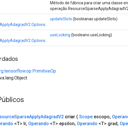
Método de fábrica para criar uma classe 
operação ResourceSparseApplyAdagradV2
updateSlots
(booleanas updateSlots)
ApplyAdagradV2.Options
useLocking
(booleano useLocking)
ApplyAdagradV2.Options
rdados
rg.tensorflow.op.PrimitiveOp
va.lang.Object
Públicos
source
Sparse
Apply
Adagrad
V2
criar
(
Scope
escopo
,
Operan
erando
<T> lr
,
Operando
<T> epsilon
,
Operando
<T> grad
,
Ope