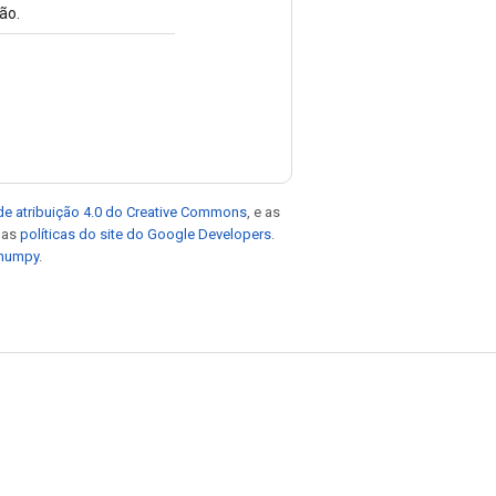
ão.
de atribuição 4.0 do Creative Commons
, e as
e as
políticas do site do Google Developers
.
 numpy
.