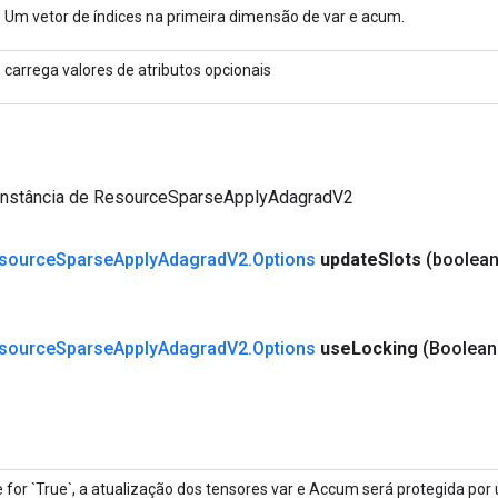
Um vetor de índices na primeira dimensão de var e acum.
carrega valores de atributos opcionais
instância de ResourceSparseApplyAdagradV2
source
Sparse
Apply
Adagrad
V2
.
Options
update
Slots
(boolean
source
Sparse
Apply
Adagrad
V2
.
Options
use
Locking
(Boolean
 for `True`, a atualização dos tensores var e Accum será protegida por