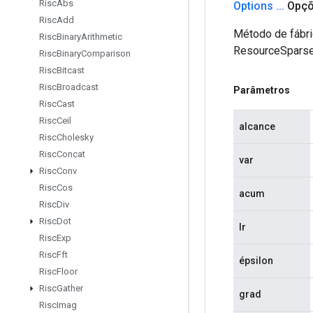
Risc
Abs
Options
.
.
.
Opçõ
Risc
Add
Método de fábri
Risc
Binary
Arithmetic
ResourceSpars
Risc
Binary
Comparison
Risc
Bitcast
Risc
Broadcast
Parâmetros
Risc
Cast
Risc
Ceil
alcance
Risc
Cholesky
Risc
Concat
var
Risc
Conv
Risc
Cos
acum
Risc
Div
Risc
Dot
lr
Risc
Exp
Risc
Fft
épsilon
Risc
Floor
Risc
Gather
grad
Risc
Imag