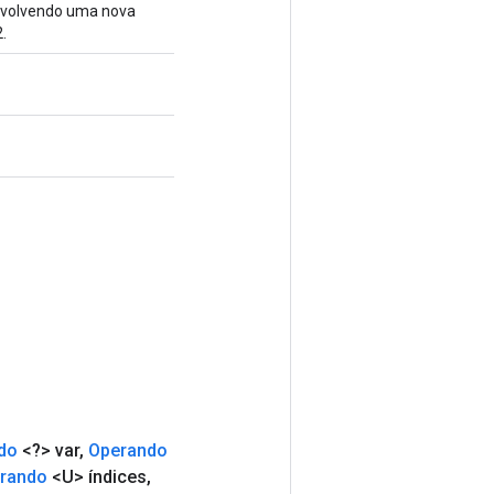
envolvendo uma nova
.
do
<?> var
,
Operando
rando
<U> índices
,