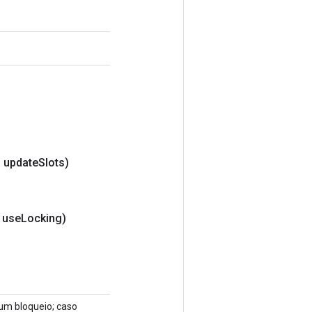
 update
Slots)
 use
Locking)
 um bloqueio; caso