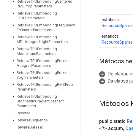
Retrieve
TPUEmbedding
Centered
RMSProp
Parameters
Retrieve
TPUEmbedding
FTRLParameters
estáticos
Retrieve
TPUEmbedding
Frequency
ResourceSparse
Estimator
Parameters
estáticos
Retrieve
TPUEmbedding
MDLAdagrad
Light
Parameters
ResourceSparse
Retrieve
TPUEmbedding
Momentum
Parameters
Métodos he
Retrieve
TPUEmbedding
Proximal
Adagrad
Parameters
Retrieve
TPUEmbedding
Proximal
De classe
o
Yogi
Parameters
Da classe ja
Retrieve
TPUEmbedding
RMSProp
Parameters
Retrieve
TPUEmbedding
Stochastic
Gradient
Descent
Métodos 
Parameters
Reverse
Reverse
Sequence
public static
Re
Rewrite
Dataset
<?> accum
,
Op