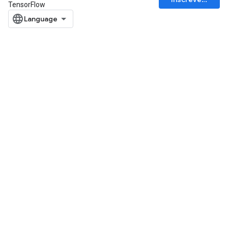
TensorFlow
x