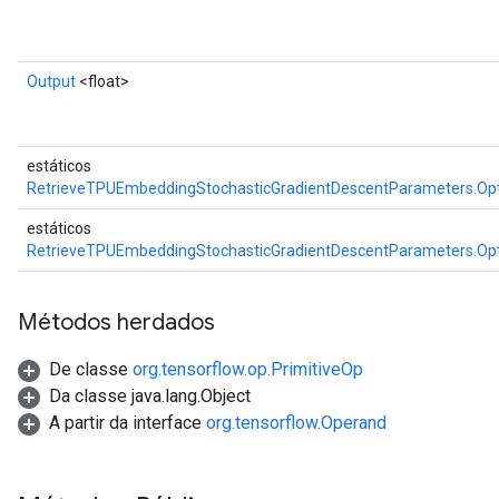
Output
<float>
estáticos
RetrieveTPUEmbeddingStochasticGradientDescentParameters.Op
estáticos
RetrieveTPUEmbeddingStochasticGradientDescentParameters.Op
Métodos herdados
De classe
org.tensorflow.op.PrimitiveOp
Da classe java.lang.Object
A partir da interface
org.tensorflow.Operand