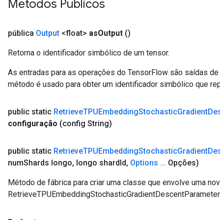
Métodos Públicos
pública
Output
<float>
as
Output
()
Retorna o identificador simbólico de um tensor.
As entradas para as operações do TensorFlow são saídas de 
método é usado para obter um identificador simbólico que rep
public static
Retrieve
TPUEmbedding
Stochastic
Gradient
De
configuração
(config String)
public static
Retrieve
TPUEmbedding
Stochastic
Gradient
De
num
Shards longo
,
longo shard
Id
,
Options
.
.
.
Opções)
Método de fábrica para criar uma classe que envolve uma no
RetrieveTPUEmbeddingStochasticGradientDescentParameter