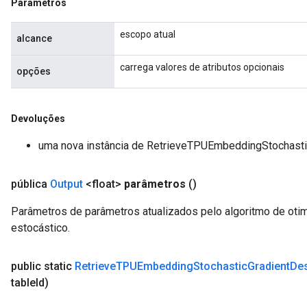
Parâmetros
escopo atual
alcance
carrega valores de atributos opcionais
opções
Devoluções
uma nova instância de RetrieveTPUEmbeddingStochast
pública
Output
<float>
parâmetros
()
Parâmetros de parâmetros atualizados pelo algoritmo de oti
estocástico.
public static
Retrieve
TPUEmbedding
Stochastic
Gradient
De
table
Id)