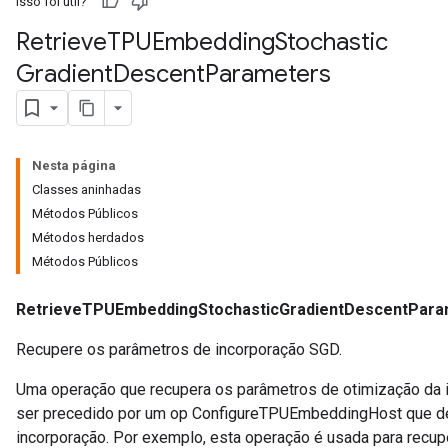
Isso foi útil?
Retrieve
TPUEmbedding
Stochastic
Gradient
Descent
Parameters
Nesta página
Classes aninhadas
Métodos Públicos
Métodos herdados
Métodos Públicos
RetrieveTPUEmbeddingStochasticGradientDescentPara
Recupere os parâmetros de incorporação SGD.
Uma operação que recupera os parâmetros de otimização da 
ser precedido por um op ConfigureTPUEmbeddingHost que defi
incorporação. Por exemplo, esta operação é usada para recup