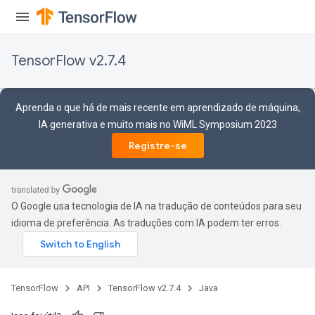
rs
eters
TensorFlow v2.7.4
ntumParameters
ters
ropParameters
Aprenda o que há de mais recente em aprendizado de máquina,
s
IA generativa e muito mais no WiML Symposium 2023
atorParameters
Registre-se
ghtParameters
meters
adParameters
O Google usa tecnologia de IA na tradução de conteúdos para seu
rameters
idioma de preferência. As traduções com IA podem ter erros.
eters
ientDescentParameters
TensorFlow
API
TensorFlow v2.7.4
Java