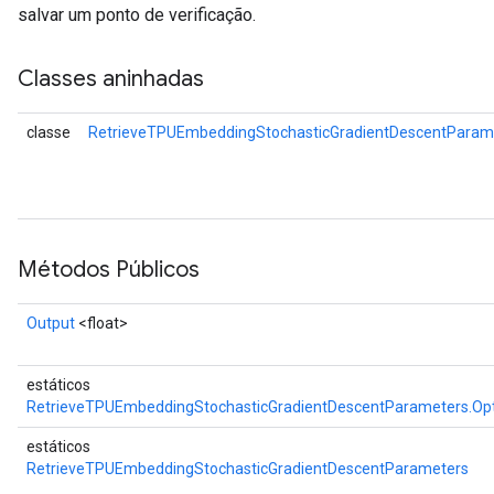
salvar um ponto de verificação.
Classes aninhadas
classe
RetrieveTPUEmbeddingStochasticGradientDescentParame
Métodos Públicos
Output
<float>
estáticos
RetrieveTPUEmbeddingStochasticGradientDescentParameters.Op
estáticos
RetrieveTPUEmbeddingStochasticGradientDescentParameters