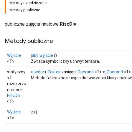
Metody dziedziczone
Metody publiczne
publiczne zajęcia finałowe
RiscDiv
Metody publiczne
Wyjście
jako wyjście
()
<T>
Zwraca symboliczny uchwyt tensora.
statyczny
utwórz
(
Zakres
zasięgu,
Operand
<T> x,
Operand
<T> 
<T
Metoda fabryczna służąca do tworzenia klasy opakowu
rozszerza
numer>
RiscDiv
<T>
Wyjście
z
()
<T>