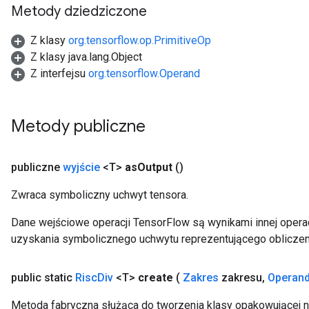
Metody dziedziczone
Z klasy
org.tensorflow.op.PrimitiveOp
Z klasy java.lang.Object
Z interfejsu
org.tensorflow.Operand
Metody publiczne
publiczne
wyjście
<T>
as
Output
()
Zwraca symboliczny uchwyt tensora.
Dane wejściowe operacji TensorFlow są wynikami innej operac
uzyskania symbolicznego uchwytu reprezentującego obliczen
public static
Risc
Div
<T>
create
(
Zakres
zakresu
,
Operan
Metoda fabryczna służąca do tworzenia klasy opakowującej n