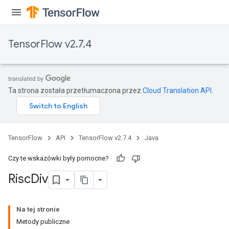
rameters
eters
ientDescentParameters
TensorFlow v2.7.4
Ta strona została przetłumaczona przez
Cloud Translation API
.
TensorFlow
API
TensorFlow v2.7.4
Java
Czy te wskazówki były pomocne?
Risc
Div
Na tej stronie
Metody publiczne