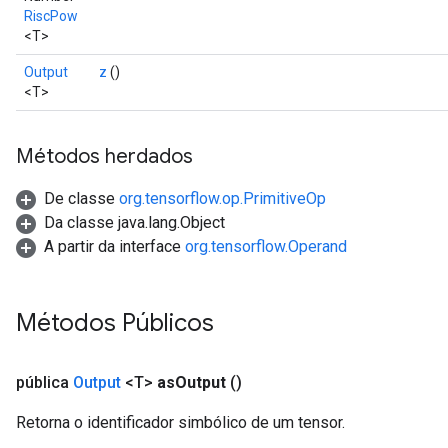
RiscPow
<T>
Output
z
()
<T>
Métodos herdados
De classe
org.tensorflow.op.PrimitiveOp
Da classe java.lang.Object
A partir da interface
org.tensorflow.Operand
Métodos Públicos
pública
Output
<T>
as
Output
()
Retorna o identificador simbólico de um tensor.