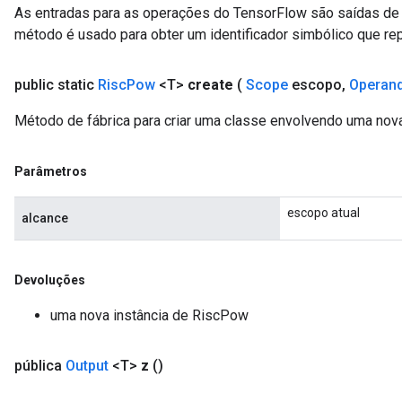
As entradas para as operações do TensorFlow são saídas de 
método é usado para obter um identificador simbólico que rep
public static
Risc
Pow
<T>
create
(
Scope
escopo
,
Operan
Método de fábrica para criar uma classe envolvendo uma no
Parâmetros
escopo atual
alcance
Devoluções
uma nova instância de RiscPow
pública
Output
<T>
z
()