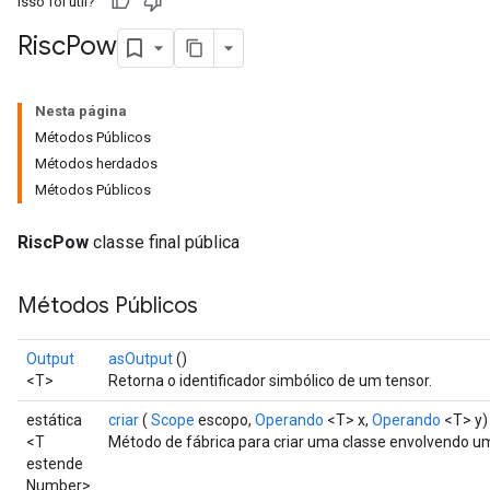
Isso foi útil?
Risc
Pow
Nesta página
Métodos Públicos
Métodos herdados
Métodos Públicos
RiscPow
classe final pública
Métodos Públicos
Output
asOutput
()
<T>
Retorna o identificador simbólico de um tensor.
estática
criar
(
Scope
escopo,
Operando
<T> x,
Operando
<T> y)
<T
Método de fábrica para criar uma classe envolvendo 
estende
Number>