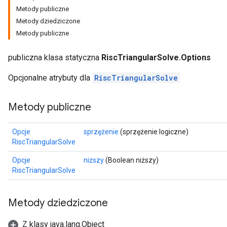
Metody publiczne
Metody dziedziczone
Metody publiczne
publiczna klasa statyczna
RiscTriangularSolve.Options
Opcjonalne atrybuty dla
RiscTriangularSolve
Metody publiczne
Opcje
sprzężenie
(sprzężenie logiczne)
RiscTriangularSolve
Opcje
niższy
(Boolean niższy)
RiscTriangularSolve
Metody dziedziczone
Z klasy java.lang.Object