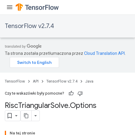
TensorFlow v2.7.4
Ta strona została przetłumaczona przez
Cloud Translation API
.
TensorFlow
API
TensorFlow v2.7.4
Java
Czy te wskazówki były pomocne?
Risc
Triangular
Solve
.
Options
Na tej stronie