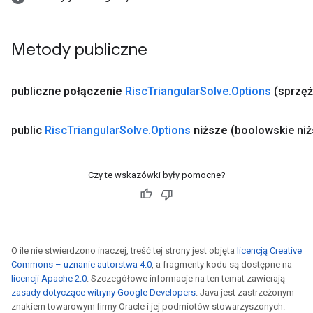
Metody publiczne
publiczne
połączenie
Risc
Triangular
Solve
.
Options
(sprzęż
public
Risc
Triangular
Solve
.
Options
niższe
(boolowskie niż
Czy te wskazówki były pomocne?
O ile nie stwierdzono inaczej, treść tej strony jest objęta
licencją Creative
Commons – uznanie autorstwa 4.0
, a fragmenty kodu są dostępne na
licencji Apache 2.0
. Szczegółowe informacje na ten temat zawierają
zasady dotyczące witryny Google Developers
. Java jest zastrzeżonym
znakiem towarowym firmy Oracle i jej podmiotów stowarzyszonych.