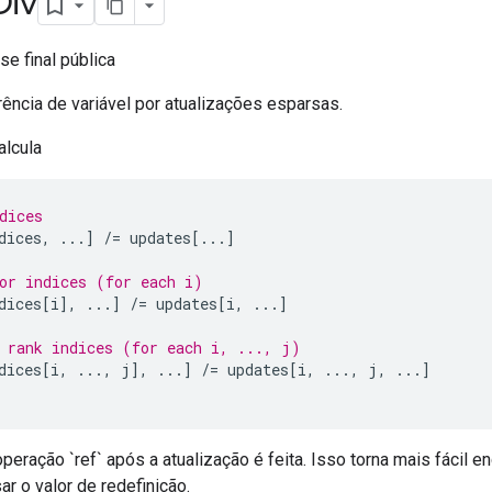
Div
se final pública
ência de variável por atualizações esparsas.
alcula
dices
dices
,
...]
/=
 updates
[...]
or indices (for each i)
dices
[
i
],
...]
/=
 updates
[
i
,
...]
 rank indices (for each i, ..., j)
dices
[
i
,
...,
 j
],
...]
/=
 updates
[
i
,
...,
 j
,
...]
peração `ref` após a atualização é feita. Isso torna mais fácil 
r o valor de redefinição.