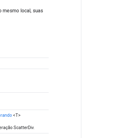
 o mesmo local, suas
rando
<T>
eração ScatterDiv.