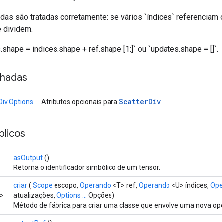
adas são tratadas corretamente: se vários `índices` referenciam
e dividem.
shape = indices.shape + ref.shape [1:]` ou `updates.shape = []`.
nhadas
Scatter
Div
Div.Options
Atributos opcionais para
licos
asOutput
()
Retorna o identificador simbólico de um tensor.
criar
(
Scope
escopo,
Operando
<T> ref,
Operando
<U> índices,
Ope
r>
atualizações,
Options ...
Opções)
Método de fábrica para criar uma classe que envolve uma nova op