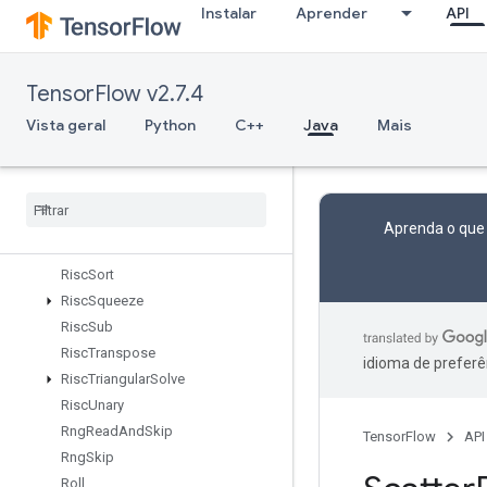
Instalar
Aprender
API
RiscRandomUniform
RiscReal
RiscReduce
TensorFlow v2.7.4
RiscRem
RiscReshape
Vista geral
Python
C++
Java
Mais
RiscReverse
Risc
Scatter
Risc
Shape
Risc
Sign
Aprenda o que
Risc
Slice
Risc
Sort
Risc
Squeeze
Risc
Sub
Risc
Transpose
idioma de preferê
Risc
Triangular
Solve
Risc
Unary
Rng
Read
And
Skip
TensorFlow
API
Rng
Skip
Roll