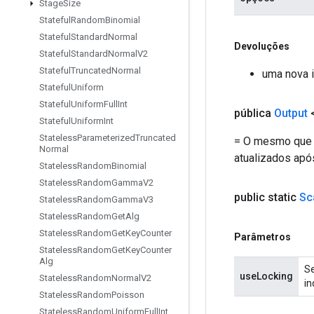
Stage
Size
Stateful
Random
Binomial
Stateful
Standard
Normal
Devoluções
Stateful
Standard
Normal
V2
Stateful
Truncated
Normal
uma nova i
Stateful
Uniform
Stateful
Uniform
Full
Int
pública
Output
Stateful
Uniform
Int
Stateless
Parameterized
Truncated
= O mesmo que `
Normal
atualizados após
Stateless
Random
Binomial
Stateless
Random
Gamma
V2
public static
Sc
Stateless
Random
Gamma
V3
Stateless
Random
Get
Alg
Stateless
Random
Get
Key
Counter
Parâmetros
Stateless
Random
Get
Key
Counter
Alg
Se
useLocking
Stateless
Random
Normal
V2
in
Stateless
Random
Poisson
Stateless
Random
Uniform
Full
Int