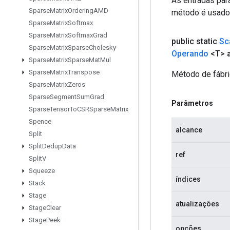
As entradas par
Sparse
Matrix
Ordering
AMD
método é usado p
Sparse
Matrix
Softmax
Sparse
Matrix
Softmax
Grad
public static
Sc
Sparse
Matrix
Sparse
Cholesky
Operando
<T> a
Sparse
Matrix
Sparse
Mat
Mul
Sparse
Matrix
Transpose
Método de fábri
Sparse
Matrix
Zeros
Sparse
Segment
Sum
Grad
Parâmetros
Sparse
Tensor
To
CSRSparse
Matrix
Spence
alcance
Split
Split
Dedup
Data
ref
Split
V
Squeeze
índices
Stack
Stage
atualizações
Stage
Clear
Stage
Peek
opções