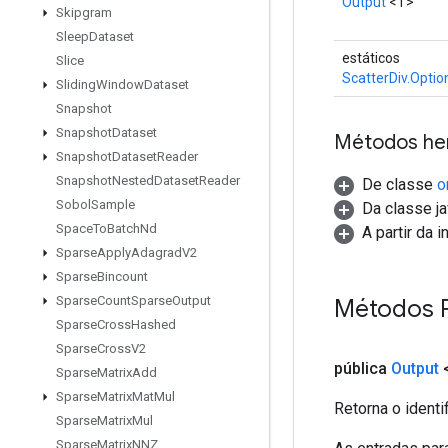
Output
<T>
Skipgram
Sleep
Dataset
estáticos
Slice
ScatterDiv.Optio
Sliding
Window
Dataset
Snapshot
Snapshot
Dataset
Métodos he
Snapshot
Dataset
Reader
Snapshot
Nested
Dataset
Reader
De classe
o
Sobol
Sample
Da classe ja
Space
To
Batch
Nd
A partir da 
Sparse
Apply
Adagrad
V2
Sparse
Bincount
Sparse
Count
Sparse
Output
Métodos 
Sparse
Cross
Hashed
Sparse
Cross
V2
pública
Output
Sparse
Matrix
Add
Sparse
Matrix
Mat
Mul
Retorna o identi
Sparse
Matrix
Mul
Sparse
Matrix
NNZ