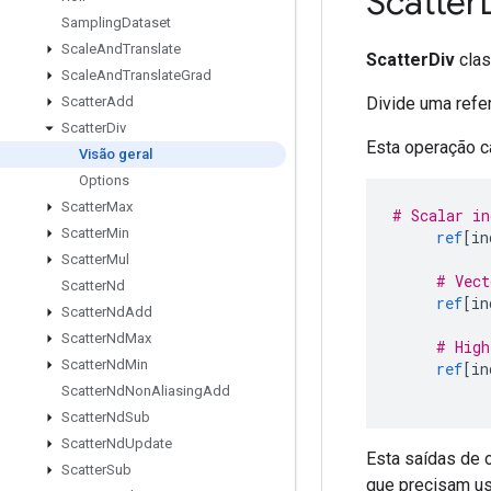
Scatter
Sampling
Dataset
Scale
And
Translate
ScatterDiv
clas
Scale
And
Translate
Grad
Divide uma refer
Scatter
Add
Scatter
Div
Esta operação c
Visão geral
Options
Scatter
Max
# Scalar in
Scatter
Min
ref
[
in
Scatter
Mul
# Vect
Scatter
Nd
ref
[
in
Scatter
Nd
Add
Scatter
Nd
Max
# High
Scatter
Nd
Min
ref
[
in
Scatter
Nd
Non
Aliasing
Add
Scatter
Nd
Sub
Scatter
Nd
Update
Esta saídas de o
Scatter
Sub
que precisam usa