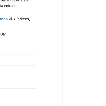
 TensorFlow. Este
da entrada.
ando
<U> índices
,
Div.