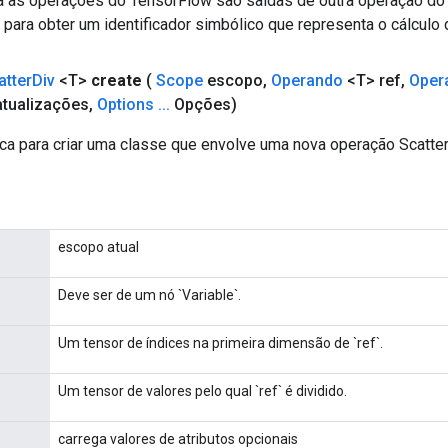
a as operações do TensorFlow são saídas de outra operação do
ara obter um identificador simbólico que representa o cálculo 
atter
Div
<T>
create
(
Scope
escopo
,
Operando
<T> ref
,
Oper
tualizações
,
Options
.
.
.
Opções)
ca para criar uma classe que envolve uma nova operação Scatter
escopo atual
Deve ser de um nó `Variable`.
Um tensor de índices na primeira dimensão de `ref`.
Um tensor de valores pelo qual `ref` é dividido.
carrega valores de atributos opcionais