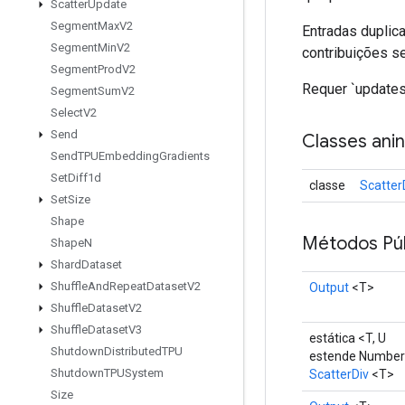
Scatter
Update
Segment
Max
V2
Entradas duplic
Segment
Min
V2
contribuições s
Segment
Prod
V2
Requer `updates.
Segment
Sum
V2
Select
V2
Send
Classes ani
Send
TPUEmbedding
Gradients
Set
Diff1d
classe
Scatter
Set
Size
Shape
Métodos Púb
Shape
N
Shard
Dataset
Shuffle
And
Repeat
Dataset
V2
Output
<T>
Shuffle
Dataset
V2
Shuffle
Dataset
V3
estática <T, U
Shutdown
Distributed
TPU
estende Numbe
Shutdown
TPUSystem
ScatterDiv
<T>
Size