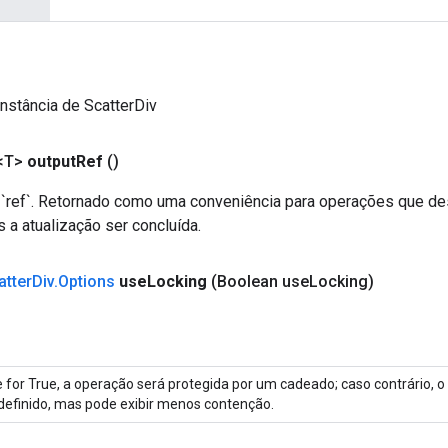
nstância de ScatterDiv
<T>
output
Ref
()
ref`. Retornado como uma conveniência para operações que de
 a atualização ser concluída.
atter
Div
.
Options
use
Locking
(Boolean use
Locking)
 for True, a operação será protegida por um cadeado; caso contrário,
definido, mas pode exibir menos contenção.