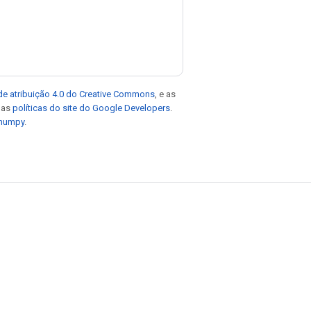
de atribuição 4.0 do Creative Commons
, e as
e as
políticas do site do Google Developers
.
 numpy
.