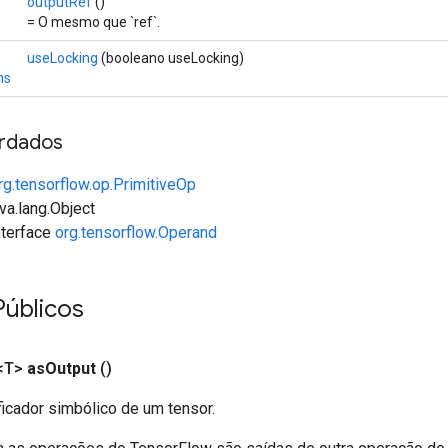
outputRef
()
= O mesmo que `ref`.
useLocking
(booleano useLocking)
ns
rdados
rg.tensorflow.op.PrimitiveOp
va.lang.Object
interface
org.tensorflow.Operand
Públicos
<T>
as
Output
()
ficador simbólico de um tensor.