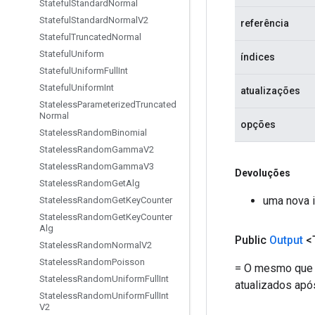
Stateful
Standard
Normal
Stateful
Standard
Normal
V2
referência
Stateful
Truncated
Normal
Stateful
Uniform
índices
Stateful
Uniform
Full
Int
Stateful
Uniform
Int
atualizações
Stateless
Parameterized
Truncated
Normal
opções
Stateless
Random
Binomial
Stateless
Random
Gamma
V2
Stateless
Random
Gamma
V3
Devoluções
Stateless
Random
Get
Alg
uma nova i
Stateless
Random
Get
Key
Counter
Stateless
Random
Get
Key
Counter
Alg
Public
Output
<
Stateless
Random
Normal
V2
Stateless
Random
Poisson
= O mesmo que `
Stateless
Random
Uniform
Full
Int
atualizados após
Stateless
Random
Uniform
Full
Int
V2