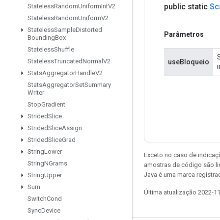
public static
Sc
Stateless
Random
Uniform
Int
V2
Stateless
Random
Uniform
V2
Stateless
Sample
Distorted
Parâmetros
Bounding
Box
Stateless
Shuffle
Stateless
Truncated
Normal
V2
useBloqueio
Stats
Aggregator
Handle
V2
Stats
Aggregator
Set
Summary
Writer
Stop
Gradient
Strided
Slice
Strided
Slice
Assign
Strided
Slice
Grad
String
Lower
Exceto no caso de indicaç
String
NGrams
amostras de código são l
Java é uma marca registra
String
Upper
Sum
Última atualização 2022-1
Switch
Cond
Sync
Device