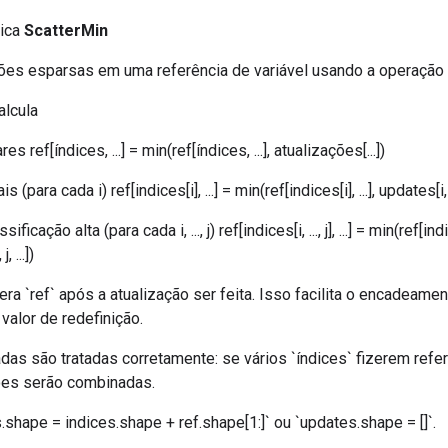
lica
ScatterMin
ões esparsas em uma referência de variável usando a operação 
alcula
s ref[índices, ...] = min(ref[índices, ...], atualizações[...])
 (para cada i) ref[indices[i], ...] = min(ref[indices[i], ...], updates[i, .
icação alta (para cada i, ..., j) ref[indices[i, ..., j], ...] = min(ref[indices[i
, ...])
ra `ref` após a atualização ser feita. Isso facilita o encadeam
valor de redefinição.
das são tratadas corretamente: se vários `índices` fizerem refe
ões serão combinadas.
shape = indices.shape + ref.shape[1:]` ou `updates.shape = []`.