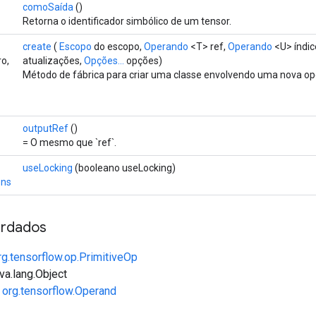
comoSaída
()
Retorna o identificador simbólico de um tensor.
create
(
Escopo
do escopo,
Operando
<T> ref,
Operando
<U> índic
o,
atualizações,
Opções...
opções)
Método de fábrica para criar uma classe envolvendo uma nova op
outputRef
()
= O mesmo que `ref`.
useLocking
(booleano useLocking)
ons
rdados
rg.tensorflow.op.PrimitiveOp
va.lang.Object
e
org.tensorflow.Operand