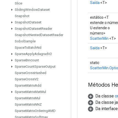
Saída
<T>
Slice
Sliding
Window
Dataset
Snapshot
estático <T
Snapshot
Dataset
estende o númer
U estende o
Snapshot
Dataset
Reader
número>
Snapshot
Nested
Dataset
Reader
ScatterMin
<T>
Sobol
Sample
Space
To
Batch
Nd
Saída
<T>
Sparse
Apply
Adagrad
V2
Sparse
Bincount
static
Sparse
Count
Sparse
Output
ScatterMin.Opti
Sparse
Cross
Hashed
Sparse
Cross
V2
Métodos He
Sparse
Matrix
Add
Sparse
Matrix
Mat
Mul
Da classe
o
Sparse
Matrix
Mul
Da classe ja
Sparse
Matrix
NNZ
Da interfac
Sparse
Matrix
Ordering
AMD
Sparse
Matrix
Softmax