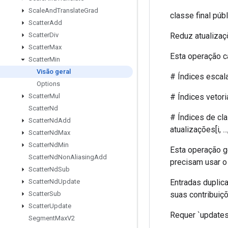
Scale
And
Translate
Grad
classe final púb
Scatter
Add
Reduz atualizaç
Scatter
Div
Scatter
Max
Esta operação c
Scatter
Min
Visão geral
# Índices escalare
Options
# Índices vetoriais
Scatter
Mul
Scatter
Nd
# Índices de classif
Scatter
Nd
Add
atualizações[i, ..., j
Scatter
Nd
Max
Scatter
Nd
Min
Esta operação ge
Scatter
Nd
Non
Aliasing
Add
precisam usar o 
Scatter
Nd
Sub
Entradas duplica
Scatter
Nd
Update
suas contribuiç
Scatter
Sub
Scatter
Update
Requer `updates.
Segment
Max
V2