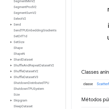
Segment
Min
V2
Segment
Prod
V2
Segment
Sum
V2
Select
V2
Send
Send
TPUEmbedding
Gradients
Set
Diff1d
Set
Size
Shape
Shape
N
Shard
Dataset
Shuffle
And
Repeat
Dataset
V2
Classes ani
Shuffle
Dataset
V2
Shuffle
Dataset
V3
Shutdown
Distributed
TPU
classe
Scatter
Shutdown
TPUSystem
Size
Métodos púb
Skipgram
Sleep
Dataset