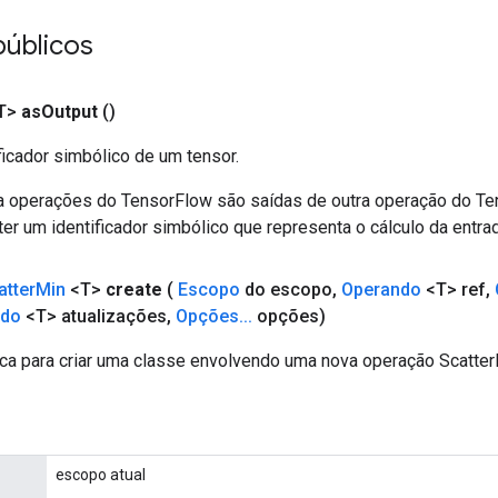
públicos
T>
as
Output
()
ficador simbólico de um tensor.
a operações do TensorFlow são saídas de outra operação do T
er um identificador simbólico que representa o cálculo da entrad
atter
Min
<T>
create
(
Escopo
do escopo
,
Operando
<T> ref
,
ndo
<T> atualizações
,
Opções
.
.
.
opções)
ca para criar uma classe envolvendo uma nova operação Scatter
escopo atual