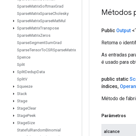
Sparse
Matrix
Softmax
Grad
Métodos 
Sparse
Matrix
Sparse
Cholesky
Sparse
Matrix
Sparse
Mat
Mul
Sparse
Matrix
Transpose
Public
Output
<
Sparse
Matrix
Zeros
Retorna o identi
Sparse
Segment
Sum
Grad
Sparse
Tensor
To
CSRSparse
Matrix
As entradas par
Spence
é usado para obt
Split
Split
Dedup
Data
public static
Sc
Split
V
índices
,
Opera
Squeeze
Stack
Método de fábri
Stage
Stage
Clear
Stage
Peek
Parâmetros
Stage
Size
Stateful
Random
Binomial
alcance