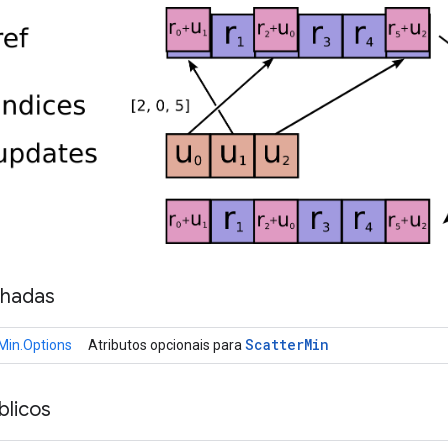
nhadas
Scatter
Min
Min.Options
Atributos opcionais para
licos