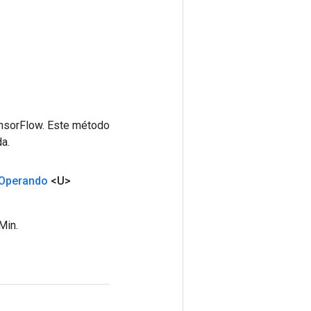
ensorFlow. Este método
a.
Operando
<U>
Min.