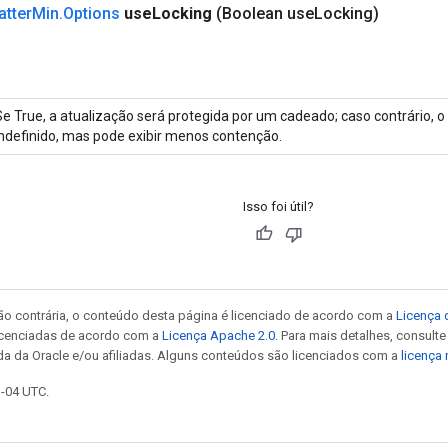
atter
Min
.
Options
use
Locking
(Boolean use
Locking)
Se True, a atualização será protegida por um cadeado; caso contrário,
indefinido, mas pode exibir menos contenção.
Isso foi útil?
ão contrária, o conteúdo desta página é licenciado de acordo com a
Licença 
icenciadas de acordo com a
Licença Apache 2.0
. Para mais detalhes, consult
da da Oracle e/ou afiliadas. Alguns conteúdos são licenciados com a
licença
1-04 UTC.