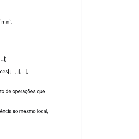
`min`.
..])
, ..., j], .. .],
ento de operações que
rência ao mesmo local,