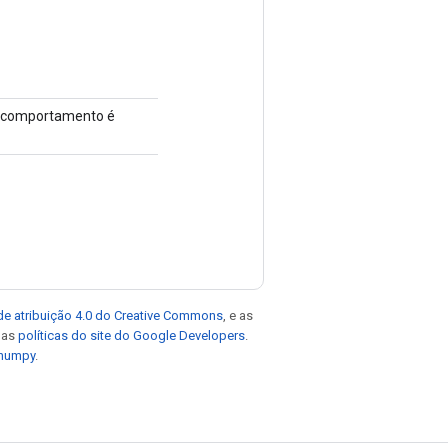
 o comportamento é
de atribuição 4.0 do Creative Commons
, e as
e as
políticas do site do Google Developers
.
 numpy
.