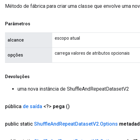
Método de fábrica para criar uma classe que envolve uma no
Parâmetros
escopo atual
alcance
carrega valores de atributos opcionais
opções
Devoluções
x
uma nova instância de ShuffleAndRepeatDatasetV2
pública
de saída
<?>
pega
()
public static
Shuffle
And
Repeat
Dataset
V2
.
Options
metadad