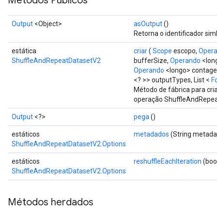
Métodos Públicos
Output
<Object>
asOutput
()
Retorna o identificador sim
estática
criar
(
Scope
escopo,
Oper
ShuffleAndRepeatDatasetV2
bufferSize,
Operando
<lon
Operando
<longo> contag
<? >> outputTypes, List <
F
Método de fábrica para cr
operação ShuffleAndRepea
Output
<?>
pega
()
estáticos
metadados
(String metada
ShuffleAndRepeatDatasetV2.Options
estáticos
reshuffleEachIteration
(boo
ShuffleAndRepeatDatasetV2.Options
Métodos herdados