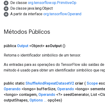
De classe
org.tensorflow.op.PrimitiveOp
Da classe java.lang.Object
A partir da interface
org.tensorflow.Operand
Métodos Públicos
pública
Output
<Object>
as
Output
()
Retorna o identificador simbólico de um tensor.
As entradas para as operações do TensorFlow são saídas de 
método é usado para obter um identificador simbólico que rep
public static
Shuffle
And
Repeat
Dataset
V2
criar
(
Scope
esc
Operando
<longo> buffer
Size
,
Operando
<longo> sement
<longo> contagem
,
Operando
<?> seed
Generator
,
List <Cl
output
Shapes
,
Options
.
.
.
opções)