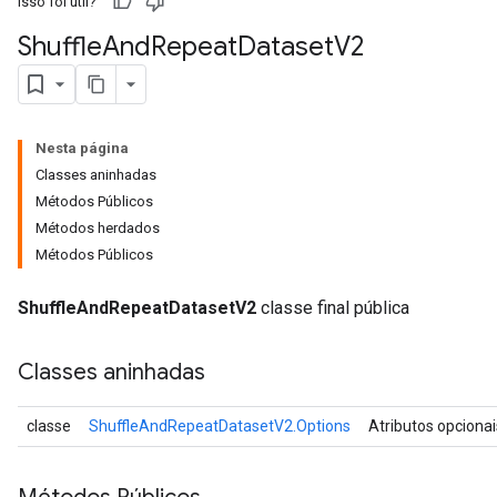
Isso foi útil?
Shuffle
And
Repeat
Dataset
V2
Nesta página
Classes aninhadas
Métodos Públicos
Métodos herdados
Métodos Públicos
ShuffleAndRepeatDatasetV2
classe final pública
Classes aninhadas
classe
ShuffleAndRepeatDatasetV2.Options
Atributos opciona