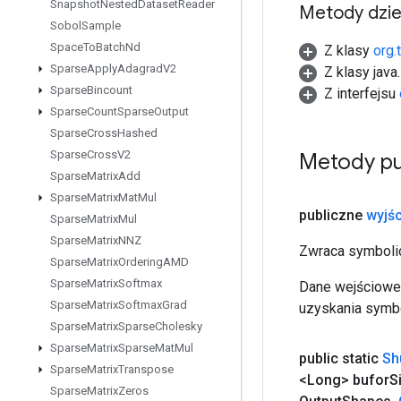
Snapshot
Nested
Dataset
Reader
Metody dzi
Sobol
Sample
Space
To
Batch
Nd
Z klasy
org.
Sparse
Apply
Adagrad
V2
Z klasy java
Sparse
Bincount
Z interfejsu
Sparse
Count
Sparse
Output
Sparse
Cross
Hashed
Sparse
Cross
V2
Metody pu
Sparse
Matrix
Add
Sparse
Matrix
Mat
Mul
publiczne
wyjśc
Sparse
Matrix
Mul
Sparse
Matrix
NNZ
Zwraca symbolic
Sparse
Matrix
Ordering
AMD
Sparse
Matrix
Softmax
Dane wejściowe 
Sparse
Matrix
Softmax
Grad
uzyskania symbo
Sparse
Matrix
Sparse
Cholesky
Sparse
Matrix
Sparse
Mat
Mul
public static
Sh
Sparse
Matrix
Transpose
<Long> bufor
S
Sparse
Matrix
Zeros