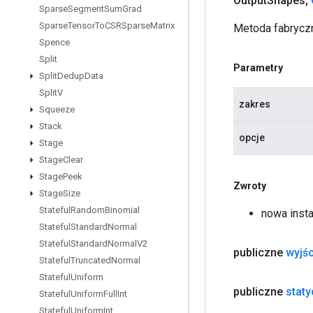
Output
Shapes
,
Sparse
Segment
Sum
Grad
Sparse
Tensor
To
CSRSparse
Matrix
Metoda fabryczn
Spence
Split
Parametry
Split
Dedup
Data
Split
V
zakres
Squeeze
Stack
opcje
Stage
Stage
Clear
Stage
Peek
Zwroty
Stage
Size
Stateful
Random
Binomial
nowa insta
Stateful
Standard
Normal
Stateful
Standard
Normal
V2
publiczne
wyjśc
Stateful
Truncated
Normal
Stateful
Uniform
publiczne
stat
Stateful
Uniform
Full
Int
Stateful
Uniform
Int