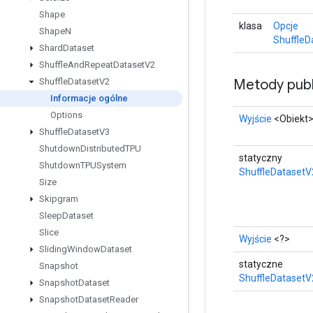
Shape
klasa
Opcje
Shape
N
ShuffleD
Shard
Dataset
Shuffle
And
Repeat
Dataset
V2
Metody publ
Shuffle
Dataset
V2
Informacje ogólne
Options
Wyjście
<Obiekt
Shuffle
Dataset
V3
Shutdown
Distributed
TPU
statyczny
Shutdown
TPUSystem
ShuffleDatasetV
Size
Skipgram
Sleep
Dataset
Slice
Wyjście
<?>
Sliding
Window
Dataset
statyczne
Snapshot
ShuffleDatasetV
Snapshot
Dataset
Snapshot
Dataset
Reader