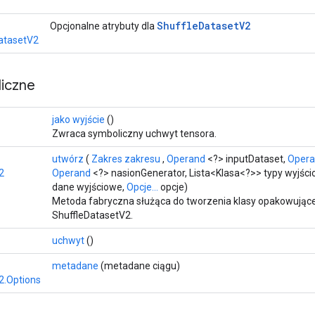
Shuffle
Dataset
V2
Opcjonalne atrybuty dla
atasetV2
iczne
>
jako wyjście
()
Zwraca symboliczny uchwyt tensora.
utwórz
(
Zakres zakresu
,
Operand
<?> inputDataset,
Oper
2
Operand
<?> nasionGenerator, Lista<Klasa<?>> typy wyjści
dane wyjściowe,
Opcje...
opcje)
Metoda fabryczna służąca do tworzenia klasy opakowujące
ShuffleDatasetV2.
uchwyt
()
metadane
(metadane ciągu)
2.Options