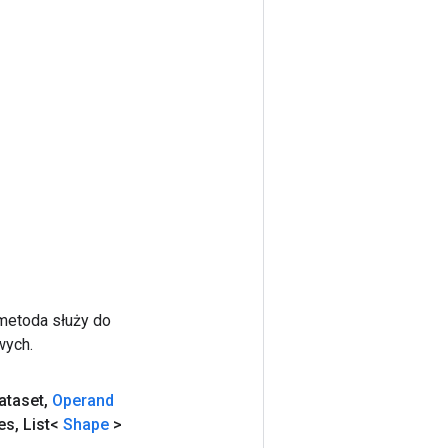
 metoda służy do
wych.
ataset
,
Operand
es
,
List<
Shape
>