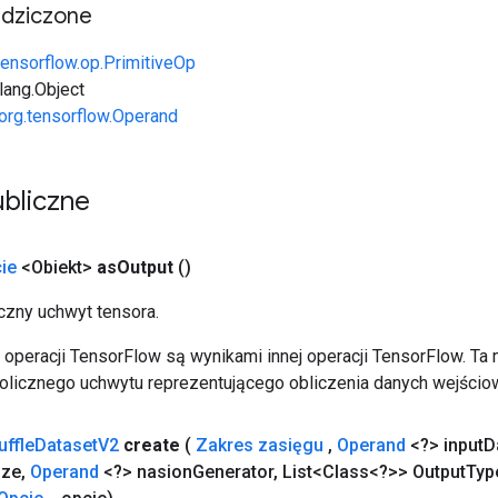
edziczone
tensorflow.op.PrimitiveOp
.lang.Object
org.tensorflow.Operand
bliczne
ie
<Obiekt>
as
Output
()
zny uchwyt tensora.
operacji TensorFlow są wynikami innej operacji TensorFlow. Ta
licznego uchwytu reprezentującego obliczenia danych wejścio
uffle
Dataset
V2
create
(
Zakres zasięgu
,
Operand
<?> input
D
ize
,
Operand
<?> nasion
Generator
,
List<Class<?>> Output
Typ