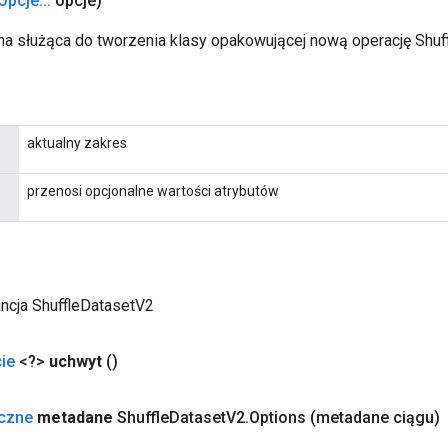
Opcje
.
.
.
opcje)
a służąca do tworzenia klasy opakowującej nową operację Shuf
aktualny zakres
przenosi opcjonalne wartości atrybutów
ncja ShuffleDatasetV2
ie
<?>
uchwyt
()
yczne
metadane
Shuffle
Dataset
V2
.
Options
(metadane ciągu)