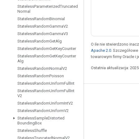
Stateless
Parameterized
Truncated
Normal
Stateless
Random
Binomial
Stateless
Random
Gamma
V2
Stateless
Random
Gamma
V3
Stateless
Random
Get
Alg
O ile nie stwierdzono inacze
Stateless
Random
Get
Key
Counter
Apache 2.0
. Szczegółowe 
Stateless
Random
Get
Key
Counter
towarowym firmy Oracle i 
Alg
Ostatnia aktualizacja: 202
Stateless
Random
Normal
V2
Stateless
Random
Poisson
Stateless
Random
Uniform
Full
Int
Stateless
Random
Uniform
Full
Int
Pozostawaj w kontakcie
V2
Stateless
Random
Uniform
Int
V2
Blog
Stateless
Random
Uniform
V2
Forum
Stateless
Sample
Distorted
Bounding
Box
GitHub
Stateless
Shuffle
Twitter
Stateless
Truncated
Normal
V2