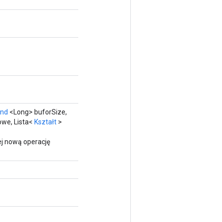
and
<Long> buforSize,
owe, Lista<
Kształt
>
j nową operację