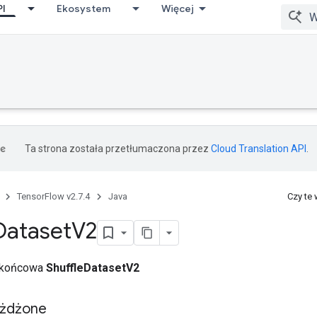
PI
Ekosystem
Więcej
Ta strona została przetłumaczona przez
Cloud Translation API
.
TensorFlow v2.7.4
Java
Czy te
Dataset
V2
a końcowa
ShuffleDatasetV2
eżdżone