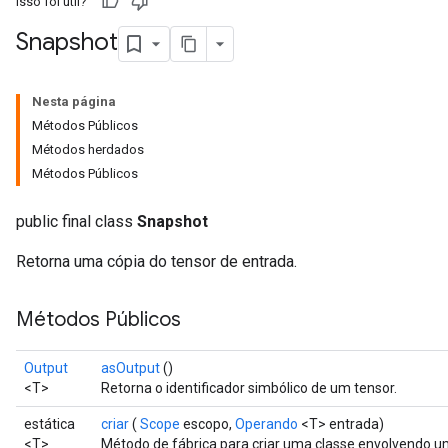
Isso foi útil?
Snapshot
Nesta página
Métodos Públicos
Métodos herdados
Métodos Públicos
public final class
Snapshot
Retorna uma cópia do tensor de entrada.
Métodos Públicos
Output
asOutput
()
<T>
Retorna o identificador simbólico de um tensor.
estática
criar
(
Scope
escopo,
Operando
<T> entrada)
<T>
Método de fábrica para criar uma classe envolvendo u