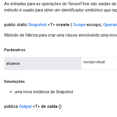
As entradas para as operações do TensorFlow são saídas de 
método é usado para obter um identificador simbólico que rep
public static
Snapshot
<T>
create
(
Scope
escopo
,
Opera
Método de fábrica para criar uma classe envolvendo uma nova
Parâmetros
escopo atual
alcance
Devoluções
uma nova instância de Snapshot
pública
Output
<T>
de saída
()
x