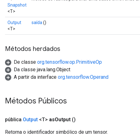
Snapshot
<T>
Output
saída
()
<T>
Métodos herdados
De classe
org.tensorflow.op.PrimitiveOp
Da classe java.lang.Object
A partir da interface
org.tensorflow.Operand
Métodos Públicos
pública
Output
<T>
as
Output
()
Retorna o identificador simbólico de um tensor.