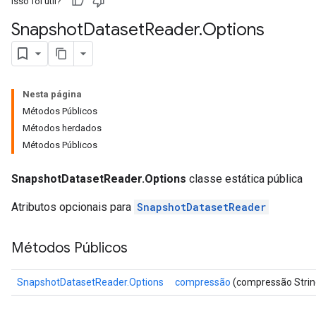
Isso foi útil?
Snapshot
Dataset
Reader
.
Options
Nesta página
Métodos Públicos
Métodos herdados
Métodos Públicos
SnapshotDatasetReader.Options
classe estática pública
Atributos opcionais para
SnapshotDatasetReader
Métodos Públicos
SnapshotDatasetReader.Options
compressão
(compressão Strin