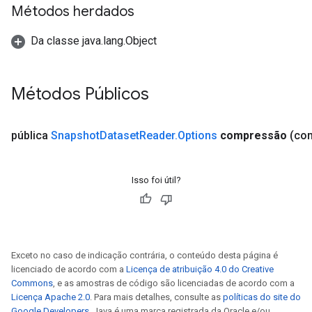
Métodos herdados
Da classe java.lang.Object
Métodos Públicos
pública
Snapshot
Dataset
Reader
.
Options
compressão
(co
Isso foi útil?
Exceto no caso de indicação contrária, o conteúdo desta página é
licenciado de acordo com a
Licença de atribuição 4.0 do Creative
Commons
, e as amostras de código são licenciadas de acordo com a
Licença Apache 2.0
. Para mais detalhes, consulte as
políticas do site do
Google Developers
. Java é uma marca registrada da Oracle e/ou