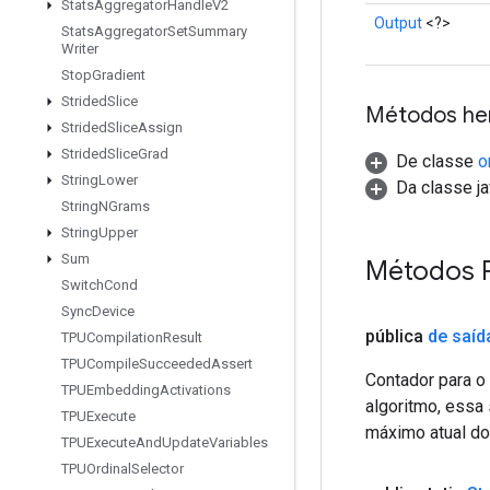
Stats
Aggregator
Handle
V2
Output
<?>
Stats
Aggregator
Set
Summary
Writer
Stop
Gradient
Strided
Slice
Métodos he
Strided
Slice
Assign
Strided
Slice
Grad
De classe
o
String
Lower
Da classe ja
String
NGrams
String
Upper
Sum
Métodos 
Switch
Cond
Sync
Device
pública
de saíd
TPUCompilation
Result
TPUCompile
Succeeded
Assert
Contador para 
TPUEmbedding
Activations
algoritmo, essa 
TPUExecute
máximo atual do
TPUExecute
And
Update
Variables
TPUOrdinal
Selector