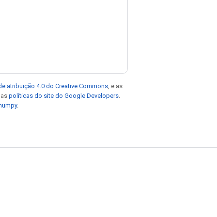
de atribuição 4.0 do Creative Commons
, e as
e as
políticas do site do Google Developers
.
 numpy
.