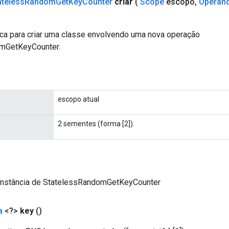
ateless
Random
Get
Key
Counter
criar
(
Scope
escopo
,
Operan
ca para criar uma classe envolvendo uma nova operação
mGetKeyCounter.
escopo atual
2 sementes (forma [2]).
instância de StatelessRandomGetKeyCounter
a
<?>
key
()