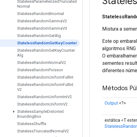
Statele
Stateless
Parameterized
Truncated
Normal
Stateless
Random
Binomial
StatelessRan
Stateless
Random
Gamma
V2
Mistura a semen
Stateless
Random
Gamma
V3
Stateless
Random
Get
Alg
Este op embaral
Stateless
Random
Get
Key
Counter
algoritmos RNG 
Stateless
Random
Get
Key
Counter
O embaralhament
Alg
sementes result
Stateless
Random
Normal
V2
diferentes númer
Stateless
Random
Poisson
Stateless
Random
Uniform
Full
Int
Stateless
Random
Uniform
Full
Int
Métodos Púb
V2
Stateless
Random
Uniform
Int
V2
Output
<?>
Stateless
Random
Uniform
V2
Stateless
Sample
Distorted
Bounding
Box
estática <T est
Stateless
Shuffle
StatelessRando
Stateless
Truncated
Normal
V2