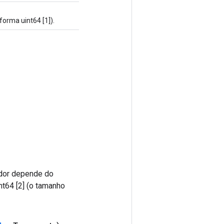
orma uint64 [1]).
ador depende do
nt64 [2] (o tamanho