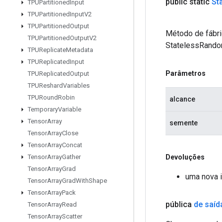
public static
St
TPUPartitioned
Input
TPUPartitioned
Input
V2
TPUPartitioned
Output
Método de fábri
TPUPartitioned
Output
V2
StatelessRando
TPUReplicate
Metadata
TPUReplicated
Input
Parâmetros
TPUReplicated
Output
TPUReshard
Variables
TPURound
Robin
alcance
Temporary
Variable
Tensor
Array
semente
Tensor
Array
Close
Tensor
Array
Concat
Devoluções
Tensor
Array
Gather
Tensor
Array
Grad
uma nova 
Tensor
Array
Grad
With
Shape
Tensor
Array
Pack
pública
de saíd
Tensor
Array
Read
Tensor
Array
Scatter