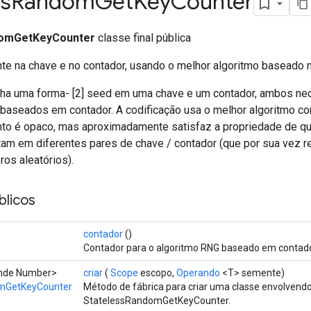
ss
Random
Get
Key
Counter
domGetKeyCounter
classe final pública
te na chave e no contador, usando o melhor algoritmo baseado n
ha uma forma- [2] seed em uma chave e um contador, ambos ne
baseados em contador. A codificação usa o melhor algoritmo co
o é opaco, mas aproximadamente satisfaz a propriedade de qu
am em diferentes pares de chave / contador (que por sua vez r
os aleatórios).
licos
contador
()
Contador para o algoritmo RNG baseado em contado
ende Number>
criar
(
Scope
escopo,
Operando
<T> semente)
mGetKeyCounter
Método de fábrica para criar uma classe envolven
StatelessRandomGetKeyCounter.