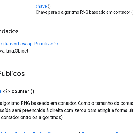
chave
()
Chave para o algoritmo RNG baseado em contador (f
rdados
rg.tensorflow.op.PrimitiveOp
va.lang.Object
Públicos
a
<?>
counter
()
o algoritmo RNG baseado em contador. Como o tamanho do cont
saída será preenchida à direita com zeros para atingir a forma ui
 contador entre os algoritmos).