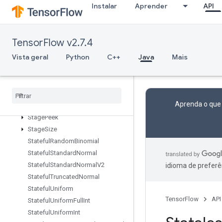
Instalar
Aprender
API
SparseTensorToCSRSparseMatrix
Spence
Split
TensorFlow v2.7.4
SplitDedupData
Vista geral
Python
C++
Java
Mais
SplitV
Squeeze
Stack
Stage
Aprenda o que
Stage
Clear
Stage
Peek
Stage
Size
Stateful
Random
Binomial
Stateful
Standard
Normal
Stateful
Standard
Normal
V2
idioma de preferê
Stateful
Truncated
Normal
Stateful
Uniform
TensorFlow
API
Stateful
Uniform
Full
Int
Stateful
Uniform
Int