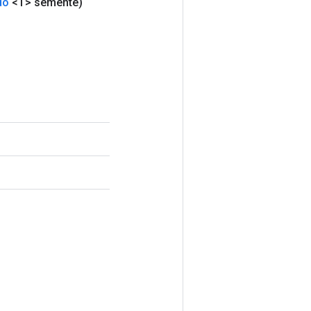
do
<T> semente)