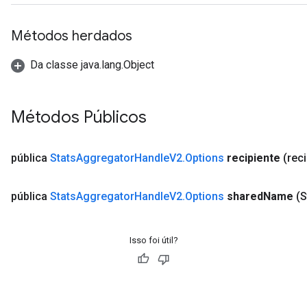
Métodos herdados
Da classe java.lang.Object
Métodos Públicos
pública
Stats
Aggregator
Handle
V2
.
Options
recipiente
(reci
pública
Stats
Aggregator
Handle
V2
.
Options
shared
Name
(S
Isso foi útil?