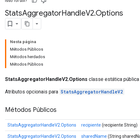
Isso foi útil?
Stats
Aggregator
Handle
V2
.
Options
Nesta página
Métodos Públicos
Métodos herdados
Métodos Públicos
StatsAggregatorHandleV2.Options
classe estática pública
Atributos opcionais para
StatsAggregatorHandleV2
Métodos Públicos
StatsAggregatorHandleV2.Options
recipiente
(recipiente String)
StatsAggregatorHandleV2.Options
sharedName
(String shared