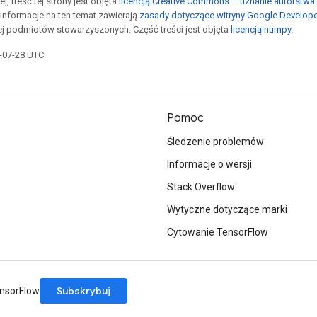
j, treść tej strony jest objęta
licencją Creative Commons – uznanie autorstwa 
informacje na ten temat zawierają
zasady dotyczące witryny Google Develop
jej podmiotów stowarzyszonych. Część treści jest objęta
licencją numpy
.
5-07-28 UTC.
Pomoc
Śledzenie problemów
Informacje o wersji
Stack Overflow
Wytyczne dotyczące marki
Cytowanie TensorFlow
Subskrybuj
ensorFlow