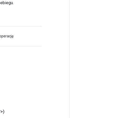
zebiegu.
operację
>)