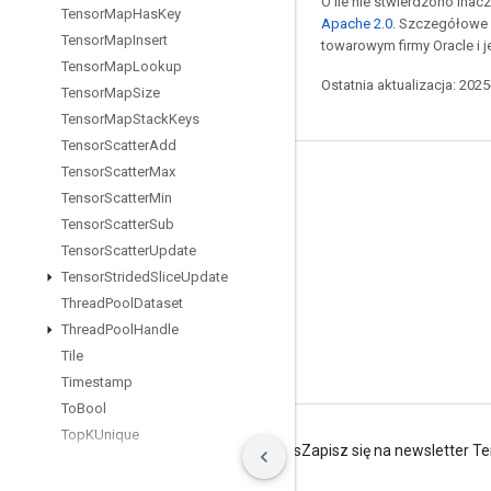
O ile nie stwierdzono inacze
Tensor
Map
Has
Key
Apache 2.0
. Szczegółowe 
Tensor
Map
Insert
towarowym firmy Oracle i 
Tensor
Map
Lookup
Ostatnia aktualizacja: 202
Tensor
Map
Size
Tensor
Map
Stack
Keys
Tensor
Scatter
Add
Tensor
Scatter
Max
Pozostawaj w kontakcie
Tensor
Scatter
Min
Blog
Tensor
Scatter
Sub
Tensor
Scatter
Update
Forum
Tensor
Strided
Slice
Update
GitHub
Thread
Pool
Dataset
Twitter
Thread
Pool
Handle
Tile
YouTube
Timestamp
To
Bool
Top
KUnique
Warunki
Prywatność
Manage cookies
Zapisz się na newsletter T
Top
KWith
Unique
Tpu
Handle
To
Proto
Key