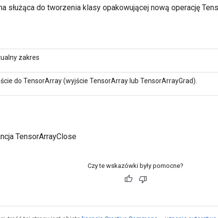
a służąca do tworzenia klasy opakowującej nową operację Tens
tualny zakres
jście do TensorArray (wyjście TensorArray lub TensorArrayGrad).
ancja TensorArrayClose
Czy te wskazówki były pomocne?