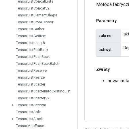
Tensor
List
Concat
Lists
Metoda fabryczn
Tensor
List
Concat
V2
Tensor
List
Element
Shape
Parametry
Tensor
List
From
Tensor
Tensor
List
Gather
ak
zakres
Tensor
List
Get
Item
Tensor
List
Length
Do
uchwyt
Tensor
List
Pop
Back
Tensor
List
Push
Back
Tensor
List
Push
Back
Batch
Zwroty
Tensor
List
Reserve
Tensor
List
Resize
nowa inst
Tensor
List
Scatter
Tensor
List
Scatter
Into
Existing
List
Tensor
List
Scatter
V2
Tensor
List
Set
Item
Tensor
List
Split
Tensor
List
Stack
Tensor
Map
Erase