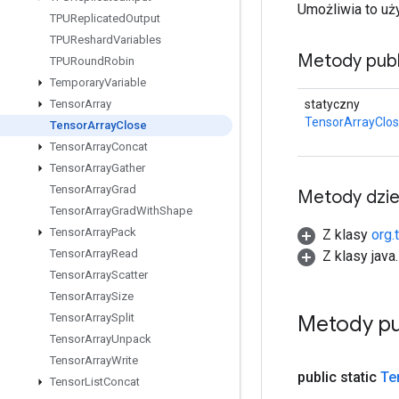
Umożliwia to uż
TPUReplicated
Output
TPUReshard
Variables
Metody publ
TPURound
Robin
Temporary
Variable
statyczny
Tensor
Array
TensorArrayClo
Tensor
Array
Close
Tensor
Array
Concat
Tensor
Array
Gather
Tensor
Array
Grad
Metody dzi
Tensor
Array
Grad
With
Shape
Tensor
Array
Pack
Z klasy
org.
Tensor
Array
Read
Z klasy java
Tensor
Array
Scatter
Tensor
Array
Size
Metody pu
Tensor
Array
Split
Tensor
Array
Unpack
Tensor
Array
Write
public static
Te
Tensor
List
Concat