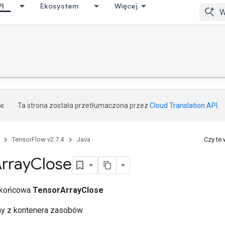
PI
Ekosystem
Więcej
Ta strona została przetłumaczona przez
Cloud Translation API
.
TensorFlow v2.7.4
Java
Czy te
rray
Close
a końcowa
TensorArrayClose
y z kontenera zasobów.