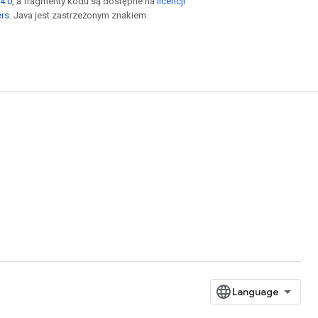
4.0
, a fragmenty kodu są dostępne na
licencji
ers
. Java jest zastrzeżonym znakiem