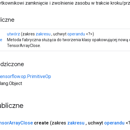
ytkownikowi zamknięcie i zwolnienie zasobu w trakcie kroku/pr
iczne
utwórz
(zakres
zakresu
, uchwyt
operandu
<?>)
se
Metoda fabryczna służąca do tworzenia klasy opakowującej nową 
TensorArrayClose.
edziczone
tensorflow.op.PrimitiveOp
.lang.Object
bliczne
nsor
Array
Close
create
(zakres
zakresu
,
uchwyt
operandu
<?