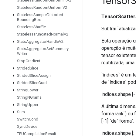
Tensor
S
Stateless
Random
Uniform
Int
V2
Stateless
Random
Uniform
V2
Stateless
Sample
Distorted
TensorScatter
Bounding
Box
Stateless
Shuffle
Subtrai `atuali
Stateless
Truncated
Normal
V2
Esta operação c
Stats
Aggregator
Handle
V2
operação é muit
Stats
Aggregator
Set
Summary
Writer
tensor existent
Stop
Gradient
reutilizada, uma 
Strided
Slice
`índices` é um 
Strided
Slice
Assign
de `índices` pod
Strided
Slice
Grad
String
Lower
indices.shape [-
String
NGrams
String
Upper
A última dimens
Sum
forma.rank`) ou 
Switch
Cond
[-1] `de` forma`
Sync
Device
indices.shape [: 
TPUCompilation
Result