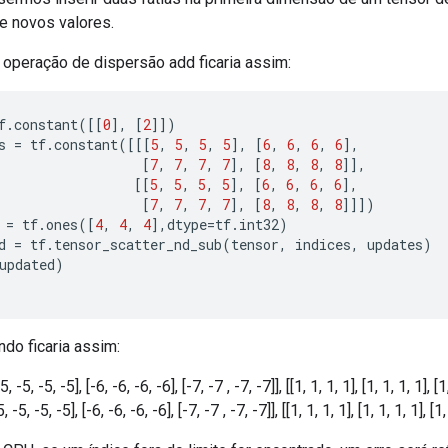
e novos valores.
 operação de dispersão add ficaria assim:
f
.
constant
([[
0
],
[
2
]])
s 
=
 tf
.
constant
([[[
5
,
5
,
5
,
5
],
[
6
,
6
,
6
,
6
],
[
7
,
7
,
7
,
7
],
[
8
,
8
,
8
,
8
]],
[[
5
,
5
,
5
,
5
],
[
6
,
6
,
6
,
6
],
[
7
,
7
,
7
,
7
],
[
8
,
8
,
8
,
8
]]])
 
=
 tf
.
ones
([
4
,
4
,
4
],
dtype
=
tf
.
int32
)
d 
=
 tf
.
tensor_scatter_nd_sub
(
tensor
,
 indices
,
 updates
)
updated
)
ndo ficaria assim:
-5, -5, -5, -5], [-6, -6, -6, -6], [-7, -7 , -7, -7]], [[1, 1, 1, 1], [1, 1, 1, 1], [1,
5, -5, -5, -5], [-6, -6, -6, -6], [-7, -7 , -7, -7]], [[1, 1, 1, 1], [1, 1, 1, 1], [1,