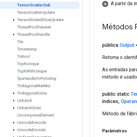
A partir da 
Tensor
Scatter
Sub
Tensor
Scatter
Update
Tensor
Strided
Slice
Update
Métodos 
Thread
Pool
Dataset
Thread
Pool
Handle
Tile
pública
Output
Timestamp
To
Bool
Retorna o identi
Top
KUnique
As entradas par
Top
KWith
Unique
método é usado p
Tpu
Handle
To
Proto
Key
Tridiagonal
Mat
Mul
Tridiagonal
Solve
public static
Te
Unbatch
índices
,
Opera
Unbatch
Grad
Método de fábri
Uncompress
Element
Unicode
Decode
Unicode
Encode
Parâmetros