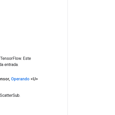
 TensorFlow. Este
da entrada.
ensor
,
Operando
<U>
ScatterSub.