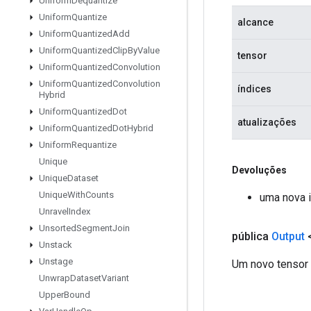
Uniform
Dequantize
Uniform
Quantize
alcance
Uniform
Quantized
Add
Uniform
Quantized
Clip
By
Value
tensor
Uniform
Quantized
Convolution
Uniform
Quantized
Convolution
índices
Hybrid
Uniform
Quantized
Dot
atualizações
Uniform
Quantized
Dot
Hybrid
Uniform
Requantize
Unique
Devoluções
Unique
Dataset
Unique
With
Counts
uma nova 
Unravel
Index
Unsorted
Segment
Join
pública
Output
Unstack
Unstage
Um novo tensor 
Unwrap
Dataset
Variant
Upper
Bound