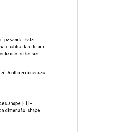
.
r` passado. Esta
 são subtraídas de um
tente não puder ser
ma`. A última dimensão
ces.shape [-1] =
s da dimensão .shape