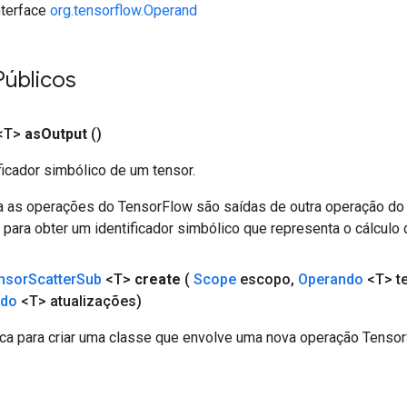
interface
org.tensorflow.Operand
Públicos
<T>
as
Output
()
ficador simbólico de um tensor.
a as operações do TensorFlow são saídas de outra operação do
ara obter um identificador simbólico que representa o cálculo 
nsor
Scatter
Sub
<T>
create
(
Scope
escopo
,
Operando
<T> t
ndo
<T> atualizações)
ca para criar uma classe que envolve uma nova operação Tensor