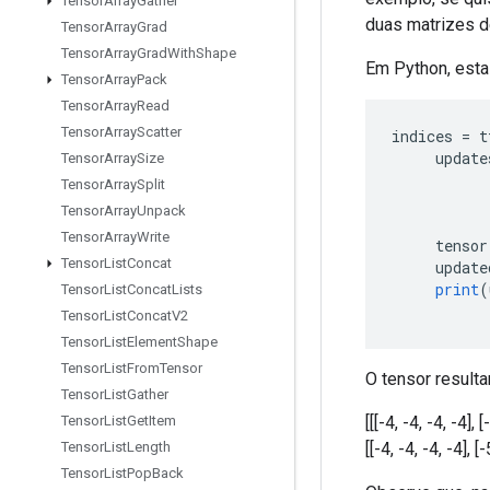
Tensor
Array
Gather
duas matrizes d
Tensor
Array
Grad
Tensor
Array
Grad
With
Shape
Em Python, esta
Tensor
Array
Pack
Tensor
Array
Read
Tensor
Array
Scatter
indices 
=
 t
     update
Tensor
Array
Size
Tensor
Array
Split
Tensor
Array
Unpack
Tensor
Array
Write
     tensor
Tensor
List
Concat
     update
print
(
Tensor
List
Concat
Lists
Tensor
List
Concat
V2
Tensor
List
Element
Shape
Tensor
List
From
Tensor
O tensor resulta
Tensor
List
Gather
[[[-4, -4, -4, -4], [
Tensor
List
Get
Item
[[-4, -4, -4, -4], [-
Tensor
List
Length
Tensor
List
Pop
Back