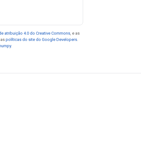
de atribuição 4.0 do Creative Commons
, e as
e as
políticas do site do Google Developers
.
 numpy
.