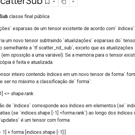
catter
Sub
Sub
classe final pública
zações` esparsas de um tensor existente de acordo com` índices`
ria um novo tensor subtraindo `atualizações` esparsas do` tenso
o semelhante a `tf.scatter_nd_sub`, exceto que as atualizações
e (em oposição a uma variável). Se a memória para o tensor exis
cópia é feita e atualizada.
tensor inteiro contendo índices em um novo tensor de forma` for
e ser no máximo a classificação de` forma`:
1] <= shape.rank
ão de `índices` corresponde aos índices em elementos (se` indi
fatias (se `indices.shape [-1] <forma.rank`) ao longo dos índice
. `updates` é um tensor com forma
- 1] + forma [indices.shape [-1]:]