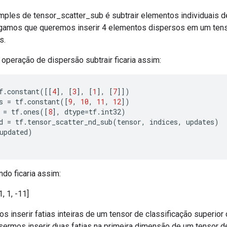
mples de tensor_scatter_sub é subtrair elementos individuais de
gamos que queremos inserir 4 elementos dispersos em um tenso
s.
operação de dispersão subtrair ficaria assim:
f
.
constant
([[
4
],
[
3
],
[
1
],
[
7
]])
s 
=
 tf
.
constant
([
9
,
10
,
11
,
12
])
 
=
 tf
.
ones
([
8
],
 dtype
=
tf
.
int32
)
d 
=
 tf
.
tensor_scatter_nd_sub
(
tensor
,
 indices
,
 updates
)
updated
)
ndo ficaria assim:
1, 1, -11]
inserir fatias inteiras de um tensor de classificação superior
sermos inserir duas fatias na primeira dimensão de um tensor d