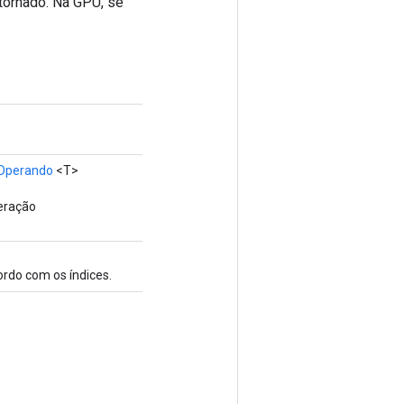
etornado. Na GPU, se
Operando
<T>
eração
ordo com os índices.