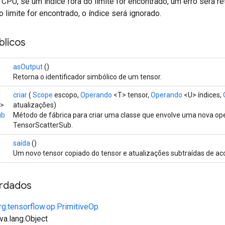
CPU, se um índice fora do limite for encontrado, um erro será r
o limite for encontrado, o índice será ignorado.
licos
asOutput
()
Retorna o identificador simbólico de um tensor.
criar
(
Scope
escopo,
Operando
<T> tensor,
Operando
<U> índices,
r>
atualizações)
ub
Método de fábrica para criar uma classe que envolve uma nova op
TensorScatterSub.
saída
()
Um novo tensor copiado do tensor e atualizações subtraídas de ac
rdados
rg.tensorflow.op.PrimitiveOp
va.lang.Object