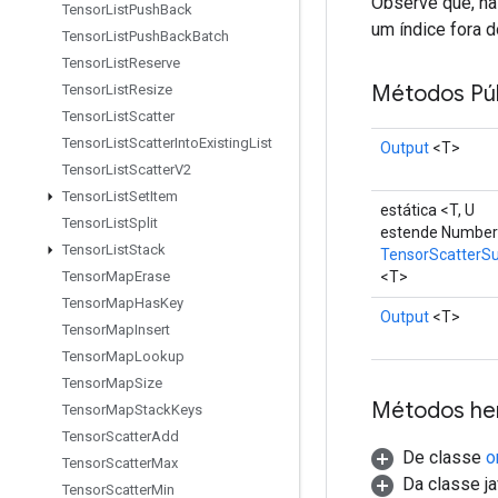
Observe que, na 
Tensor
List
Push
Back
um índice fora d
Tensor
List
Push
Back
Batch
Tensor
List
Reserve
Métodos Púb
Tensor
List
Resize
Tensor
List
Scatter
Tensor
List
Scatter
Into
Existing
List
Output
<T>
Tensor
List
Scatter
V2
Tensor
List
Set
Item
estática <T, U
Tensor
List
Split
estende Numbe
Tensor
List
Stack
TensorScatterS
<T>
Tensor
Map
Erase
Tensor
Map
Has
Key
Output
<T>
Tensor
Map
Insert
Tensor
Map
Lookup
Tensor
Map
Size
Métodos he
Tensor
Map
Stack
Keys
Tensor
Scatter
Add
De classe
o
Tensor
Scatter
Max
Da classe ja
Tensor
Scatter
Min