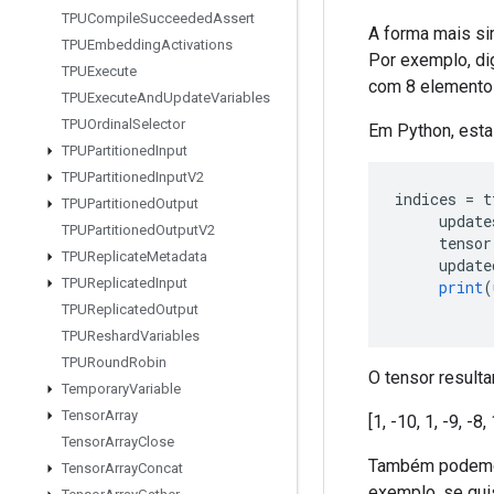
TPUCompile
Succeeded
Assert
A forma mais si
TPUEmbedding
Activations
Por exemplo, di
TPUExecute
com 8 elemento
TPUExecute
And
Update
Variables
TPUOrdinal
Selector
Em Python, esta 
TPUPartitioned
Input
TPUPartitioned
Input
V2
indices 
=
 t
TPUPartitioned
Output
     update
TPUPartitioned
Output
V2
     tensor
TPUReplicate
Metadata
     update
TPUReplicated
Input
print
(
TPUReplicated
Output
TPUReshard
Variables
TPURound
Robin
O tensor resulta
Temporary
Variable
Tensor
Array
[1, -10, 1, -9, -8, 
Tensor
Array
Close
Também podemos 
Tensor
Array
Concat
exemplo, se qui