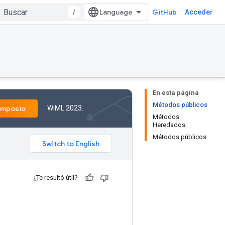
/
GitHub
Acceder
En esta página
Métodos públicos
WiML 2023.
imposio
Métodos
Heredados
Métodos públicos
¿Te resultó útil?