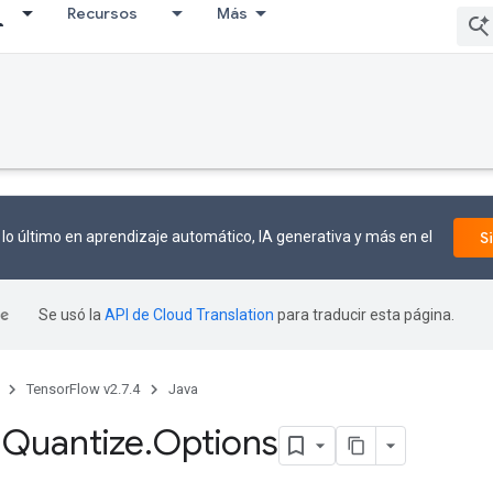
Recursos
Más
lo último en aprendizaje automático, IA generativa y más en el
S
Se usó la
API de Cloud Translation
para traducir esta página.
TensorFlow v2.7.4
Java
m
Quantize
.
Options