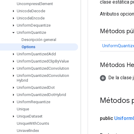
clase estática p
Uncompress
Element
Unicode
Decode
Atributos opcio
Unicode
Encode
Uniform
Dequantize
Métodos púb
Uniform
Quantize
Descripción general
UniformQuantiz
Options
Uniform
Quantized
Add
Uniform
Quantized
Clip
By
Value
Métodos He
Uniform
Quantized
Convolution
Uniform
Quantized
Convolution
De la clase 
Hybrid
Uniform
Quantized
Dot
Uniform
Quantized
Dot
Hybrid
Métodos 
Uniform
Requantize
Unique
Unique
Dataset
public
Uniform
Unique
With
Counts
Unravel
Index