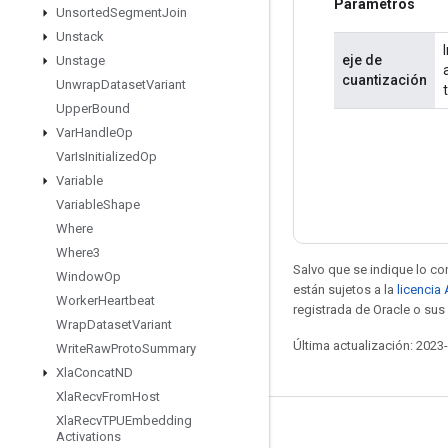
Parámetros
Unsorted
Segment
Join
Unstack
eje de
Unstage
cuantización
Unwrap
Dataset
Variant
Upper
Bound
Var
Handle
Op
Var
Is
Initialized
Op
Variable
Variable
Shape
Where
Where3
Salvo que se indique lo con
Window
Op
están sujetos a la
licencia
Worker
Heartbeat
registrada de Oracle o sus 
Wrap
Dataset
Variant
Última actualización: 2023
Write
Raw
Proto
Summary
Xla
Concat
ND
Xla
Recv
From
Host
Xla
Recv
TPUEmbedding
Mantente conectado
Activations