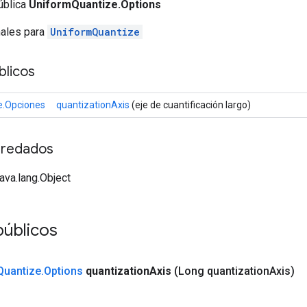
ública
UniformQuantize.Options
nales para
UniformQuantize
licos
e.Opciones
quantizationAxis
(eje de cuantificación largo)
redados
java.lang.Object
públicos
Quantize
.
Options
quantization
Axis
(Long quantization
Axis)