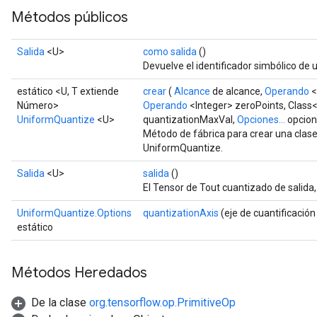
Métodos públicos
Salida
<U>
como salida
()
Devuelve el identificador simbólico de u
estático <U, T extiende
crear
(
Alcance
de alcance,
Operando
<
Número>
Operando
<Integer> zeroPoints, Class
UniformQuantize
<U>
quantizationMaxVal,
Opciones...
opcion
Método de fábrica para crear una clas
UniformQuantize.
Salida
<U>
salida
()
El Tensor de Tout cuantizado de salida
UniformQuantize.Options
quantizationAxis
(eje de cuantificación
estático
Métodos Heredados
De la clase
org.tensorflow.op.PrimitiveOp