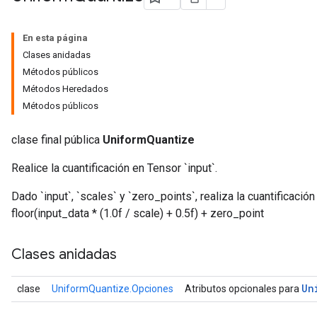
En esta página
Clases anidadas
Métodos públicos
Métodos Heredados
Métodos públicos
clase final pública
UniformQuantize
Realice la cuantificación en Tensor `input`.
Dado `input`, `scales` y `zero_points`, realiza la cuantificaci
floor(input_data * (1.0f / scale) + 0.5f) + zero_point
Clases anidadas
Un
clase
UniformQuantize.Opciones
Atributos opcionales para