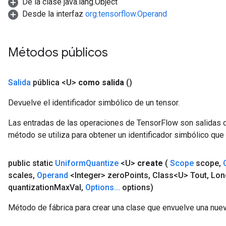
De la clase java.lang.Object
Desde la interfaz
org.tensorflow.Operand
Métodos públicos
Salida
pública <U>
como salida
()
Devuelve el identificador simbólico de un tensor.
Las entradas de las operaciones de TensorFlow son salidas d
método se utiliza para obtener un identificador simbólico que 
public static
Uniform
Quantize
<U>
create
(
Scope
scope
,
scales
,
Operand
<Integer> zero
Points
,
Class<U> Tout
,
Long
quantization
Max
Val
,
Options
.
.
.
options)
Método de fábrica para crear una clase que envuelve una nue