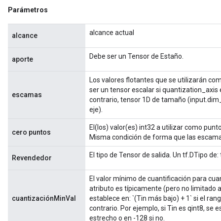
Parámetros
alcance actual
alcance
Debe ser un Tensor de Estaño.
aporte
Los valores flotantes que se utilizarán com
ser un tensor escalar si quantization_axis e
escamas
contrario, tensor 1D de tamaño (input.dim_
eje).
El(los) valor(es) int32 a utilizar como punt
cero puntos
Misma condición de forma que las escama
El tipo de Tensor de salida. Un tf.DTipo de: 
Revendedor
El valor mínimo de cuantificación para cuan
atributo es típicamente (pero no limitado 
cuantizaciónMinVal
establece en: `(Tin más bajo) + 1` si el ran
contrario. Por ejemplo, si Tin es qint8, se 
estrecho o en -128 si no.