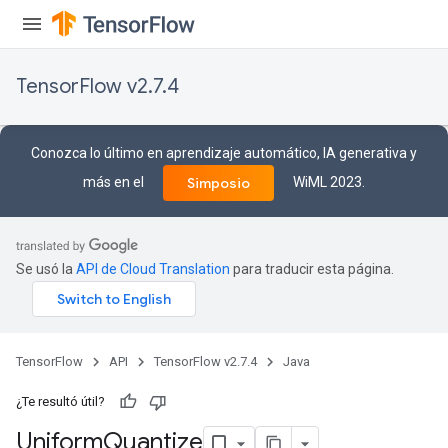
TensorFlow v2.7.4
Conozca lo último en aprendizaje automático, IA generativa y
más en el
WiML 2023.
Simposio
Se usó la
API de Cloud Translation
para traducir esta página.
TensorFlow
API
TensorFlow v2.7.4
Java
¿Te resultó útil?
x
Uniform
Quantize