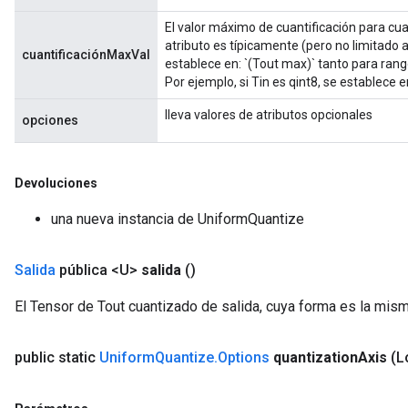
El valor máximo de cuantificación para cuan
atributo es típicamente (pero no limitado 
cuantificaciónMaxVal
establece en: `(Tout max)` tanto para ran
Por ejemplo, si Tin es qint8, se establece e
lleva valores de atributos opcionales
opciones
Devoluciones
una nueva instancia de UniformQuantize
Salida
pública <U>
salida
()
El Tensor de Tout cuantizado de salida, cuya forma es la mism
public static
Uniform
Quantize
.
Options
quantization
Axis
(L