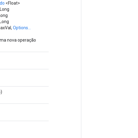
do
<Float>
 Long
Long
 Long
MaxVal,
Options...
 uma nova operação
s)