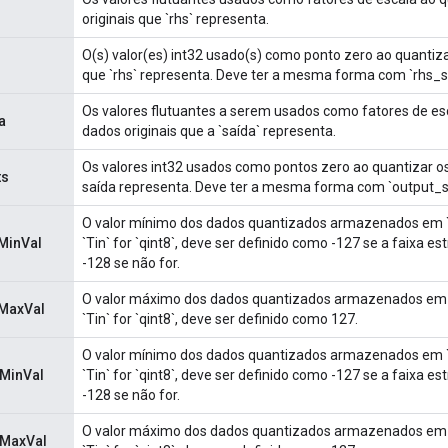
originais que `rhs` representa.
O(s) valor(es) int32 usado(s) como ponto zero ao quantiza
que `rhs` representa. Deve ter a mesma forma com `rhs_s
Os valores flutuantes a serem usados ​​como fatores de es
a
dados originais que a `saída` representa.
Os valores int32 usados ​​como pontos zero ao quantizar o
ts
saída representa. Deve ter a mesma forma com `output_s
O valor mínimo dos dados quantizados armazenados em `l
MinVal
`Tin` for `qint8`, deve ser definido como -127 se a faixa es
-128 se não for.
O valor máximo dos dados quantizados armazenados em `l
nMaxVal
`Tin` for `qint8`, deve ser definido como 127.
O valor mínimo dos dados quantizados armazenados em `r
nMinVal
`Tin` for `qint8`, deve ser definido como -127 se a faixa es
-128 se não for.
O valor máximo dos dados quantizados armazenados em `
nMaxVal