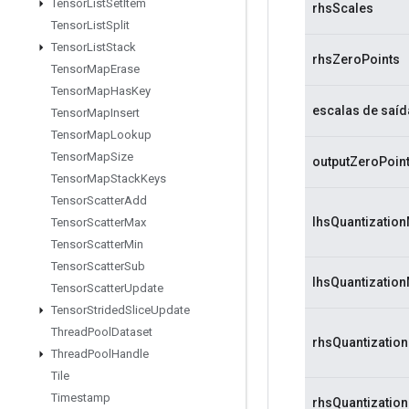
Tensor
List
Set
Item
rhsScales
Tensor
List
Split
Tensor
List
Stack
rhsZeroPoints
Tensor
Map
Erase
Tensor
Map
Has
Key
escalas de saíd
Tensor
Map
Insert
Tensor
Map
Lookup
Tensor
Map
Size
outputZeroPoin
Tensor
Map
Stack
Keys
Tensor
Scatter
Add
lhsQuantization
Tensor
Scatter
Max
Tensor
Scatter
Min
Tensor
Scatter
Sub
lhsQuantizatio
Tensor
Scatter
Update
Tensor
Strided
Slice
Update
Thread
Pool
Dataset
rhsQuantizatio
Thread
Pool
Handle
Tile
Timestamp
rhsQuantizatio