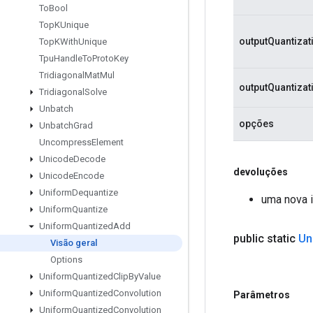
To
Bool
Top
KUnique
outputQuantizat
Top
KWith
Unique
Tpu
Handle
To
Proto
Key
Tridiagonal
Mat
Mul
outputQuantiza
Tridiagonal
Solve
Unbatch
opções
Unbatch
Grad
Uncompress
Element
Unicode
Decode
devoluções
Unicode
Encode
Uniform
Dequantize
uma nova 
Uniform
Quantize
Uniform
Quantized
Add
public static
Un
Visão geral
Options
Uniform
Quantized
Clip
By
Value
Uniform
Quantized
Convolution
Parâmetros
Uniform
Quantized
Convolution