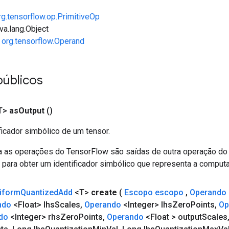
rg.tensorflow.op.PrimitiveOp
va.lang.Object
e
org.tensorflow.Operand
públicos
T>
as
Output
()
ficador simbólico de um tensor.
a as operações do TensorFlow são saídas de outra operação do
para obter um identificador simbólico que representa a computa
iform
Quantized
Add
<T>
create
(
Escopo escopo
,
Operando
ndo
<Float> lhs
Scales
,
Operando
<Integer> lhs
Zero
Points
,
Op
do
<Integer> rhs
Zero
Points
,
Operando
<Float > output
Scales