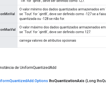
`Tin` for `qint8`, deve ser definido como 127.
O valor mínimo dos dados quantizados armazenados em `
ionMinVal
se `Tout` for `qint8`, deve ser definido como -127 se a faixa
quantizada ou -128 se não for.
O valor máximo dos dados quantizados armazenados em `
tionMaxVal
se `Tout` for `qint8`, deve ser definido como 127.
carrega valores de atributos opcionais
instância de UniformQuantizedAdd
iform
Quantized
Add
.
Options
lhs
Quantization
Axis
(Long lhs
Qu