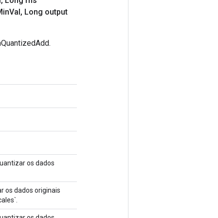
l
,
Long rhs
Min
Val
,
Long output
mQuantizedAdd.
quantizar os dados
r os dados originais
ales`.
quantizar os dados