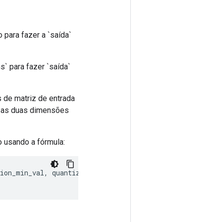
 para fazer a `saída`
s` para fazer `saída`
 de matriz de entrada
, as duas dimensões
o usando a fórmula:
tion_min_val
,
 quantization_max_val
)