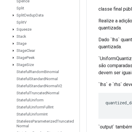
Spence
Split
classe final púb
Split
Dedup
Data
Realize a adição
Split
V
quantizada.
Squeeze
Stack
Dado `lhs` quant
Stage
quantizada.
Stage
Clear
Stage
Peek
`UniformQuantiz
Stage
Size
são comparadas
Stateful
Random
Binomial
devem ser iguai
Stateful
Standard
Normal
`lhs` e `rhs` d
Stateful
Standard
Normal
V2
Stateful
Truncated
Normal
Stateful
Uniform
quantized_d
Stateful
Uniform
Full
Int
Stateful
Uniform
Int
Stateless
Parameterized
Truncated
Normal
`output` também