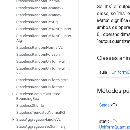
Stateless
Random
Binomial
Se `lhs` e `out
Stateless
Random
Gamma
V2
disso, se `rhs`
Stateless
Random
Gamma
V3
Match
significa
Stateless
Random
Get
Alg
ambos os operand
Stateless
Random
Get
Key
Counter
0, `operand.dims
Stateless
Random
Get
Key
Counter
Alg
`output.quantiza
Stateless
Random
Normal
V2
Stateless
Random
Poisson
Classes ani
Stateless
Random
Uniform
Full
Int
Stateless
Random
Uniform
Full
Int
aula
UniformQ
V2
Stateless
Random
Uniform
Int
V2
Stateless
Random
Uniform
V2
Métodos púb
Stateless
Sample
Distorted
Bounding
Box
Saída
<T>
Stateless
Shuffle
Stateless
Truncated
Normal
V2
Stats
Aggregator
Handle
V2
static <T>
Stats
Aggregator
Set
Summary
UniformQuanti