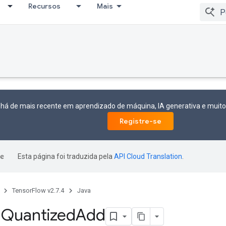
Recursos
Mais
 há de mais recente em aprendizado de máquina, IA generativa e mui
Registre-se
Esta página foi traduzida pela
API Cloud Translation
.
TensorFlow v2.7.4
Java
m
Quantized
Add