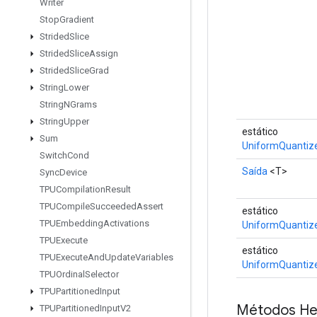
Writer
Stop
Gradient
Strided
Slice
Strided
Slice
Assign
Strided
Slice
Grad
String
Lower
String
NGrams
String
Upper
estático
Sum
UniformQuantiz
Switch
Cond
Saída
<T>
Sync
Device
TPUCompilation
Result
TPUCompile
Succeeded
Assert
estático
TPUEmbedding
Activations
UniformQuantiz
TPUExecute
estático
TPUExecute
And
Update
Variables
UniformQuantiz
TPUOrdinal
Selector
TPUPartitioned
Input
Métodos He
TPUPartitioned
Input
V2