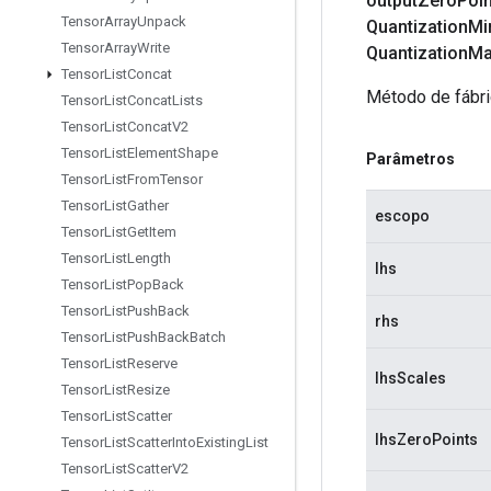
output
Zero
Poi
Tensor
Array
Unpack
Quantization
Mi
Tensor
Array
Write
Quantization
Ma
Tensor
List
Concat
Método de fábri
Tensor
List
Concat
Lists
Tensor
List
Concat
V2
Tensor
List
Element
Shape
Parâmetros
Tensor
List
From
Tensor
Tensor
List
Gather
escopo
Tensor
List
Get
Item
Tensor
List
Length
lhs
Tensor
List
Pop
Back
Tensor
List
Push
Back
rhs
Tensor
List
Push
Back
Batch
Tensor
List
Reserve
lhsScales
Tensor
List
Resize
Tensor
List
Scatter
lhsZeroPoints
Tensor
List
Scatter
Into
Existing
List
Tensor
List
Scatter
V2