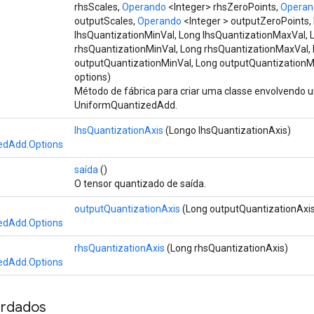
rhsScales,
Operando
<Integer> rhsZeroPoints,
Operan
outputScales,
Operando
<Integer > outputZeroPoints,
lhsQuantizationMinVal, Long lhsQuantizationMaxVal, 
rhsQuantizationMinVal, Long rhsQuantizationMaxVal,
outputQuantizationMinVal, Long outputQuantization
options)
Método de fábrica para criar uma classe envolvendo
UniformQuantizedAdd.
lhsQuantizationAxis
(Longo lhsQuantizationAxis)
edAdd.Options
saída
()
O tensor quantizado de saída.
outputQuantizationAxis
(Long outputQuantizationAxi
edAdd.Options
rhsQuantizationAxis
(Long rhsQuantizationAxis)
edAdd.Options
rdados