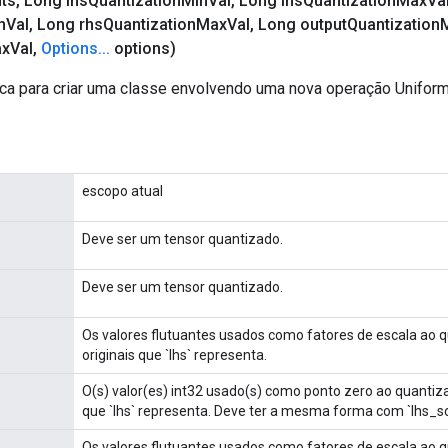
nts
,
Long lhs
Quantization
Min
Val
,
Long lhs
Quantization
Max
Va
n
Val
,
Long rhs
Quantization
Max
Val
,
Long output
Quantization
x
Val
,
Options
.
.
.
options)
ca para criar uma classe envolvendo uma nova operação Unifor
escopo atual
Deve ser um tensor quantizado.
Deve ser um tensor quantizado.
Os valores flutuantes usados ​​como fatores de escala ao 
originais que `lhs` representa.
O(s) valor(es) int32 usado(s) como ponto zero ao quantiza
que `lhs` representa. Deve ter a mesma forma com `lhs_sc
Os valores flutuantes usados ​​como fatores de escala ao 