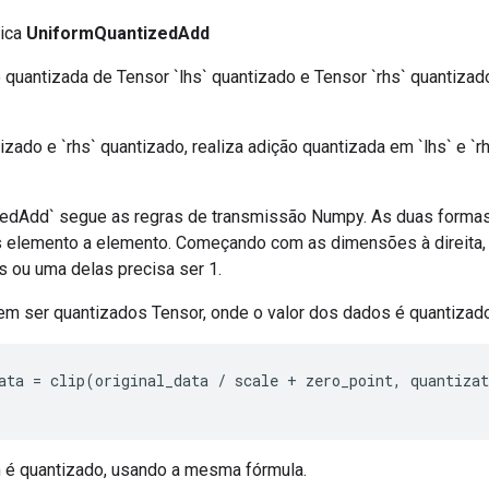
lica
UniformQuantizedAdd
 quantizada de Tensor `lhs` quantizado e Tensor `rhs` quantizado
izado e `rhs` quantizado, realiza adição quantizada em `lhs` e `rh
edAdd` segue as regras de transmissão Numpy. As duas formas
 elemento a elemento. Começando com as dimensões à direita
s ou uma delas precisa ser 1.
evem ser quantizados Tensor, onde o valor dos dados é quantizad
ata 
=
 clip
(
original_data 
/
 scale 
+
 zero_point
,
 quantiza
 é quantizado, usando a mesma fórmula.