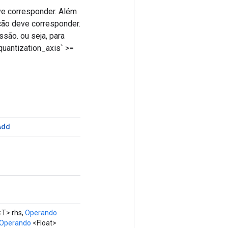
ve corresponder. Além
ação deve corresponder.
ssão. ou seja, para
quantization_axis` >=
Add
T> rhs,
Operando
Operando
<Float>