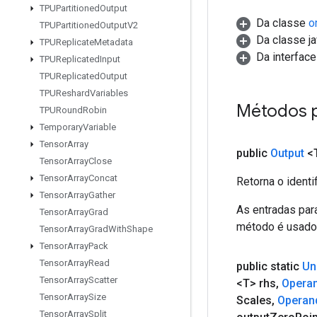
TPUPartitioned
Output
Da classe
o
TPUPartitioned
Output
V2
Da classe ja
TPUReplicate
Metadata
Da interfac
TPUReplicated
Input
TPUReplicated
Output
TPUReshard
Variables
Métodos 
TPURound
Robin
Temporary
Variable
Tensor
Array
public
Output
<
Tensor
Array
Close
Tensor
Array
Concat
Retorna o identi
Tensor
Array
Gather
As entradas par
Tensor
Array
Grad
método é usado 
Tensor
Array
Grad
With
Shape
Tensor
Array
Pack
Tensor
Array
Read
public static
Un
Tensor
Array
Scatter
<T> rhs
,
Opera
Tensor
Array
Size
Scales
,
Operan
Tensor
Array
Split