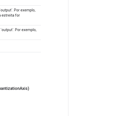
output`. Por exemplo,
 estreita for
output`. Por exemplo,
antization
Axis)