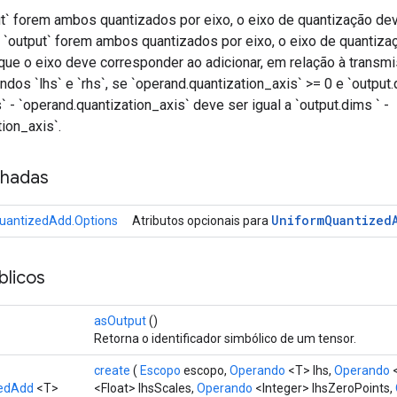
put` forem ambos quantizados por eixo, o eixo de quantização de
 e `output` forem ambos quantizados por eixo, o eixo de quantiz
 que o eixo deve corresponder ao adicionar, em relação à transmi
os `lhs` e `rhs`, se `operand.quantization_axis` >= 0 e `output.
` - `operand.quantization_axis` deve ser igual a `output.dims ` -
tion_axis`.
nhadas
Uniform
Quantized
uantizedAdd.Options
Atributos opcionais para
licos
asOutput
()
Retorna o identificador simbólico de um tensor.
create
(
Escopo
escopo,
Operando
<T> lhs,
Operando
<
zedAdd
<T>
<Float> lhsScales,
Operando
<Integer> lhsZeroPoints,