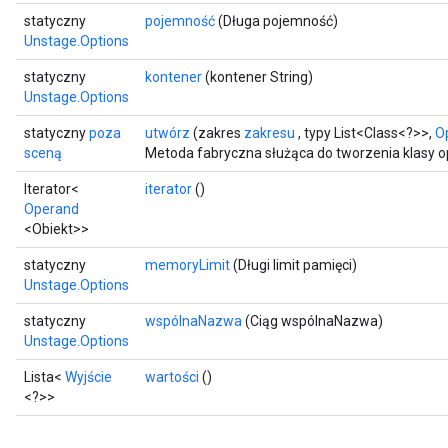
statyczny
pojemność
(Długa pojemność)
Unstage.Options
statyczny
kontener
(kontener String)
Unstage.Options
statyczny
poza
utwórz
(zakres
zakresu
, typy List<Class<?>>,
Op
sceną
Metoda fabryczna służąca do tworzenia klasy 
Iterator<
iterator
()
Operand
<Obiekt>>
statyczny
memoryLimit
(Długi limit pamięci)
Unstage.Options
statyczny
wspólnaNazwa
(Ciąg wspólnaNazwa)
Unstage.Options
Lista<
Wyjście
wartości
()
<?>>