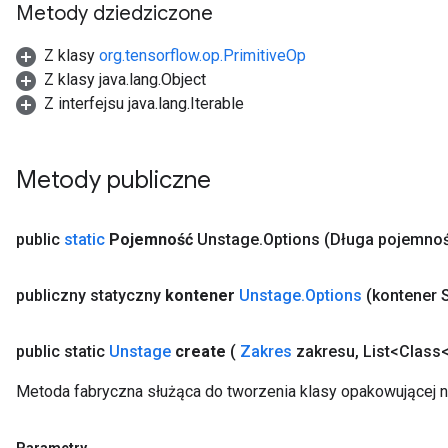
Metody dziedziczone
Z klasy
org.tensorflow.op.PrimitiveOp
Z klasy java.lang.Object
Z interfejsu java.lang.Iterable
Metody publiczne
public
static
Pojemność
Unstage
.
Options
(Długa pojemno
publiczny statyczny
kontener
Unstage
.
Options
(kontener S
public static
Unstage
create
(
Zakres
zakresu
,
List<Class
Metoda fabryczna służąca do tworzenia klasy opakowującej 