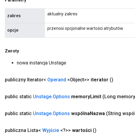
Parametry
aktualny zakres
zakres
przenosi opcjonalne wartości atrybutów
opcje
Zwroty
nowa instancja Unstage
publiczny Iterator<
Operand
<Object>>
iterator
()
public static
Unstage
.
Options
memory
Limit
(Long memor
public static
Unstage
.
Options
wspólna
Nazwa
(String wspó
publiczna Lista<
Wyjście
<?>>
wartości
()