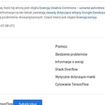
j, treść tej strony jest objęta
licencją Creative Commons – uznanie autorstwa 
informacje na ten temat zawierają
zasady dotyczące witryny Google Develop
jej podmiotów stowarzyszonych. Część treści jest objęta
licencją numpy
.
5-07-28 UTC.
Pomoc
Śledzenie problemów
Informacje o wersji
Stack Overflow
Wytyczne dotyczące marki
Cytowanie TensorFlow
Subskrybuj
ensorFlow