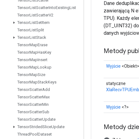
Tensor
List
Scatter
Dane deduplikac
Tensor
List
Scatter
Into
Existing
List
zawierającą N e
Tensor
List
Scatter
V2
TPU). Każdy ele
Tensor
List
Set
Item
(DT_UINT32) do
Tensor
List
Split
danych wyjściow
Tensor
List
Stack
Tensor
Map
Erase
Metody publ
Tensor
Map
Has
Key
Tensor
Map
Insert
Wyjście
<Obiekt
Tensor
Map
Lookup
Tensor
Map
Size
Tensor
Map
Stack
Keys
statyczne
XlaRecvTPUEmbe
Tensor
Scatter
Add
Tensor
Scatter
Max
Tensor
Scatter
Min
Wyjście
<?>
Tensor
Scatter
Sub
Tensor
Scatter
Update
Metody dzi
Tensor
Strided
Slice
Update
Thread
Pool
Dataset