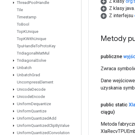
Z klasy
org.
Thread
Pool
Handle
Z klasy java
Tile
Z interfejsu
Timestamp
To
Bool
Top
KUnique
Metody pu
Top
KWith
Unique
Tpu
Handle
To
Proto
Key
Tridiagonal
Mat
Mul
publiczne
wyjśc
Tridiagonal
Solve
Unbatch
Zwraca symbolic
Unbatch
Grad
Dane wejściowe 
Uncompress
Element
uzyskania symbo
Unicode
Decode
Unicode
Encode
Uniform
Dequantize
public static
Xl
Uniform
Quantize
ciągu)
Uniform
Quantized
Add
Metoda fabryczn
Uniform
Quantized
Clip
By
Value
XlaRecvTPUEmbe
Uniform
Quantized
Convolution