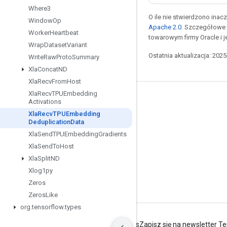
Where3
O ile nie stwierdzono inacze
Window
Op
Apache 2.0
. Szczegółowe 
Worker
Heartbeat
towarowym firmy Oracle i 
Wrap
Dataset
Variant
Ostatnia aktualizacja: 202
Write
Raw
Proto
Summary
Xla
Concat
ND
Xla
Recv
From
Host
Xla
Recv
TPUEmbedding
Pozostawaj w kontakcie
Activations
Xla
Recv
TPUEmbedding
Blog
Deduplication
Data
Forum
Xla
Send
TPUEmbedding
Gradients
Xla
Send
To
Host
GitHub
Xla
Split
ND
Twitter
Xlog1py
YouTube
Zeros
Zeros
Like
org
.
tensorflow
.
types
Warunki
Prywatność
Manage cookies
Zapisz się na newsletter T