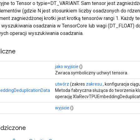
yjne to Tensor o typie=DT_VARIANT. Sam tensor jest zagnieżdż
lementów (gdzie N jest stosunkiem liczby osadzonych do rdzen
ment zagnieżdżonej krotki jest krotką tensorów rangi 1. Każdy t
 wyszukiwania osadzania w TensorCore lub wagi (DT_FLOAT) d
ych operacji wyszukiwania osadzania.
iczne
>
jako wyjście
()
Zwraca symboliczny uchwyt tensora.
utwórz
(zakres
zakresu
, konfiguracja ciąg
ddingDeduplicationData
Metoda fabryczna służąca do tworzenia k
operację XlaRecvTPUEmbeddingDeduplicat
wyjście
()
edziczone