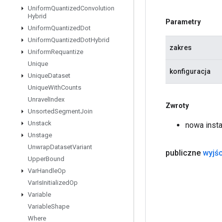
Uniform
Quantized
Convolution
Hybrid
Parametry
Uniform
Quantized
Dot
Uniform
Quantized
Dot
Hybrid
zakres
Uniform
Requantize
Unique
konfiguracja
Unique
Dataset
Unique
With
Counts
Unravel
Index
Zwroty
Unsorted
Segment
Join
Unstack
nowa inst
Unstage
Unwrap
Dataset
Variant
publiczne
wyjśc
Upper
Bound
Var
Handle
Op
Var
Is
Initialized
Op
Variable
Variable
Shape
Where