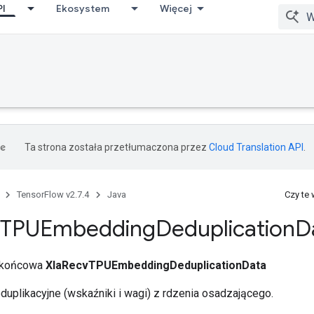
PI
Ekosystem
Więcej
Ta strona została przetłumaczona przez
Cloud Translation API
.
TensorFlow v2.7.4
Java
Czy te
TPUEmbedding
Deduplication
D
a końcowa
XlaRecvTPUEmbeddingDeduplicationData
duplikacyjne (wskaźniki i wagi) z rdzenia osadzającego.