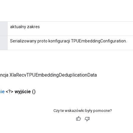
aktualny zakres
Serializowany proto konfiguracji TPUEmbeddingConfiguration.
ancja XlaRecvTPUEmbeddingDeduplicationData
ie
<?>
wyjście
()
Czy te wskazówki były pomocne?