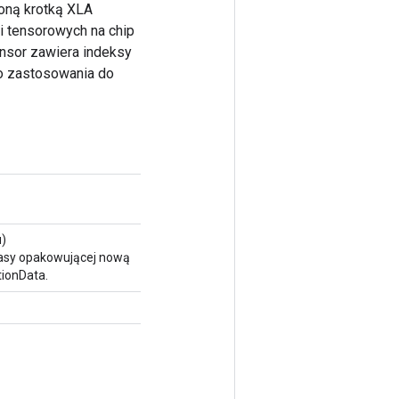
oną krotką XLA
i tensorowych na chip
ensor zawiera indeksy
o zastosowania do
u)
lasy opakowującej nową
ionData.