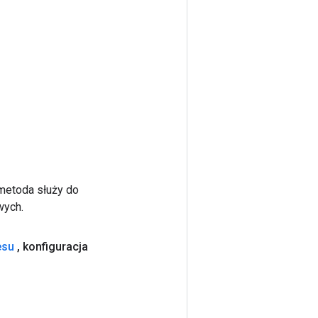
 metoda służy do
wych.
esu
,
konfiguracja