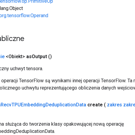
tensorflow.op.PrimitiveOp
.lang.Object
org.tensorflow.Operand
bliczne
ie
<Obiekt>
as
Output
()
zny uchwyt tensora.
operacji TensorFlow są wynikami innej operacji TensorFlow. Ta
licznego uchwytu reprezentującego obliczenia danych wejścio
a
Recv
TPUEmbedding
Deduplication
Data
create
(
zakres zakr
a służąca do tworzenia klasy opakowującej nową operację
ddingDeduplicationData.