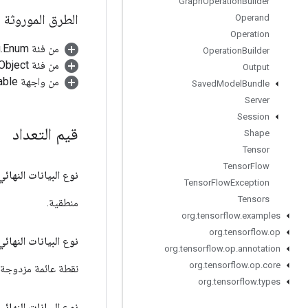
Graph
Operation
Builder
الطرق الموروثة
Operand
Operation
من فئة java.lang.Enum
Operation
Builder
من فئة java.lang.Object
Output
من واجهة java.lang.Comparable
Saved
Model
Bundle
Server
Session
قيم التعداد
Shape
Tensor
Tensor
Flow
نوع البيانات النهائي 
Tensor
Flow
Exception
Tensors
منطقية.
org
.
tensorflow
.
examples
org
.
tensorflow
.
op
نوع البيانات النهائي 
org
.
tensorflow
.
op
.
annotation
org
.
tensorflow
.
op
.
core
نقطة عائمة مزدوجة الدقة
org
.
tensorflow
.
types
نوع البيانات النهائي 