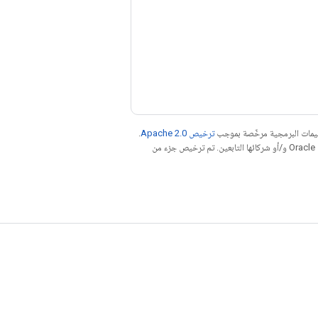
عليمات البرمجية مرخّصة بموجب
ترخيص Apache 2.0‏
.
. إنّ Java هي علامة تجارية مسجَّلة لشركة Oracle و/أو شركائها التابعين. تم ترخيص جزء من