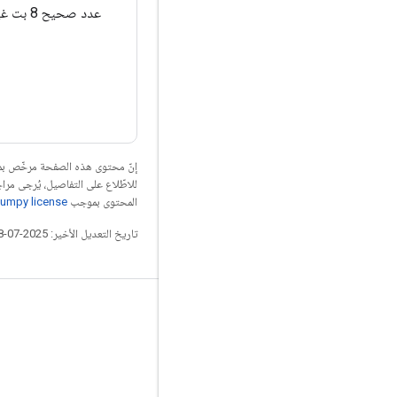
عدد صحيح 8 بت غير موقعة.
إنّ محتوى هذه الصفحة مرخّص 
للاطّلاع على التفاصيل، يُرجى مرا
المحتوى بموجب
umpy license
تاريخ التعديل الأخير: 2025-07-28 (حسب التوقيت العالمي المتفَّق عليه)
التواصل الاجتماعي
المدوّنة
المنتدى