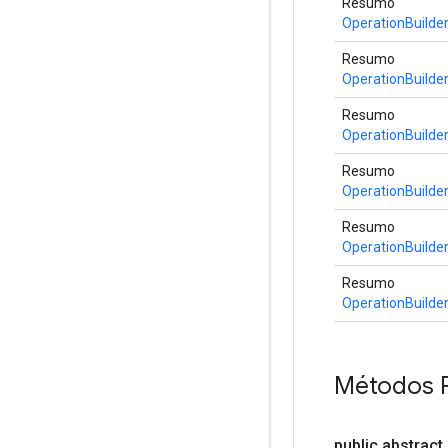
Resumo
OperationBuilde
Resumo
OperationBuilde
Resumo
OperationBuilde
Resumo
OperationBuilde
Resumo
OperationBuilde
Resumo
OperationBuilde
Métodos 
public abstract