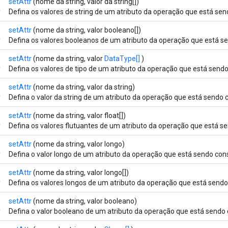
setAttr
(nome da string, valor da string[])
r
Defina os valores de string de um atributo da operação que está sen
setAttr
(nome da string, valor booleano[])
r
Defina os valores booleanos de um atributo da operação que está se
setAttr
(nome da string, valor
DataType[]
)
r
Defina os valores de tipo de um atributo da operação que está sendo
setAttr
(nome da string, valor da string)
r
Defina o valor da string de um atributo da operação que está sendo 
setAttr
(nome da string, valor float[])
r
Defina os valores flutuantes de um atributo da operação que está se
setAttr
(nome da string, valor longo)
r
Defina o valor longo de um atributo da operação que está sendo cons
setAttr
(nome da string, valor longo[])
r
Defina os valores longos de um atributo da operação que está sendo
setAttr
(nome da string, valor booleano)
r
Defina o valor booleano de um atributo da operação que está sendo 