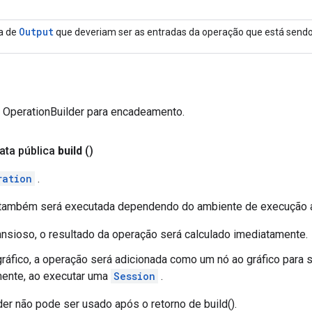
Output
ta de
que deveriam ser as entradas da operação que está sendo
a OperationBuilder para encadeamento.
ata pública
build
()
ration
.
 também será executada dependendo do ambiente de execução a
sioso, o resultado da operação será calculado imediatamente.
áfico, a operação será adicionada como um nó ao gráfico para 
mente, ao executar uma
Session
.
er não pode ser usado após o retorno de build().