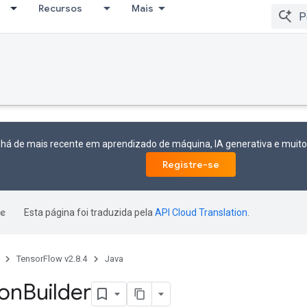
Recursos
Mais
 há de mais recente em aprendizado de máquina, IA generativa e mui
Registre-se
Esta página foi traduzida pela
API Cloud Translation
.
TensorFlow v2.8.4
Java
ion
Builder