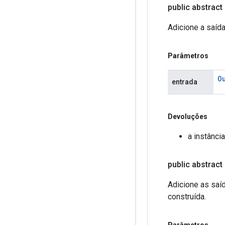
public abstract
Adicione a saíd
Parâmetros
O
entrada
Devoluções
a instânci
public abstract
Adicione as saí
construída.
Parâmetros