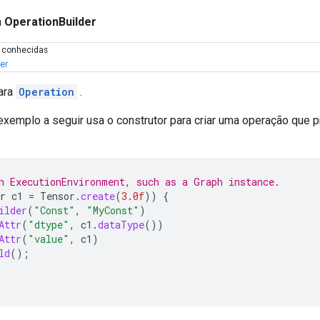
a
OperationBuilder
s conhecidas
er
ara
Operation
.
exemplo a seguir usa o construtor para criar uma operação que p
n ExecutionEnvironment, such as a Graph instance.
r
c1
=
Tensor
.
create
(
3.0f
))
{
ilder
(
"Const"
,
"MyConst"
)
Attr
(
"dtype"
,
c1
.
dataType
())
Attr
(
"value"
,
c1
)
ld
();