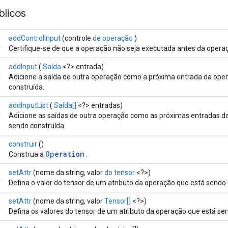
licos
addControlInput
(controle
de operação
)
r
Certifique-se de que a operação não seja executada antes da operaç
addInput
(
Saída
<?> entrada)
r
Adicione a saída de outra operação como a próxima entrada da ope
construída.
addInputList
(
Saída[]
<?> entradas)
r
Adicione as saídas de outra operação como as próximas entradas d
sendo construída.
construir
()
Operation
Construa a
.
setAttr
(nome da string, valor
do tensor
<?>)
r
Defina o valor do tensor de um atributo da operação que está sendo 
setAttr
(nome da string, valor
Tensor[]
<?>)
r
Defina os valores do tensor de um atributo da operação que está se