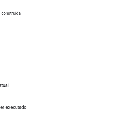
 construída.
tual.
ser executado