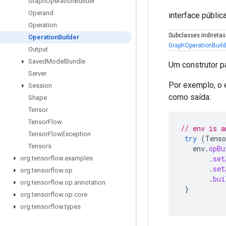
Graph
Operation
Builder
Operand
interface públic
Operation
Subclasses indireta
Operation
Builder
GraphOperationBuild
Output
Saved
Model
Bundle
Um construtor p
Server
Por exemplo, o 
Session
como saída:
Shape
Tensor
Tensor
Flow
// env is a
Tensor
Flow
Exception
try
(
Tenso
Tensors
env
.
opBu
.
set
org
.
tensorflow
.
examples
.
set
org
.
tensorflow
.
op
.
bui
org
.
tensorflow
.
op
.
annotation
}
org
.
tensorflow
.
op
.
core
org
.
tensorflow
.
types