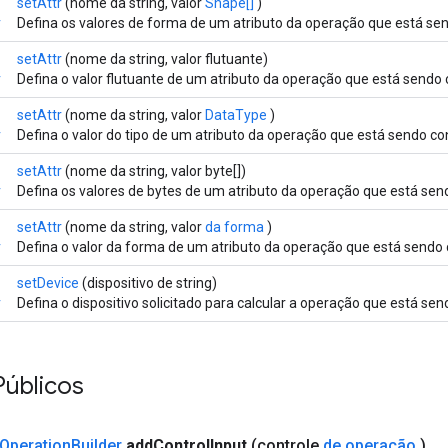
setAttr
(nome da string, valor
Shape[]
)
r
Defina os valores de forma de um atributo da operação que está sen
setAttr
(nome da string, valor flutuante)
r
Defina o valor flutuante de um atributo da operação que está sendo 
setAttr
(nome da string, valor
DataType
)
r
Defina o valor do tipo de um atributo da operação que está sendo co
setAttr
(nome da string, valor byte[])
r
Defina os valores de bytes de um atributo da operação que está sen
setAttr
(nome da string, valor
da forma
)
r
Defina o valor da forma de um atributo da operação que está sendo 
setDevice
(dispositivo de string)
r
Defina o dispositivo solicitado para calcular a operação que está sen
Públicos
Operation
Builder
add
Control
Input
(controle
de operação
)