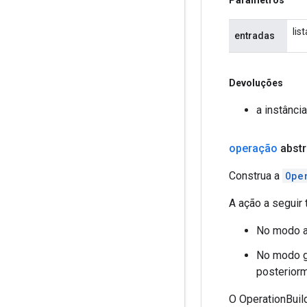
lis
entradas
Devoluções
a instânci
operação
abstr
Construa a
Ope
A ação a seguir
No modo an
No modo gr
posterior
O OperationBuild