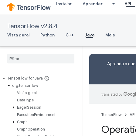
Instalar
Aprender
API
TensorFlow v2.8.4
Vista geral
Python
C++
Java
Mais
Aprenda o que
Tensor
Flow for Java
org
.
tensorflow
Visão geral
Data
Type
Eager
Session
Execution
Environment
TensorFlow
API
Graph
Operat
Graph
Operation