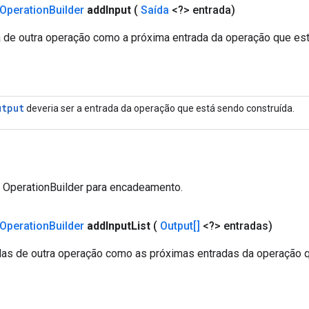
Operation
Builder
add
Input
(
Saída
<?> entrada)
a de outra operação como a próxima entrada da operação que est
utput
deveria ser a entrada da operação que está sendo construída.
a OperationBuilder para encadeamento.
Operation
Builder
add
Input
List
(
Output[]
<?> entradas)
das de outra operação como as próximas entradas da operação 