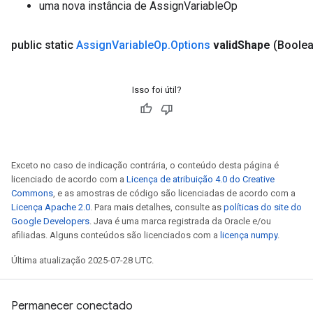
uma nova instância de AssignVariableOp
eHandleOp
public static
Assign
Variable
Op
.
Options
valid
Shape
(Boolea
ureSplit
Isso foi útil?
Exceto no caso de indicação contrária, o conteúdo desta página é
licenciado de acordo com a
Licença de atribuição 4.0 do Creative
Commons
, e as amostras de código são licenciadas de acordo com a
Licença Apache 2.0
. Para mais detalhes, consulte as
políticas do site do
Google Developers
. Java é uma marca registrada da Oracle e/ou
afiliadas. Alguns conteúdos são licenciados com a
licença numpy
.
Última atualização 2025-07-28 UTC.
Permanecer conectado