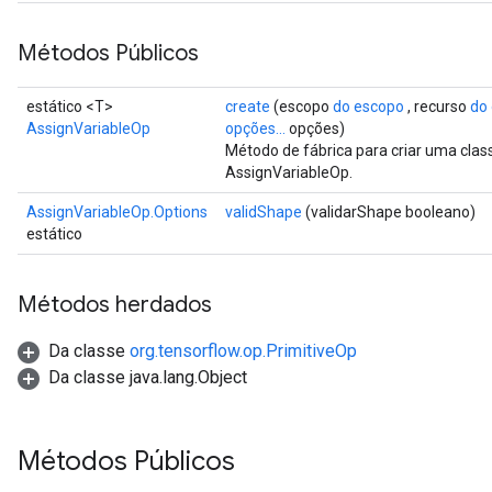
Métodos Públicos
estático <T>
create
(escopo
do escopo
, recurso
do
AssignVariableOp
opções...
opções)
Método de fábrica para criar uma cla
AssignVariableOp.
AssignVariableOp.Options
validShape
(validarShape booleano)
estático
Métodos herdados
Da classe
org.tensorflow.op.PrimitiveOp
Da classe java.lang.Object
t
Métodos Públicos