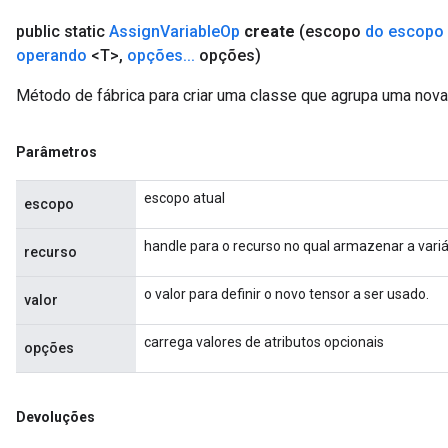
public static
Assign
Variable
Op
create
(escopo
do escopo
source
operando
<T>
,
opções
.
.
.
opções)
Método de fábrica para criar uma classe que agrupa uma nov
leOp
Parâmetros
escopo atual
escopo
handle para o recurso no qual armazenar a variá
recurso
o valor para definir o novo tensor a ser usado.
valor
carrega valores de atributos opcionais
opções
Devoluções
Flush