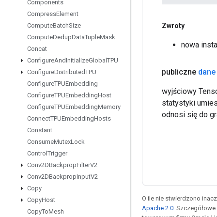
Components
Compress
Element
Zwroty
Compute
Batch
Size
Compute
Dedup
Data
Tuple
Mask
nowa inst
Concat
Configure
And
Initialize
Global
TPU
publiczne
dane
Configure
Distributed
TPU
Configure
TPUEmbedding
wyjściowy Tenso
Configure
TPUEmbedding
Host
statystyki umi
Configure
TPUEmbedding
Memory
odnosi się do gr
Connect
TPUEmbedding
Hosts
Constant
Consume
Mutex
Lock
Control
Trigger
Conv2DBackprop
Filter
V2
Conv2DBackprop
Input
V2
Copy
O ile nie stwierdzono inacze
Copy
Host
Apache 2.0
. Szczegółowe 
Copy
To
Mesh