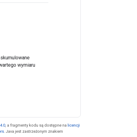
cy skumulowane
zwartego wymiaru
4.0
, a fragmenty kodu są dostępne na
licencji
ers
. Java jest zastrzeżonym znakiem