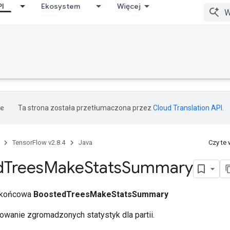
PI
Ekosystem
Więcej
Ta strona została przetłumaczona przez
Cloud Translation API
.
TensorFlow v2.8.4
Java
Czy te
d
Trees
Make
Stats
Summary
a końcowa
BoostedTreesMakeStatsSummary
anie zgromadzonych statystyk dla partii.