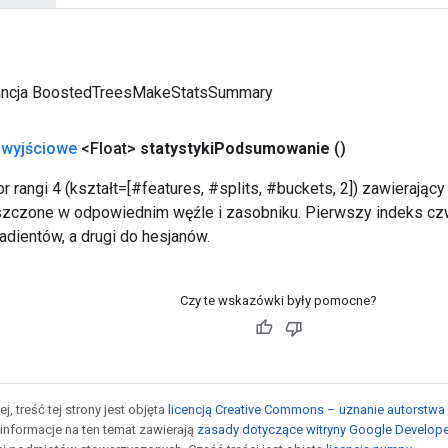
ancja BoostedTreesMakeStatsSummary
 wyjściowe
<Float>
statystyki
Podsumowanie
()
r rangi 4 (kształt=[#features, #splits, #buckets, 2]) zawierają
eszczone w odpowiednim węźle i zasobniku. Pierwszy indeks c
adientów, a drugi do hesjanów.
Czy te wskazówki były pomocne?
j, treść tej strony jest objęta
licencją Creative Commons – uznanie autorstwa 
informacje na ten temat zawierają
zasady dotyczące witryny Google Develop