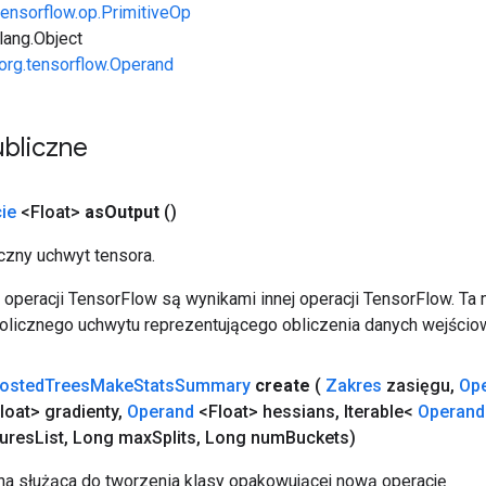
tensorflow.op.PrimitiveOp
.lang.Object
org.tensorflow.Operand
bliczne
ie
<Float>
as
Output
()
zny uchwyt tensora.
operacji TensorFlow są wynikami innej operacji TensorFlow. Ta
licznego uchwytu reprezentującego obliczenia danych wejścio
osted
Trees
Make
Stats
Summary
create
(
Zakres
zasięgu
,
Op
loat> gradienty
,
Operand
<Float> hessians
,
Iterable<
Operand
ures
List
,
Long max
Splits
,
Long num
Buckets)
a służąca do tworzenia klasy opakowującej nową operację