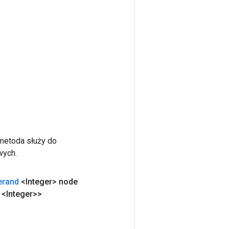
 metoda służy do
wych.
erand
<Integer> node
<Integer>>