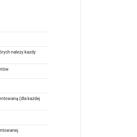
tórych należy każdy
ntów.
mentowaną (dla każdej
entowanej.