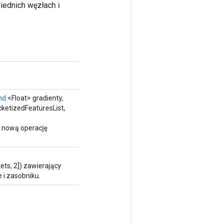
iednich węzłach i
nd
<Float> gradienty,
ketizedFeaturesList,
 nową operację
ets, 2]) zawierający
i zasobniku.