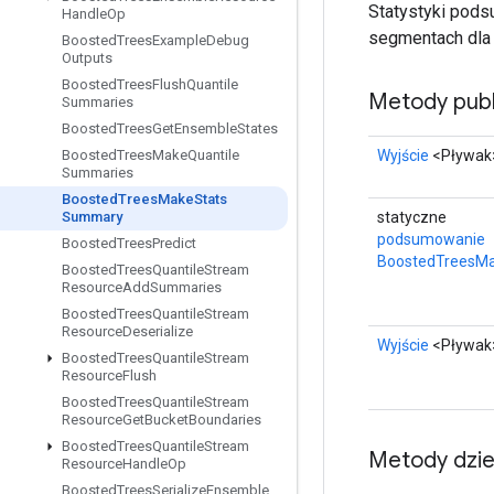
Statystyki pods
Handle
Op
segmentach dla 
Boosted
Trees
Example
Debug
Outputs
Boosted
Trees
Flush
Quantile
Metody publ
Summaries
Boosted
Trees
Get
Ensemble
States
Wyjście
<Pływak
Boosted
Trees
Make
Quantile
Summaries
Boosted
Trees
Make
Stats
statyczne
Summary
podsumowanie
Boosted
Trees
Predict
BoostedTreesMa
Boosted
Trees
Quantile
Stream
Resource
Add
Summaries
Boosted
Trees
Quantile
Stream
Resource
Deserialize
Wyjście
<Pływak
Boosted
Trees
Quantile
Stream
Resource
Flush
Boosted
Trees
Quantile
Stream
Resource
Get
Bucket
Boundaries
Boosted
Trees
Quantile
Stream
Metody dzi
Resource
Handle
Op
Boosted
Trees
Serialize
Ensemble