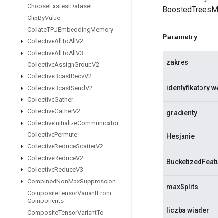
Choose
Fastest
Dataset
BoostedTreesM
Clip
By
Value
Collate
TPUEmbedding
Memory
Parametry
Collective
All
To
All
V2
Collective
All
To
All
V3
zakres
Collective
Assign
Group
V2
Collective
Bcast
Recv
V2
identyfikatory 
Collective
Bcast
Send
V2
Collective
Gather
Collective
Gather
V2
gradienty
Collective
Initialize
Communicator
Collective
Permute
Hesjanie
Collective
Reduce
Scatter
V2
Collective
Reduce
V2
BucketizedFeatu
Collective
Reduce
V3
Combined
Non
Max
Suppression
maxSplits
Composite
Tensor
Variant
From
Components
liczba wiader
Composite
Tensor
Variant
To