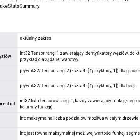
akeStatsSummary.
aktualny zakres
int32 Tensor rangi 1 zawierający identyfikatory węzłów, do k
węzłów
przykład dla żądanej warstwy.
pływak32; Tensor rangi 2 (kształt=[#przykłady, 1]) dla gradie
pływak32; Tensor rangi 2 (kształt=[#przykłady, 1]) dla hesji.
int32 lista tensorów rangi 1, każdy zawierający funkcję seg
resList
kolumny funkcji).
int; maksymalna liczba podziałów możliwa w całym drzewie.
int; jest równa maksymalnej możliwej wartości funkcji segm