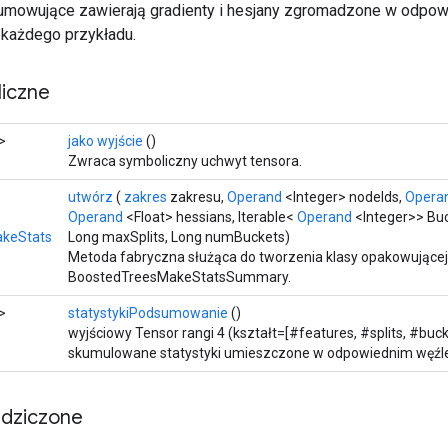
umowujące zawierają gradienty i hesjany zgromadzone w odpow
każdego przykładu.
iczne
>
jako wyjście
()
Zwraca symboliczny uchwyt tensora.
utwórz
(
zakres
zakresu,
Operand
<Integer> nodeIds,
Opera
Operand
<Float> hessians, Iterable<
Operand
<Integer>> Buc
keStats
Long maxSplits, Long numBuckets)
Metoda fabryczna służąca do tworzenia klasy opakowującej
BoostedTreesMakeStatsSummary.
>
statystykiPodsumowanie
()
wyjściowy Tensor rangi 4 (kształt=[#features, #splits, #buck
skumulowane statystyki umieszczone w odpowiednim węźle 
edziczone