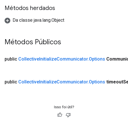
Métodos herdados
Da classe java.lang.Object
Métodos Públicos
public
Collective
Initialize
Communicator
.
Options
Communic
public
Collective
Initialize
Communicator
.
Options
timeout
S
Isso foi útil?