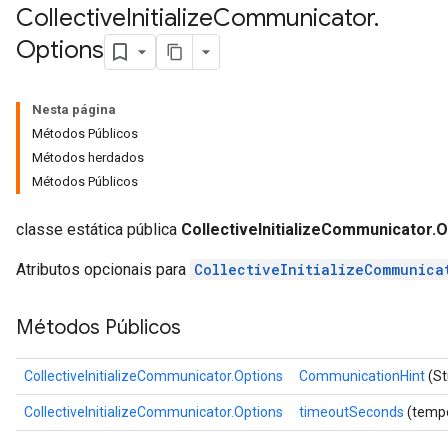
Collective
Initialize
Communicator
.
Options
Nesta página
Métodos Públicos
Métodos herdados
Métodos Públicos
classe estática pública
CollectiveInitializeCommunicator.O
Atributos opcionais para
CollectiveInitializeCommunica
Métodos Públicos
CollectiveInitializeCommunicator.Options
CommunicationHint
(St
CollectiveInitializeCommunicator.Options
timeoutSeconds
(tempo