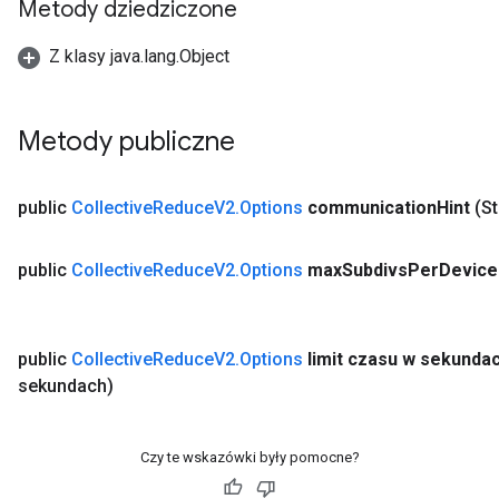
Metody dziedziczone
Z klasy java.lang.Object
Metody publiczne
public
Collective
Reduce
V2
.
Options
communication
Hint
(S
public
Collective
Reduce
V2
.
Options
max
Subdivs
Per
Device
public
Collective
Reduce
V2
.
Options
limit czasu w sekunda
sekundach)
Czy te wskazówki były pomocne?