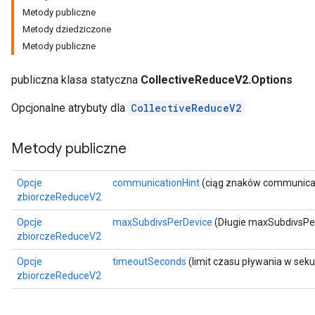
Metody publiczne
Metody dziedziczone
Metody publiczne
publiczna klasa statyczna
CollectiveReduceV2.Options
Opcjonalne atrybuty dla
CollectiveReduceV2
Metody publiczne
Opcje
communicationHint
(ciąg znaków communicat
zbiorczeReduceV2
Opcje
maxSubdivsPerDevice
(Długie maxSubdivsPe
zbiorczeReduceV2
Opcje
timeoutSeconds
(limit czasu pływania w sek
zbiorczeReduceV2