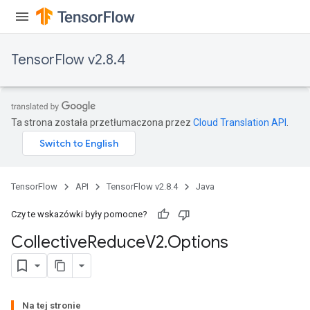
TensorFlow v2.8.4
Ta strona została przetłumaczona przez
Cloud Translation API
.
TensorFlow
API
TensorFlow v2.8.4
Java
Czy te wskazówki były pomocne?
Collective
Reduce
V2
.
Options
Na tej stronie