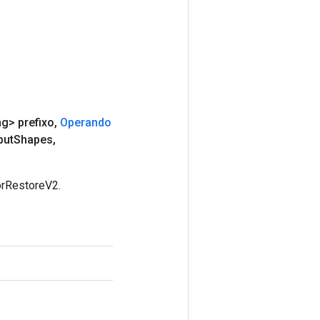
ng> prefixo
,
Operando
put
Shapes
,
orRestoreV2.