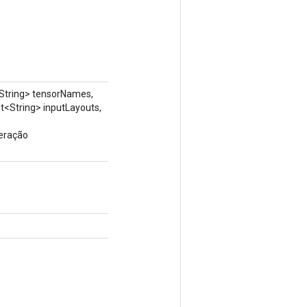
String> tensorNames,
t<String> inputLayouts,
peração