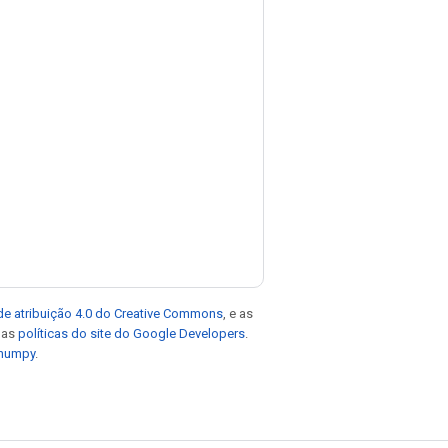
de atribuição 4.0 do Creative Commons
, e as
e as
políticas do site do Google Developers
.
 numpy
.