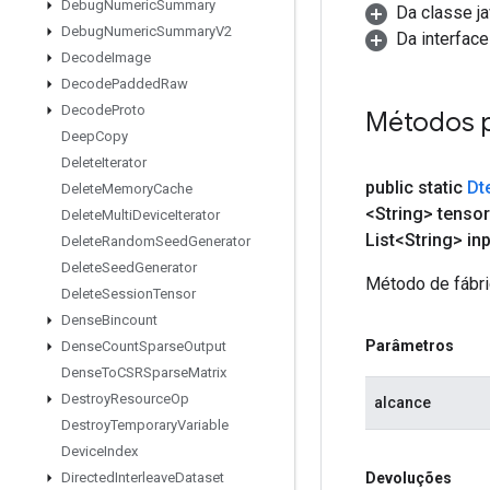
Debug
Numeric
Summary
Da classe ja
Debug
Numeric
Summary
V2
Da interface 
Decode
Image
Decode
Padded
Raw
Decode
Proto
Métodos 
Deep
Copy
Delete
Iterator
public static
Dt
Delete
Memory
Cache
<String> tensor
Delete
Multi
Device
Iterator
List<String> in
Delete
Random
Seed
Generator
Delete
Seed
Generator
Método de fábri
Delete
Session
Tensor
Dense
Bincount
Parâmetros
Dense
Count
Sparse
Output
Dense
To
CSRSparse
Matrix
Destroy
Resource
Op
alcance
Destroy
Temporary
Variable
Device
Index
Devoluções
Directed
Interleave
Dataset