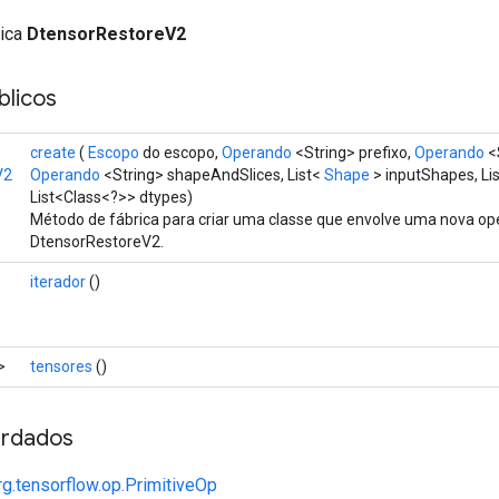
lica
DtensorRestoreV2
licos
create
(
Escopo
do escopo,
Operando
<String> prefixo,
Operando
<
V2
Operando
<String> shapeAndSlices, List<
Shape
> inputShapes, Lis
List<Class<?>> dtypes)
Método de fábrica para criar uma classe que envolve uma nova o
DtensorRestoreV2.
iterador
()
>
tensores
()
rdados
rg.tensorflow.op.PrimitiveOp