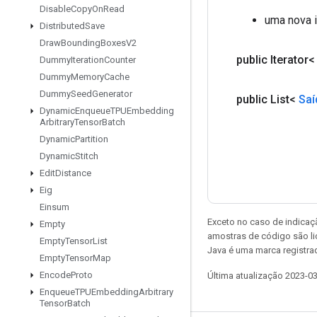
Disable
Copy
On
Read
uma nova 
Distributed
Save
Draw
Bounding
Boxes
V2
public Iterator
Dummy
Iteration
Counter
Dummy
Memory
Cache
Dummy
Seed
Generator
public List<
Saí
Dynamic
Enqueue
TPUEmbedding
Arbitrary
Tensor
Batch
Dynamic
Partition
Dynamic
Stitch
Edit
Distance
Eig
Einsum
Exceto no caso de indicaç
Empty
amostras de código são l
Empty
Tensor
List
Java é uma marca registra
Empty
Tensor
Map
Encode
Proto
Última atualização 2023-0
Enqueue
TPUEmbedding
Arbitrary
Tensor
Batch