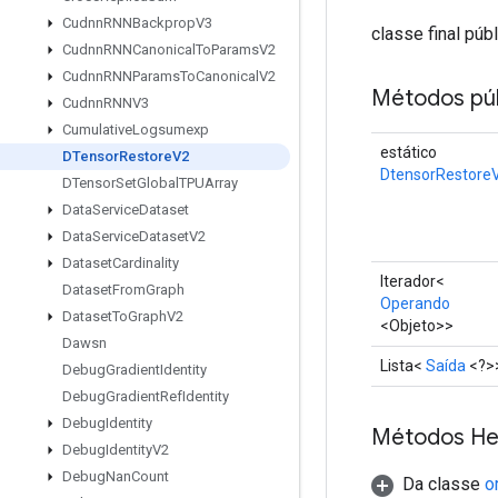
Cudnn
RNNBackprop
V3
classe final púb
Cudnn
RNNCanonical
To
Params
V2
Cudnn
RNNParams
To
Canonical
V2
Métodos púb
Cudnn
RNNV3
Cumulative
Logsumexp
estático
DTensor
Restore
V2
DtensorRestore
DTensor
Set
Global
TPUArray
Data
Service
Dataset
Data
Service
Dataset
V2
Dataset
Cardinality
Iterador<
Dataset
From
Graph
Operando
Dataset
To
Graph
V2
<Objeto>>
Dawsn
Lista<
Saída
<?>
Debug
Gradient
Identity
Debug
Gradient
Ref
Identity
Debug
Identity
Métodos He
Debug
Identity
V2
Debug
Nan
Count
Da classe
o