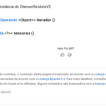
instância do DtensorRestoreV2
<
Operando
<Object>>
iterador
()
da
<?>>
tensores
()
Isso foi útil?
ão contrária, o conteúdo desta página é licenciado de acordo com a
Licença 
icenciadas de acordo com a
Licença Apache 2.0
. Para mais detalhes, consult
da da Oracle e/ou afiliadas. Alguns conteúdos são licenciados com a
licença
3-30 UTC.