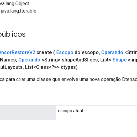
va.lang.Object
java.lang.Iterable
públicos
ensor
Restore
V2
create
(
Escopo
do escopo
,
Operando
<Stri
Names
,
Operando
<String> shape
And
Slices
,
List<
Shape
> in
put
Layouts
,
List<Class<?>> dtypes)
ca para criar uma classe que envolve uma nova operação Dtens
escopo atual