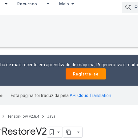
Recursos
Mais
 há de mais recente em aprendizado de máquina, IA generativa e mui
Registre-se
Esta página foi traduzida pela
API Cloud Translation
.
TensorFlow v2.8.4
Java
r
Restore
V2