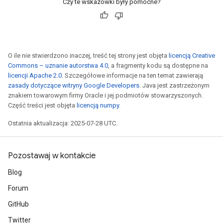
Czy te wskazówki były pomocne?
O ile nie stwierdzono inaczej, treść tej strony jest objęta
licencją Creative
Commons – uznanie autorstwa 4.0
, a fragmenty kodu są dostępne na
licencji Apache 2.0
. Szczegółowe informacje na ten temat zawierają
zasady dotyczące witryny Google Developers
. Java jest zastrzeżonym
znakiem towarowym firmy Oracle i jej podmiotów stowarzyszonych.
Część treści jest objęta
licencją numpy
.
Ostatnia aktualizacja: 2025-07-28 UTC.
Pozostawaj w kontakcie
Blog
Forum
GitHub
Twitter