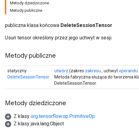
Metody dziedziczone
Metody publiczne
publiczna klasa końcowa
DeleteSessionTensor
Usuń tensor określony przez jego uchwyt w sesji.
Metody publiczne
statyczny
utwórz
(zakres
zakresu
, uchwyt
operandu
DeleteSessionTensor
Metoda fabryczna służąca do tworzenia kl
DeleteSessionTensor.
Metody dziedziczone
ryTensorBatch
Z klasy
org.tensorflow.op.PrimitiveOp
Z klasy java.lang.Object