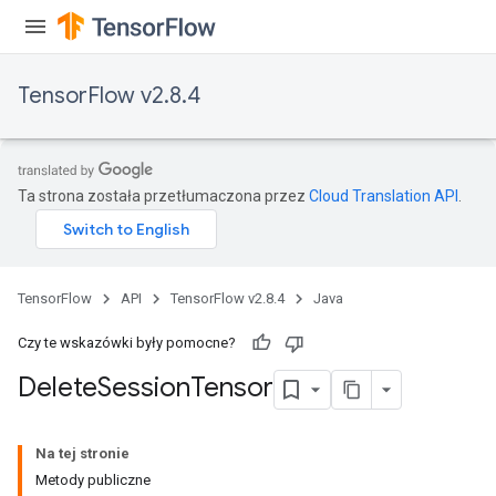
TensorFlow v2.8.4
Ta strona została przetłumaczona przez
Cloud Translation API
.
TensorFlow
API
TensorFlow v2.8.4
Java
Czy te wskazówki były pomocne?
Delete
Session
Tensor
Na tej stronie
Metody publiczne