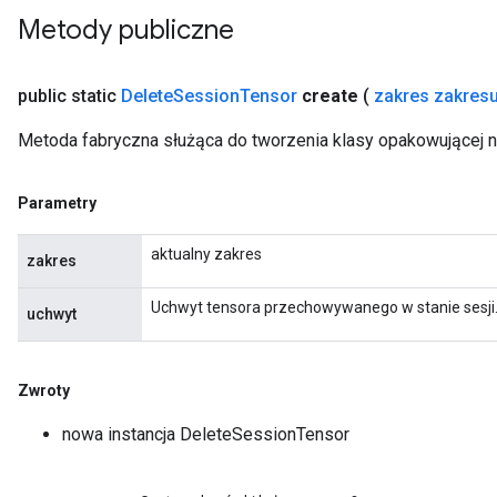
Metody publiczne
public static
Delete
Session
Tensor
create
(
zakres zakres
Metoda fabryczna służąca do tworzenia klasy opakowującej 
rBatch
Parametry
Batch
aktualny zakres
zakres
atch
Uchwyt tensora przechowywanego w stanie sesji
uchwyt
Zwroty
nowa instancja DeleteSessionTensor