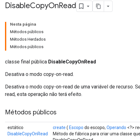
Disable
Copy
On
Read
Nesta página
Métodos públicos
Métodos Herdados
ryTensorBatch
Métodos públicos
classe final pública
DisableCopyOnRead
Desativa o modo copy-on-read.
Desativa o modo copy-on-read de uma variável de recurso. Se
read, esta operação não terá efeito.
Métodos públicos
rBatch
estático
create
(
Escopo
do escopo,
Operando
<?> re
DisableCopyOnRead
Método de fábrica para criar uma classe q