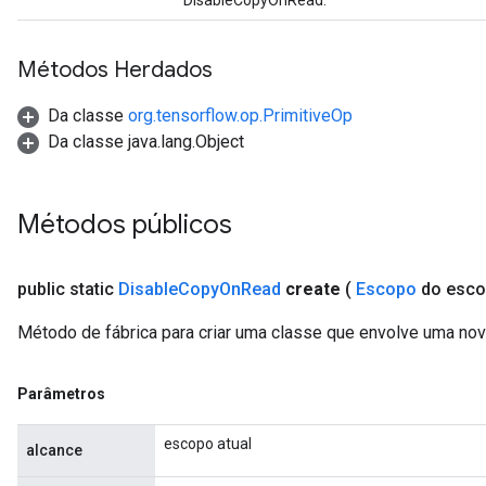
DisableCopyOnRead.
Batch
atch
Métodos Herdados
Da classe
org.tensorflow.op.PrimitiveOp
Da classe java.lang.Object
Métodos públicos
public static
Disable
Copy
On
Read
create
(
Escopo
do esc
Método de fábrica para criar uma classe que envolve uma n
Parâmetros
escopo atual
alcance