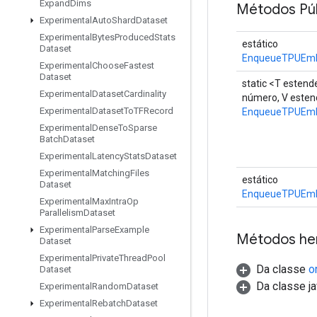
Expand
Dims
Métodos Púb
Experimental
Auto
Shard
Dataset
Experimental
Bytes
Produced
Stats
estático
Dataset
EnqueueTPUEmb
Experimental
Choose
Fastest
Dataset
static <T estend
Experimental
Dataset
Cardinality
número, V este
Experimental
Dataset
To
TFRecord
EnqueueTPUEmb
Experimental
Dense
To
Sparse
Batch
Dataset
Experimental
Latency
Stats
Dataset
Experimental
Matching
Files
estático
Dataset
EnqueueTPUEmb
Experimental
Max
Intra
Op
Parallelism
Dataset
Experimental
Parse
Example
Métodos he
Dataset
Experimental
Private
Thread
Pool
Da classe
o
Dataset
Da classe ja
Experimental
Random
Dataset
Experimental
Rebatch
Dataset