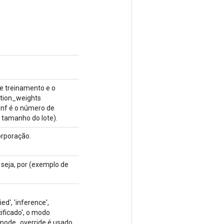
de treinamento e o
ation_weights
e nf é o número de
, tamanho do lote).
orporação.
 seja, por (exemplo de
d', 'inference',
ificado', o modo
 mode_override é usado.