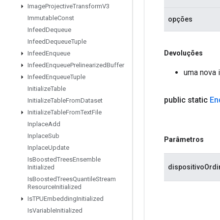
Image
Projective
Transform
V3
Immutable
Const
opções
Infeed
Dequeue
Infeed
Dequeue
Tuple
Devoluções
Infeed
Enqueue
Infeed
Enqueue
Prelinearized
Buffer
uma nova 
Infeed
Enqueue
Tuple
Initialize
Table
public static
En
Initialize
Table
From
Dataset
Initialize
Table
From
Text
File
Inplace
Add
Inplace
Sub
Parâmetros
Inplace
Update
Is
Boosted
Trees
Ensemble
dispositivoOrdi
Initialized
Is
Boosted
Trees
Quantile
Stream
Resource
Initialized
Is
TPUEmbedding
Initialized
Is
Variable
Initialized