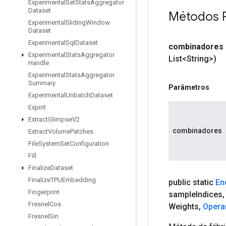
Experimental
Set
Stats
Aggregator
Dataset
Métodos 
Experimental
Sliding
Window
Dataset
Experimental
Sql
Dataset
combinadores
Experimental
Stats
Aggregator
List<String>)
Handle
Experimental
Stats
Aggregator
Summary
Parâmetros
Experimental
Unbatch
Dataset
Expint
Extract
Glimpse
V2
combinadores
Extract
Volume
Patches
File
System
Set
Configuration
Fill
Finalize
Dataset
Finalize
TPUEmbedding
public static
En
Fingerprint
sample
Indices
,
Fresnel
Cos
Weights
,
Opera
Fresnel
Sin