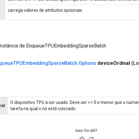
carrega valores de atributos opcionais
instância de EnqueueTPUEmbeddingSparseBatch
queue
TPUEmbedding
Sparse
Batch
.
Options
device
Ordinal
(Lo
O dispositivo TPU a ser usado. Deve ser >= 0 e menor que o núme
nal
tarefa na qual o nó está colocado.
Isso foi útil?