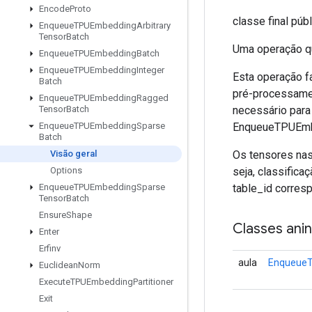
Encode
Proto
classe final púb
Enqueue
TPUEmbedding
Arbitrary
Tensor
Batch
Uma operação qu
Enqueue
TPUEmbedding
Batch
Enqueue
TPUEmbedding
Integer
Esta operação f
Batch
pré-processame
Enqueue
TPUEmbedding
Ragged
necessário para
Tensor
Batch
EnqueueTPUEmbe
Enqueue
TPUEmbedding
Sparse
Batch
Os tensores nas
Visão geral
seja, classifica
Options
table_id corres
Enqueue
TPUEmbedding
Sparse
Tensor
Batch
Ensure
Shape
Classes ani
Enter
Erfinv
aula
EnqueueT
Euclidean
Norm
Execute
TPUEmbedding
Partitioner
Exit