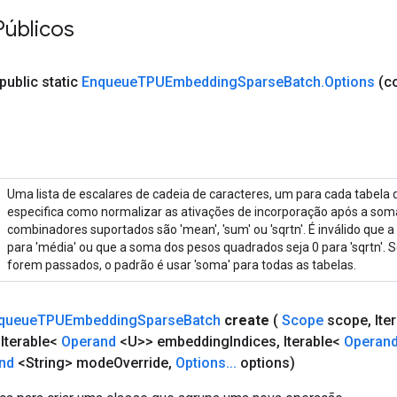
Públicos
public static
Enqueue
TPUEmbedding
Sparse
Batch
.
Options
(c
Uma lista de escalares de cadeia de caracteres, um para cada tabela
especifica como normalizar as ativações de incorporação após a so
combinadores suportados são 'mean', 'sum' ou 'sqrtn'. É inválido que 
para 'média' ou que a soma dos pesos quadrados seja 0 para 'sqrtn'.
forem passados, o padrão é usar 'soma' para todas as tabelas.
queue
TPUEmbedding
Sparse
Batch
create
(
Scope
scope
,
Ite
Iterable<
Operand
<U>> embedding
Indices
,
Iterable<
Operan
nd
<String> mode
Override
,
Options
.
.
.
options)