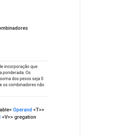
ombinadores
 de incorporação que
ma ponderada. Os
a soma dos pesos seja 0
 Se os combinadores não
rable<
Operand
<T>>
d
<V>> gregation