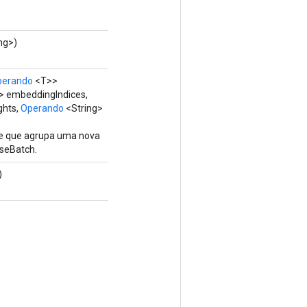
ng>)
perando
<T>>
 embeddingIndices,
ghts,
Operando
<String>
se que agrupa uma nova
seBatch.
)