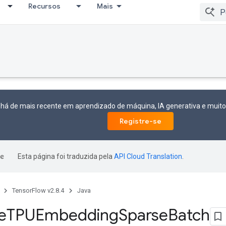
Recursos
Mais
 há de mais recente em aprendizado de máquina, IA generativa e mui
Registre-se
Esta página foi traduzida pela
API Cloud Translation
.
TensorFlow v2.8.4
Java
e
TPUEmbedding
Sparse
Batch