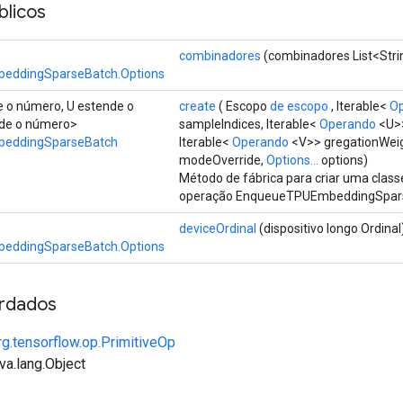
licos
combinadores
(combinadores List<Stri
eddingSparseBatch.Options
e o número, U estende o
create
( Escopo
de escopo
, Iterable<
O
nde o número>
sampleIndices, Iterable<
Operando
<U>>
eddingSparseBatch
Iterable<
Operando
<V>> gregationWei
modeOverride,
Options...
options)
Método de fábrica para criar uma clas
operação EnqueueTPUEmbeddingSpar
deviceOrdinal
(dispositivo longo Ordinal
eddingSparseBatch.Options
rdados
rg.tensorflow.op.PrimitiveOp
va.lang.Object