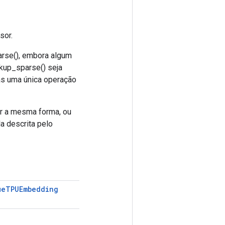
sor.
arse(), embora algum
up_sparse() seja
as uma única operação
er a mesma forma, ou
a descrita pelo
ue
TPUEmbedding