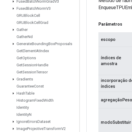
Método de fábri
Fused
Batch
Norm
Grad
V3
EnqueueTPUEmb
Fused
Batch
Norm
V3
GRUBlock
Cell
GRUBlock
Cell
Grad
Parâmetros
Gather
Gather
Nd
escopo
Generate
Bounding
Box
Proposals
Get
Element
At
Index
índices de
Get
Options
amostra
Get
Session
Handle
Get
Session
Tensor
Gradients
incorporação d
índices
Guarantee
Const
Hash
Table
agregaçãoPes
Histogram
Fixed
Width
Identity
Identity
N
Ignore
Errors
Dataset
modoSubstituir
Image
Projective
Transform
V2