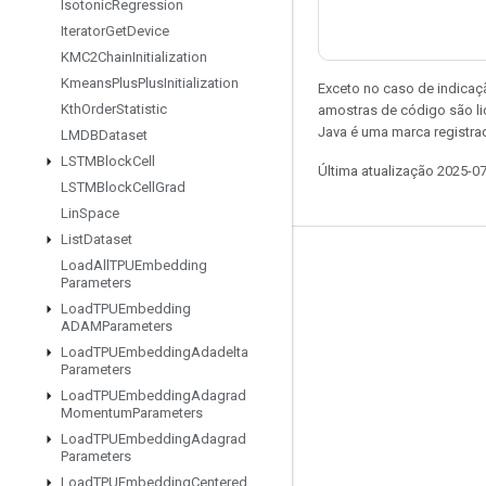
Isotonic
Regression
Iterator
Get
Device
KMC2Chain
Initialization
Kmeans
Plus
Plus
Initialization
Exceto no caso de indicaç
Kth
Order
Statistic
amostras de código são l
Java é uma marca registra
LMDBDataset
LSTMBlock
Cell
Última atualização 2025-0
LSTMBlock
Cell
Grad
Lin
Space
List
Dataset
Permanecer conectado
Load
All
TPUEmbedding
Parameters
Blog
Load
TPUEmbedding
ADAMParameters
Fórum
Load
TPUEmbedding
Adadelta
Parameters
GitHub
Load
TPUEmbedding
Adagrad
Twitter
Momentum
Parameters
Load
TPUEmbedding
Adagrad
YouTube
Parameters
Load
TPUEmbedding
Centered