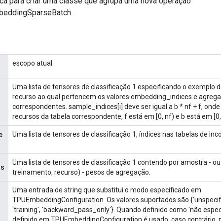
ca para criar uma classe que agrupa uma nova operação
eddingSparseBatch.
escopo atual
Uma lista de tensores de classificação 1 especificando o exemplo 
recurso ao qual pertencem os valores embedding_indices e agreg
correspondentes. sample_indices[i] deve ser igual a b * nf + f, ond
recursos da tabela correspondente, f está em [0, nf) e b está em [0
Uma lista de tensores de classificação 1, índices nas tabelas de inc
e
Uma lista de tensores de classificação 1 contendo por amostra - ou
os
treinamento, recurso) - pesos de agregação.
Uma entrada de string que substitui o modo especificado em
TPUEmbeddingConfiguration. Os valores suportados são {'unspecifie
'training', 'backward_pass_only'}. Quando definido como 'não espec
definido em TPUEmbeddingConfiguration é usado, caso contrário,