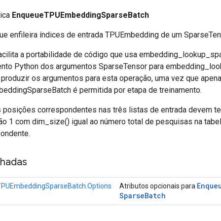
lica
EnqueueTPUEmbeddingSparseBatch
e enfileira índices de entrada TPUEmbedding de um SparseTen
acilita a portabilidade de código que usa embedding_lookup_sp
nto Python dos argumentos SparseTensor para embedding_look
 produzir os argumentos para esta operação, uma vez que apen
ddingSparseBatch é permitida por etapa de treinamento.
 posições correspondentes nas três listas de entrada devem t
ção 1 com dim_size() igual ao número total de pesquisas na tabel
pondente.
nhadas
Enque
PUEmbeddingSparseBatch.Options
Atributos opcionais para
Sparse
Batch