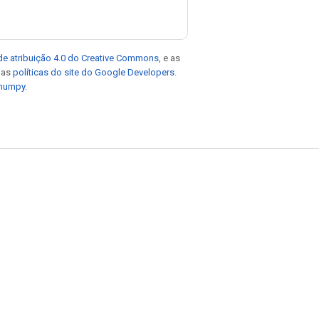
de atribuição 4.0 do Creative Commons
, e as
e as
políticas do site do Google Developers
.
 numpy
.