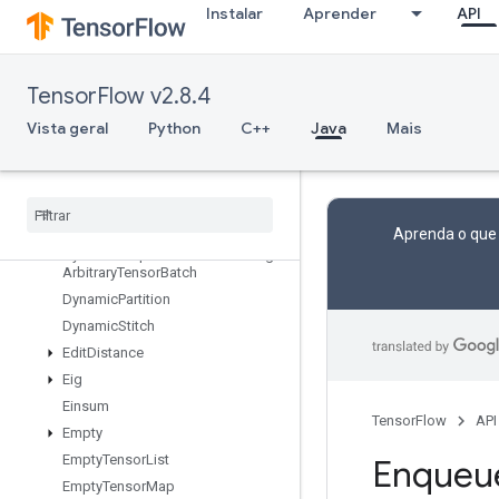
Instalar
Aprender
API
DestroyTemporaryVariable
DeviceIndex
DirectedInterleaveDataset
TensorFlow v2.8.4
DisableCopyOnRead
DistributedSave
Vista geral
Python
C++
Java
Mais
DrawBoundingBoxesV2
Dummy
Iteration
Counter
Dummy
Memory
Cache
Dummy
Seed
Generator
Aprenda o que
Dynamic
Enqueue
TPUEmbedding
Arbitrary
Tensor
Batch
Dynamic
Partition
Dynamic
Stitch
Edit
Distance
Eig
Einsum
TensorFlow
API
Empty
Empty
Tensor
List
Enqueu
Empty
Tensor
Map