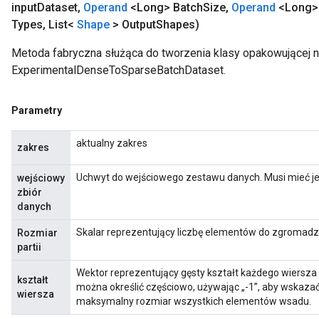
input
Dataset
,
Operand
<Long> Batch
Size
,
Operand
<Long>
Types
,
List<
Shape
> Output
Shapes)
Metoda fabryczna służąca do tworzenia klasy opakowującej 
ExperimentalDenseToSparseBatchDataset.
Parametry
aktualny zakres
zakres
Uchwyt do wejściowego zestawu danych. Musi mieć j
wejściowy
zbiór
danych
Skalar reprezentujący liczbę elementów do zgromadze
Rozmiar
partii
Wektor reprezentujący gęsty kształt każdego wiersz
kształt
można określić częściowo, używając „-1”, aby wskaz
wiersza
maksymalny rozmiar wszystkich elementów wsadu.