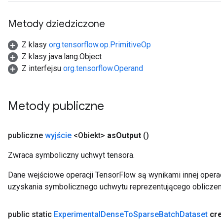
Metody dziedziczone
Z klasy
org.tensorflow.op.PrimitiveOp
Z klasy java.lang.Object
Z interfejsu
org.tensorflow.Operand
Metody publiczne
publiczne
wyjście
<Obiekt>
as
Output
()
Zwraca symboliczny uchwyt tensora.
Dane wejściowe operacji TensorFlow są wynikami innej operac
uzyskania symbolicznego uchwytu reprezentującego obliczen
public static
Experimental
Dense
To
Sparse
Batch
Dataset
cr