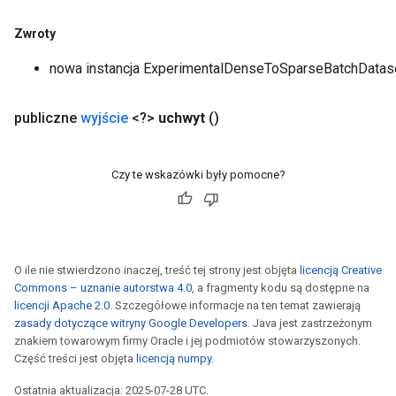
Zwroty
nowa instancja ExperimentalDenseToSparseBatchDatas
publiczne
wyjście
<?>
uchwyt
()
Czy te wskazówki były pomocne?
O ile nie stwierdzono inaczej, treść tej strony jest objęta
licencją Creative
Commons – uznanie autorstwa 4.0
, a fragmenty kodu są dostępne na
licencji Apache 2.0
. Szczegółowe informacje na ten temat zawierają
zasady dotyczące witryny Google Developers
. Java jest zastrzeżonym
znakiem towarowym firmy Oracle i jej podmiotów stowarzyszonych.
Część treści jest objęta
licencją numpy
.
Ostatnia aktualizacja: 2025-07-28 UTC.