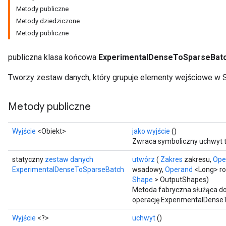
Metody publiczne
Metody dziedziczone
Metody publiczne
publiczna klasa końcowa
ExperimentalDenseToSparseBat
Tworzy zestaw danych, który grupuje elementy wejściowe w 
Metody publiczne
Wyjście
<Obiekt>
jako wyjście
()
Zwraca symboliczny uchwyt t
statyczny
zestaw danych
utwórz
(
Zakres
zakresu,
Ope
ExperimentalDenseToSparseBatch
wsadowy,
Operand
<Long> ro
Shape
> OutputShapes)
Metoda fabryczna służąca do
operację ExperimentalDense
Wyjście
<?>
uchwyt
()