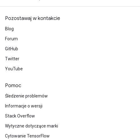
Pozostawaj w kontakcie
rs
Blog
mParameters
Forum
rs
GitHub
Parameters
Twitter
rParameters
YouTube
Parameters
ters
Pomoc
arameters
meters
Śledzenie problemów
rs
Informacje o wersji
tDescentParameters
Stack Overflow
Wytyczne dotyczące marki
Cytowanie TensorFlow