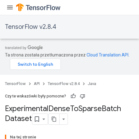
Batch
TensorFlow v2.8.4
atch
Ta strona została przetłumaczona przez
Cloud Translation API
.
TensorFlow
API
TensorFlow v2.8.4
Java
Czy te wskazówki były pomocne?
Experimental
Dense
To
Sparse
Batch
Dataset
Na tej stronie