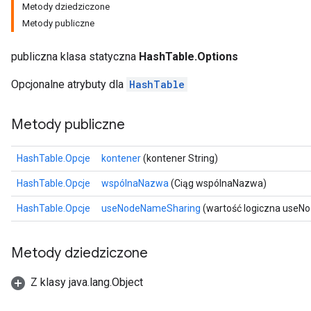
Metody dziedziczone
Metody publiczne
publiczna klasa statyczna
HashTable.Options
Opcjonalne atrybuty dla
HashTable
Metody publiczne
HashTable.Opcje
kontener
(kontener String)
HashTable.Opcje
wspólnaNazwa
(Ciąg wspólnaNazwa)
HashTable.Opcje
useNodeNameSharing
(wartość logiczna useN
Metody dziedziczone
Z klasy java.lang.Object