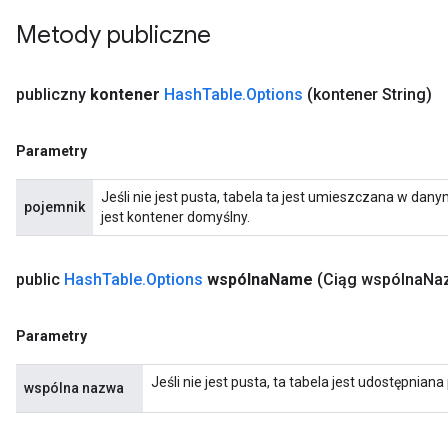
Metody publiczne
publiczny
kontener
Hash
Table
.
Options
(kontener String)
Parametry
Jeśli nie jest pusta, tabela ta jest umieszczana w d
pojemnik
jest kontener domyślny.
public
Hash
Table
.
Options
wspólna
Name
(Ciąg wspólna
Na
Parametry
Jeśli nie jest pusta, ta tabela jest udostępnia
wspólna nazwa
rs