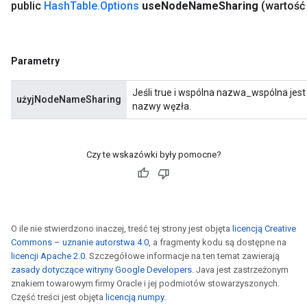
public
Hash
Table
.
Options
use
Node
Name
Sharing
(wartość
mParameters
rs
Parameters
Parametry
rParameters
Jeśli true i wspólna nazwa_wspólna jest 
Parameters
użyjNodeNameSharing
nazwy węzła.
ters
arameters
meters
Czy te wskazówki były pomocne?
rs
tDescentParameters
O ile nie stwierdzono inaczej, treść tej strony jest objęta
licencją Creative
Commons – uznanie autorstwa 4.0
, a fragmenty kodu są dostępne na
licencji Apache 2.0
. Szczegółowe informacje na ten temat zawierają
zasady dotyczące witryny Google Developers
. Java jest zastrzeżonym
znakiem towarowym firmy Oracle i jej podmiotów stowarzyszonych.
Część treści jest objęta
licencją numpy
.