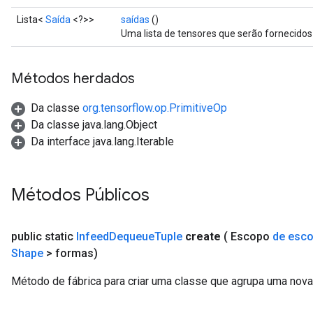
Lista<
Saída
<?>>
saídas
()
Uma lista de tensores que serão fornecid
Métodos herdados
Da classe
org.tensorflow.op.PrimitiveOp
Da classe java.lang.Object
Da interface java.lang.Iterable
rs
mParameters
rs
Métodos Públicos
Parameters
public static
Infeed
Dequeue
Tuple
create
( Escopo
de esc
rParameters
Shape
> formas)
Parameters
ters
Método de fábrica para criar uma classe que agrupa uma nov
arameters
meters