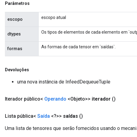
Parâmetros
rs
tDescentParameters
escopo atual
escopo
Os tipos de elementos de cada elemento em `outp
dtypes
As formas de cada tensor em `saídas`.
formas
Devoluções
uma nova instância de InfeedDequeueTuple
Iterador público<
Operando
<Objeto>>
iterador
()
Lista pública<
Saída
<?>>
saídas
()
Uma lista de tensores que serão fornecidos usando o mecan