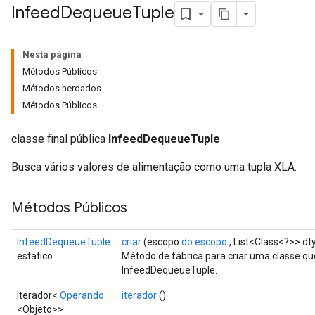
Infeed
Dequeue
Tuple
Nesta página
Métodos Públicos
Métodos herdados
Métodos Públicos
classe final pública
InfeedDequeueTuple
Busca vários valores de alimentação como uma tupla XLA.
Métodos Públicos
InfeedDequeueTuple
criar
(escopo
do escopo
, List<Class<?>> dt
estático
Método de fábrica para criar uma classe 
InfeedDequeueTuple.
Iterador<
Operando
iterador
()
<Objeto>>