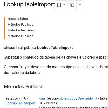
Lookup
Table
Import
Nesta página
Métodos Públicos
Métodos herdados
Métodos Públicos
classe final pública
LookupTableImport
Substitui o conteúdo da tabela pelas chaves e valores especi
O tensor `keys` deve ser do mesmo tipo que as chaves da tabe
dos valores da tabela.
Métodos Públicos
estático <T, U>
criar
(escopo
do escopo
,
Operando
<?> table
LookupTableImport
<U> valores)