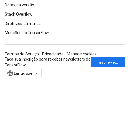
Notas da versão
Stack Overflow
Diretrizes da marca
Menções do TensorFlow
ize
Termos de Serviço
Privacidade
Manage cookies
Faça sua inscrição para receber newsletters do
Inscrever-se
TensorFlow
Requantize
ize
AndReluAndRequantize
u
uAndRequantize