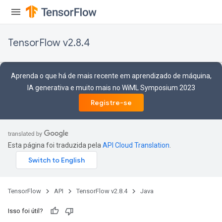
TensorFlow v2.8.4
rs
mParameters
Aprenda o que há de mais recente em aprendizado de máquina,
rs
IA generativa e muito mais no WiML Symposium 2023
Parameters
Registre-se
rParameters
Parameters
ters
Esta página foi traduzida pela
API Cloud Translation
.
arameters
meters
rs
tDescentParameters
TensorFlow
API
TensorFlow v2.8.4
Java
Isso foi útil?