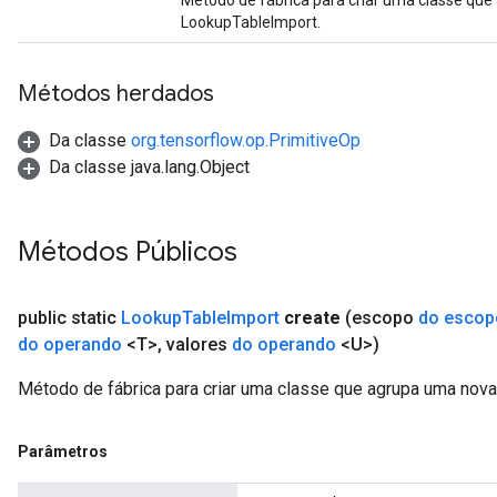
Método de fábrica para criar uma classe qu
LookupTableImport.
Métodos herdados
Da classe
org.tensorflow.op.PrimitiveOp
Da classe java.lang.Object
Métodos Públicos
public static
Lookup
Table
Import
create
(escopo
do escop
do operando
<T>
,
valores
do operando
<U>)
Método de fábrica para criar uma classe que agrupa uma nov
Parâmetros