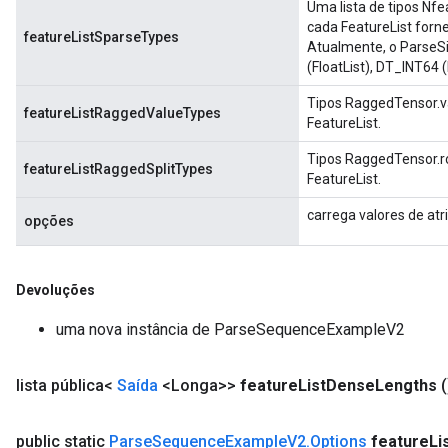
Uma lista de tipos Nfe
cada FeatureList forn
featureListSparseTypes
Atualmente, o Parse
(FloatList), DT_INT64 
Tipos RaggedTensor.va
featureListRaggedValueTypes
FeatureList.
Tipos RaggedTensor.ro
featureListRaggedSplitTypes
FeatureList.
carrega valores de atr
opções
Devoluções
uma nova instância de ParseSequenceExampleV2
lista pública<
Saída
<Longa>>
feature
List
Dense
Lengths
(
public static
Parse
Sequence
Example
V2
.
Options
feature
Li