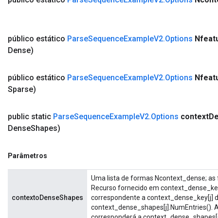
público estático
Parse
Sequence
Example
V2
.
Options
Nfeat
Dense)
público estático
Parse
Sequence
Example
V2
.
Options
Nfeat
Sparse)
public static
Parse
Sequence
Example
V2
.
Options
context
D
Dense
Shapes)
Parâmetros
Uma lista de formas Ncontext_dense; as
Recurso fornecido em context_dense_ke
contextoDenseShapes
correspondente a context_dense_key[j] d
context_dense_shapes[j].NumEntries(). 
corresponderá a context_dense_shapes[j