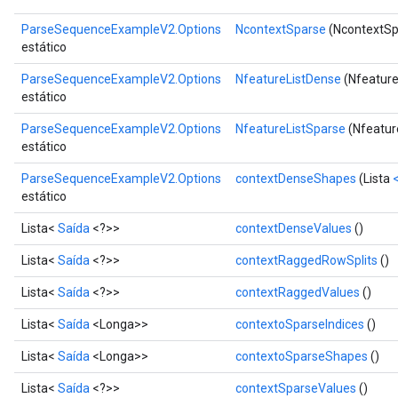
Requantize
ize
ParseSequenceExampleV2.Options
NcontextSparse
(NcontextSp
estático
AndReluAndRequantize
u
ParseSequenceExampleV2.Options
NfeatureListDense
(Nfeature
uAndRequantize
estático
ParseSequenceExampleV2.Options
NfeatureListSparse
(Nfeatur
estático
AndRelu
AndReluAndRequantize
ParseSequenceExampleV2.Options
contextDenseShapes
(Lista
estático
ize
Lista<
Saída
<?>>
contextDenseValues
()
Lista<
Saída
<?>>
contextRaggedRowSplits
()
Requantize
ize
Lista<
Saída
<?>>
contextRaggedValues
()
Lista<
Saída
<Longa>>
contextoSparseIndices
()
Lista<
Saída
<Longa>>
contextoSparseShapes
()
Lista<
Saída
<?>>
contextSparseValues
()