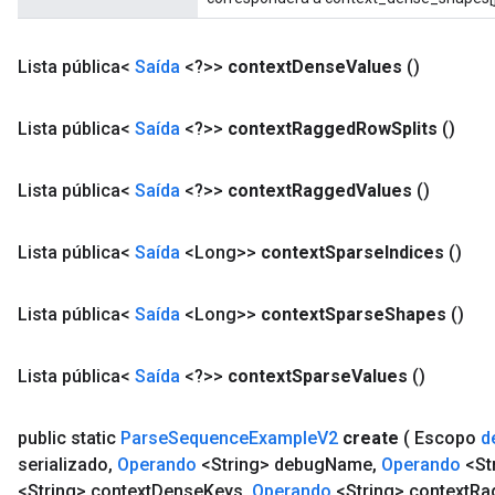
Lista pública<
Saída
<?>>
context
Dense
Values
()
Lista pública<
Saída
<?>>
context
Ragged
Row
Splits
()
Lista pública<
Saída
<?>>
context
Ragged
Values
​​()
m
Lista pública<
Saída
<Long>>
context
Sparse
Indices
()
Lista pública<
Saída
<Long>>
context
Sparse
Shapes
()
rs
eters
Lista pública<
Saída
<?>>
context
Sparse
Values
()
ntumParameters
ters
public static
Parse
Sequence
Example
V2
create
( Escopo
d
ropParameters
serializado
,
Operando
<String> debug
Name
,
Operando
<St
s
<String> context
Dense
Keys
,
Operando
<String> context
Ra