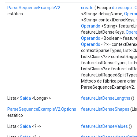
ParseSequenceExampleV2
create
( Escopo
do escopo
,
O
estático
<String> debugName,
Opera
<String> contextDenseKeys,
Operando
<String> featureL
featureListDenseKeys,
Oper
Operando
<Boolean> feature
Operando
<?>> contextDense
contextSparseTypes, List<C
List<Class<?>> contextRagge
featureListDenseTypes, List
List<Class<?>> featureListR
featureListRaggedSplitType
Método de fábrica para cria
ParseSequenceExampleV2.
Lista<
Saída
<Longa>>
featureListDenseLengths
()
ParseSequenceExampleV2.Options
featureListDenseShapes
(Li
estático
Lista<
Saída
<?>>
featureListDenseValues
()