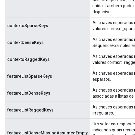
saída. Também pode s
disponível.
As chaves esperadas 
contextoSparseKeys
valores context_spars
As chaves esperadas 
contextDenseKeys
SequenceExamples est
As chaves esperadas 
contextoRaggedKeys
valores context_ragge
As chaves esperadas n
featureListSparseKeys
esparsos.
As chaves esperadas 
featureListDenseKeys
associadas a listas de
As chaves esperadas n
featureListRaggedKeys
irregulares.
Um vetor corresponde
indicando quais recur
featureListDenseMissingAssumedEmpty