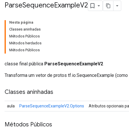
Parse
Sequence
Example
V2
Nesta página
Classes aninhadas
Métodos Públicos
Métodos herdados
Métodos Públicos
classe final pública
ParseSequenceExampleV2
Transforma um vetor de protos tf.io.SequenceExample (como 
Classes aninhadas
ize
aula
ParseSequenceExampleV2.Options
Atributos opcionais p
Métodos Públicos