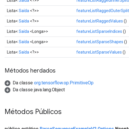
Lista<
Saída
<?>>
featureListRaggedInnerSplit
Lista<
Saída
<?>>
featureListRaggedOuterSpli
Lista<
Saída
<?>>
featureListRaggedValues
()
Lista<
Saída
<Longa>>
featureListSparseIndices
()
Lista<
Saída
<Longa>>
featureListSparseShapes
()
Lista<
Saída
<?>>
featureListSparseValues
()
Métodos herdados
Da classe
org.tensorflow.op.PrimitiveOp
Da classe java.lang.Object
Métodos Públicos
público estático
Parse
Sequence
Example
V2
.
Options
Ncont