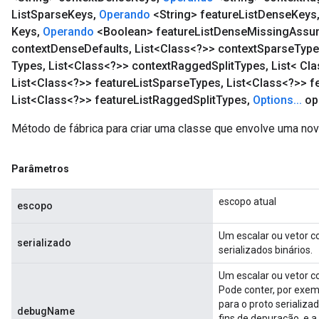
atorParameters
List
Sparse
Keys
,
Operando
<String> feature
List
Dense
Keys
ghtParameters
Keys
,
Operando
<Boolean> feature
List
Dense
Missing
Assu
meters
context
Dense
Defaults
,
List<Class<?>> context
Sparse
Typ
adParameters
Types
,
List<Class<?>> context
Ragged
Split
Types
,
List< Cla
rameters
List<Class<?>> feature
List
Sparse
Types
,
List<Class<?>> f
eters
List<Class<?>> feature
List
Ragged
Split
Types
,
Options
.
.
.
op
ientDescentParameters
Método de fábrica para criar uma classe que envolve uma 
Parâmetros
escopo atual
escopo
Um escalar ou vetor 
serializado
serializados binários.
Um escalar ou vetor c
Pode conter, por exem
para o proto serializa
debugName
fins de depuração, e a