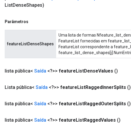
List
Dense
Shapes)
Parâmetros
Uma lista de formas Nfeature_list_de
FeatureList fornecidas em feature_lis
featureListDenseShapes
FeatureList correspondente a feature_l
feature_list_dense_shapes[j].NumEntri
lista pública<
Saída
<?>>
feature
List
Dense
Values
​​()
Lista pública<
Saída
<?>>
feature
List
Ragged
Inner
Splits
()
lista pública<
Saída
<?>>
feature
List
Ragged
Outer
Splits
()
lista pública<
Saída
<?>>
feature
List
Ragged
Values
​​()