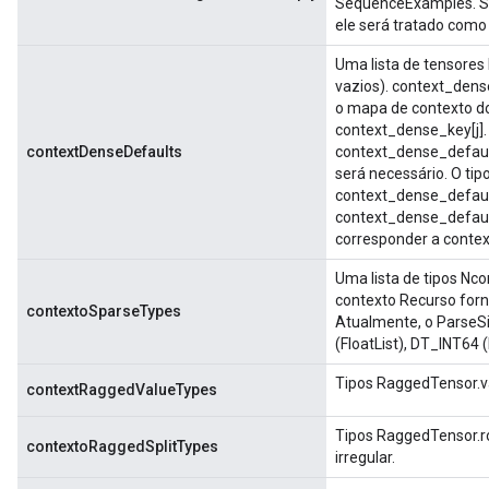
SequenceExamples. Se 
ele será tratado como 
Uma lista de tensore
vazios). context_dens
o mapa de contexto d
context_dense_key[j].
contextDenseDefaults
context_dense_default
será necessário. O tip
context_dense_defaul
context_dense_default
corresponder a conte
Uma lista de tipos Nc
contexto Recurso for
contextoSparseTypes
Atualmente, o Parse
(FloatList), DT_INT64 
Tipos RaggedTensor.va
contextRaggedValueTypes
Tipos RaggedTensor.ro
contextoRaggedSplitTypes
irregular.