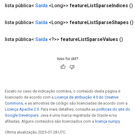
lista pública<
Saída
<Long>>
feature
List
Sparse
Indices
()
lista pública<
Saída
<Long>>
feature
List
Sparse
Shapes
()
lista pública<
Saída
<?>>
feature
List
Sparse
Values
()
Isso foi útil?
Exceto no caso de indicação contrária, o conteúdo desta página é
licenciado de acordo com a
Licença de atribuição 4.0 do Creative
Commons
, e as amostras de código são licenciadas de acordo com a
Licença Apache 2.0
. Para mais detalhes, consulte as
políticas do site do
Google Developers
. Java é uma marca registrada da Oracle e/ou
afiliadas. Alguns conteúdos são licenciados com a
licença numpy
.
Última atualização 2025-07-28 UTC.