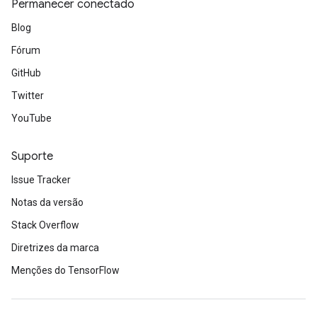
Permanecer conectado
ntumParameters
Blog
ters
Fórum
ropParameters
s
GitHub
atorParameters
Twitter
ghtParameters
YouTube
meters
adParameters
rameters
Suporte
eters
Issue Tracker
ientDescentParameters
Notas da versão
Stack Overflow
Diretrizes da marca
Menções do TensorFlow