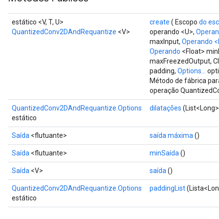
estático <V, T, U>
create
( Escopo
do es
QuantizedConv2DAndRequantize
<V>
operando <U>,
Opera
maxInput,
Operando
<
Operando
<Float> min
maxFreezedOutput, Cla
padding,
Options...
opt
Método de fábrica par
operação QuantizedC
QuantizedConv2DAndRequantize.Options
dilatações
(List<Long>
estático
Saída
<flutuante>
saída máxima
()
Saída
<flutuante>
minSaída
()
Saída
<V>
saída
()
QuantizedConv2DAndRequantize.Options
paddingList
(Lista<Lon
estático