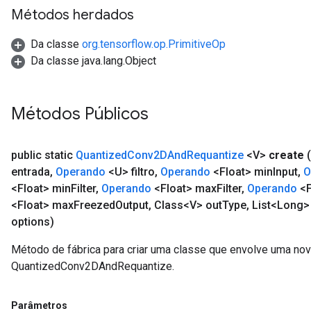
Métodos herdados
Da classe
org.tensorflow.op.PrimitiveOp
Da classe java.lang.Object
Métodos Públicos
public static
Quantized
Conv2DAnd
Requantize
<V>
create
entrada
,
Operando
<U> filtro
,
Operando
<Float> min
Input
,
O
<Float> min
Filter
,
Operando
<Float> max
Filter
,
Operando
<F
<Float> max
Freezed
Output
,
Class<V> out
Type
,
List<Long> 
options)
Método de fábrica para criar uma classe que envolve uma no
QuantizedConv2DAndRequantize.
Parâmetros