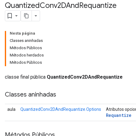
Quantized
Conv2DAnd
Requantize
Nesta página
Requantize
Classes aninhadas
ize
Métodos Públicos
AndReluAndRequantize
Métodos herdados
u
Métodos Públicos
uAndRequantize
classe final pública
QuantizedConv2DAndRequantize
AndRelu
Classes aninhadas
AndReluAndRequantize
ize
aula
QuantizedConv2DAndRequantize.Options
Atributos opcio
Requantize
Requantize
ize
Métodos Públicos