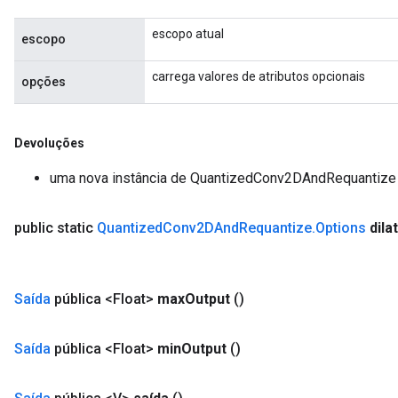
escopo atual
escopo
carrega valores de atributos opcionais
opções
Devoluções
uma nova instância de QuantizedConv2DAndRequantize
public static
Quantized
Conv2DAnd
Requantize
.
Options
dila
Saída
pública <Float>
max
Output
()
Saída
pública <Float>
min
Output
()