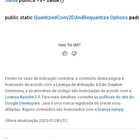
Saída
pública <V>
saída
()
public static
Quantized
Conv2DAnd
Requantize
.
Options
pad
Isso foi útil?
Exceto no caso de indicação contrária, o conteúdo desta página é
licenciado de acordo com a
Licença de atribuição 4.0 do Creative
Commons
, e as amostras de código são licenciadas de acordo com a
Licença Apache 2.0
. Para mais detalhes, consulte as
políticas do site do
Google Developers
. Java é uma marca registrada da Oracle e/ou
m
afiliadas. Alguns conteúdos são licenciados com a
licença numpy
.
Última atualização 2025-07-28 UTC.
rs
eters