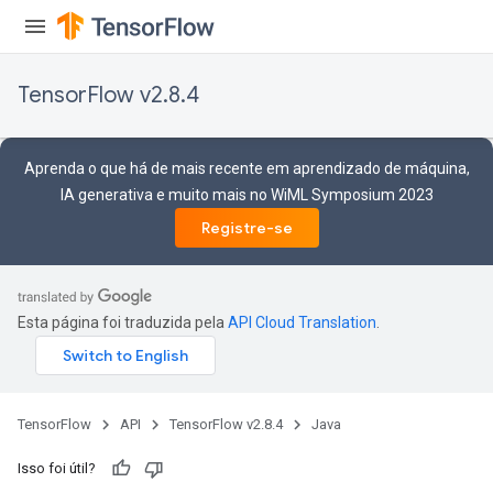
ize
Requantize
TensorFlow v2.8.4
ize
Aprenda o que há de mais recente em aprendizado de máquina,
IA generativa e muito mais no WiML Symposium 2023
Registre-se
Esta página foi traduzida pela
API Cloud Translation
.
TensorFlow
API
TensorFlow v2.8.4
Java
Isso foi útil?