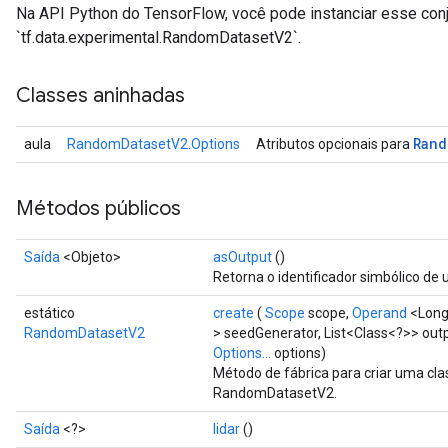
Na API Python do TensorFlow, você pode instanciar esse con
`tf.data.experimental.RandomDatasetV2`.
Classes aninhadas
Rand
aula
RandomDatasetV2.Options
Atributos opcionais para
Métodos públicos
Saída
<Objeto>
asOutput
()
Retorna o identificador simbólico de 
estático
create
(
Scope
scope,
Operand
<Long
RandomDatasetV2
> seedGenerator, List<Class<?>> out
Options...
options)
Método de fábrica para criar uma c
RandomDatasetV2.
Saída
<?>
lidar
()