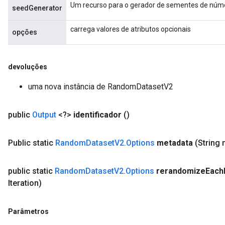
Um recurso para o gerador de sementes de núme
seedGenerator
carrega valores de atributos opcionais
opções
devoluções
uma nova instância de RandomDatasetV2
public
Output
<?>
identificador
()
Public static
Random
Dataset
V2
.
Options
metadata
(String
public static
Random
Dataset
V2
.
Options
rerandomize
Each
Iteration)
Parâmetros