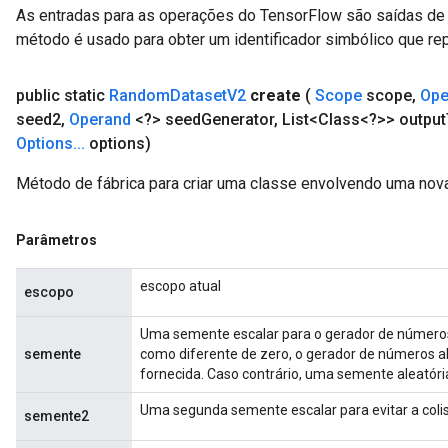
As entradas para as operações do TensorFlow são saídas de 
método é usado para obter um identificador simbólico que re
m
public static
Random
Dataset
V2
create
(
Scope
scope
,
Ope
seed2
,
Operand
<?> seed
Generator
,
List<Class<?>> output
rs
Options
.
.
.
options)
eters
ntumParameters
Método de fábrica para criar uma classe envolvendo uma no
ters
ropParameters
Parâmetros
s
atorParameters
escopo atual
escopo
ghtParameters
meters
Uma semente escalar para o gerador de números 
adParameters
semente
como diferente de zero, o gerador de números a
rameters
fornecida. Caso contrário, uma semente aleatóri
eters
Uma segunda semente escalar para evitar a coli
ientDescentParameters
semente2