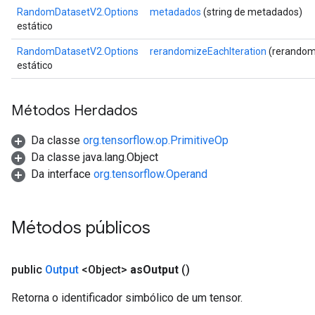
RandomDatasetV2.Options
metadados
(string de metadados)
estático
RandomDatasetV2.Options
rerandomizeEachIteration
(rerandomi
estático
Métodos Herdados
Da classe
org.tensorflow.op.PrimitiveOp
Da classe java.lang.Object
Da interface
org.tensorflow.Operand
Métodos públicos
public
Output
<Object>
as
Output
()
Retorna o identificador simbólico de um tensor.