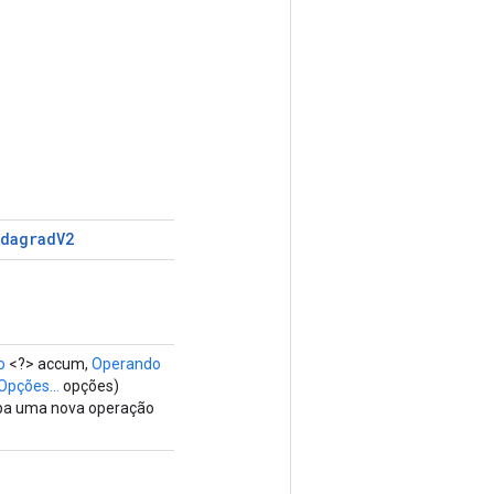
Adagrad
V2
o
<?> accum,
Operando
Opções...
opções)
upa uma nova operação