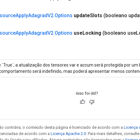
source
Apply
Adagrad
V2
.
Options
update
Slots
(booleano upda
source
Apply
Adagrad
V2
.
Options
use
Locking
(booleano use
L
 `True`, a atualização dos tensores var e accum será protegida por um b
comportamento será indefinido, mas poderá apresentar menos conten
Isso foi útil?
ão contrária, o conteúdo desta página é licenciado de acordo com a
Licença 
icenciadas de acordo com a
Licença Apache 2.0
. Para mais detalhes, consult
da da Oracle e/ou afiliadas. Alguns conteúdos são licenciados com a
licença