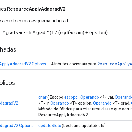
lica
ResourceApplyAdagradV2
 de acordo com o esquema adagrad.
* grad var -= lr * grad * (1 / (sqrt(accum) + épsilon))
nhadas
Resource
Apply
ApplyAdagradV2.Options
Atributos opcionais para
licos
criar
( Escopo
escopo
,
Operando
<?> var,
Operand
AdagradV2
<T> lr,
Operando
<T> epsilon,
Operando
<T> grad,
Método de fábrica para criar uma classe que agr
ResourceApplyAdagradV2.
dagradV2.Options
updateSlots
(booleano updateSlots)