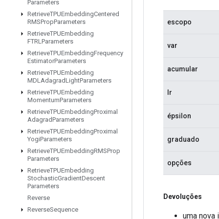
Parameters
Retrieve
TPUEmbedding
Centered
escopo
RMSProp
Parameters
Retrieve
TPUEmbedding
FTRLParameters
var
Retrieve
TPUEmbedding
Frequency
Estimator
Parameters
acumular
Retrieve
TPUEmbedding
MDLAdagrad
Light
Parameters
lr
Retrieve
TPUEmbedding
Momentum
Parameters
Retrieve
TPUEmbedding
Proximal
épsilon
Adagrad
Parameters
Retrieve
TPUEmbedding
Proximal
graduado
Yogi
Parameters
Retrieve
TPUEmbedding
RMSProp
Parameters
opções
Retrieve
TPUEmbedding
Stochastic
Gradient
Descent
Parameters
Devoluções
Reverse
Reverse
Sequence
uma nova 