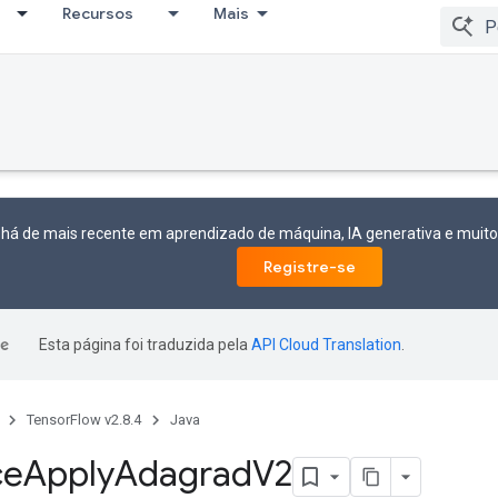
Recursos
Mais
 há de mais recente em aprendizado de máquina, IA generativa e mui
Registre-se
Esta página foi traduzida pela
API Cloud Translation
.
TensorFlow v2.8.4
Java
ce
Apply
Adagrad
V2