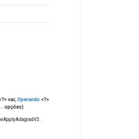
?> var
,
Operando
<?>
.
.
.
opções)
rceApplyAdagradV2.