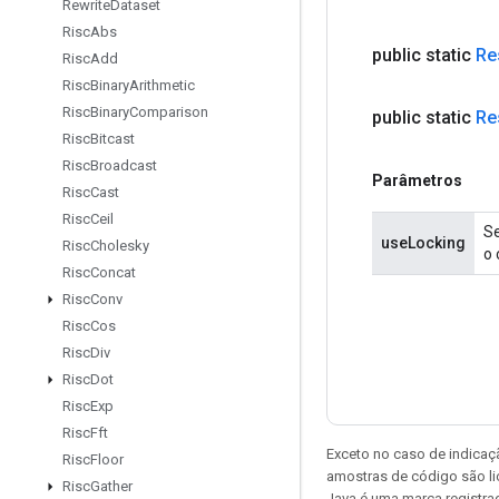
Rewrite
Dataset
Risc
Abs
public static
Re
Risc
Add
Risc
Binary
Arithmetic
Risc
Binary
Comparison
public static
Re
Risc
Bitcast
Risc
Broadcast
Parâmetros
Risc
Cast
Risc
Ceil
Se
useLocking
Risc
Cholesky
o 
Risc
Concat
Risc
Conv
Risc
Cos
Risc
Div
Risc
Dot
Risc
Exp
Risc
Fft
Exceto no caso de indicaç
Risc
Floor
amostras de código são l
Risc
Gather
Java é uma marca registra