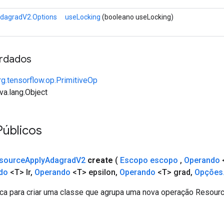
dagradV2.Options
useLocking
(booleano useLocking)
rdados
rg.tensorflow.op.PrimitiveOp
va.lang.Object
Públicos
source
Apply
Adagrad
V2
create
(
Escopo escopo
,
Operando
<
do
<T> lr
,
Operando
<T> epsilon
,
Operando
<T> grad
,
Opções
ca para criar uma classe que agrupa uma nova operação Resou