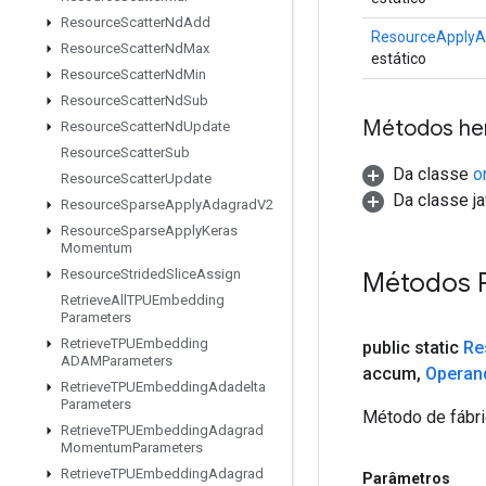
Resource
Scatter
Nd
Add
ResourceApplyA
Resource
Scatter
Nd
Max
estático
Resource
Scatter
Nd
Min
Resource
Scatter
Nd
Sub
Métodos he
Resource
Scatter
Nd
Update
Resource
Scatter
Sub
Da classe
o
Resource
Scatter
Update
Da classe ja
Resource
Sparse
Apply
Adagrad
V2
Resource
Sparse
Apply
Keras
Momentum
Resource
Strided
Slice
Assign
Métodos 
Retrieve
All
TPUEmbedding
Parameters
Retrieve
TPUEmbedding
public static
Re
ADAMParameters
accum
,
Operan
Retrieve
TPUEmbedding
Adadelta
Parameters
Método de fábri
Retrieve
TPUEmbedding
Adagrad
Momentum
Parameters
Retrieve
TPUEmbedding
Adagrad
Parâmetros