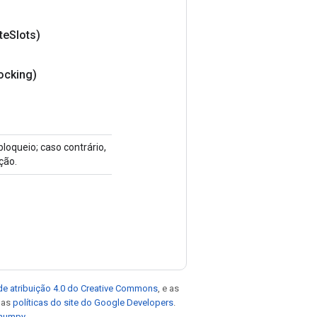
te
Slots)
ocking)
loqueio; caso contrário,
ção.
de atribuição 4.0 do Creative Commons
, e as
e as
políticas do site do Google Developers
.
 numpy
.