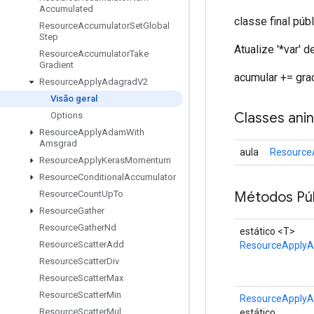
Accumulated
classe final púb
Resource
Accumulator
Set
Global
Step
Atualize '*var'
Resource
Accumulator
Take
Gradient
acumular += grad 
Resource
Apply
Adagrad
V2
Visão geral
Classes ani
Options
Resource
Apply
Adam
With
Amsgrad
aula
Resource
Resource
Apply
Keras
Momentum
Resource
Conditional
Accumulator
Métodos Púb
Resource
Count
Up
To
Resource
Gather
Resource
Gather
Nd
estático <T>
Resource
Scatter
Add
ResourceApply
Resource
Scatter
Div
Resource
Scatter
Max
Resource
Scatter
Min
ResourceApplyA
Resource
Scatter
Mul
estático