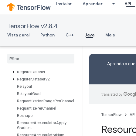
Instalar
Aprender
API
ReduceProd
ReduceSum
RefEnter
TensorFlow v2.8.4
RefExit
Vista geral
Python
C++
Java
Mais
RefIdentity
Ref
Merge
Ref
Next
Iteration
Ref
Select
Aprenda o que
Ref
Switch
Register
Dataset
Register
Dataset
V2
Relayout
Relayout
Grad
Requantization
Range
Per
Channel
Requantize
Per
Channel
TensorFlow
API
Reshape
Resource
Accumulator
Apply
Resour
Gradient
Resource
Accumulator
Num