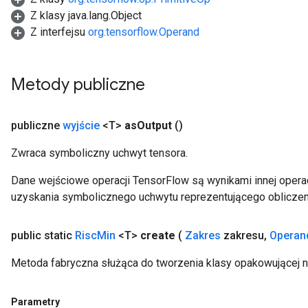
Z klasy java.lang.Object
Z interfejsu
org.tensorflow.Operand
Metody publiczne
publiczne
wyjście
<T>
as
Output
()
Zwraca symboliczny uchwyt tensora.
Dane wejściowe operacji TensorFlow są wynikami innej operac
uzyskania symbolicznego uchwytu reprezentującego obliczen
public static
Risc
Min
<T>
create
(
Zakres
zakresu
,
Operan
Metoda fabryczna służąca do tworzenia klasy opakowującej 
Parametry