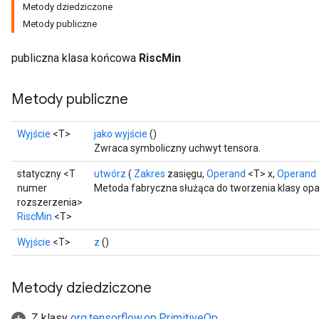
Metody dziedziczone
Metody publiczne
publiczna klasa końcowa
RiscMin
Metody publiczne
Wyjście
<T>
jako wyjście
()
Zwraca symboliczny uchwyt tensora.
statyczny <T
utwórz
(
Zakres
zasięgu,
Operand
<T> x,
Operand
numer
Metoda fabryczna służąca do tworzenia klasy opa
rozszerzenia>
RiscMin
<T>
Wyjście
<T>
z
()
Metody dziedziczone
Z klasy
org.tensorflow.op.PrimitiveOp