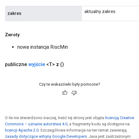
aktualny zakres
zakres
Zwroty
nowa instancja RiscMin
publiczne
wyjście
<T>
z
()
Czy te wskazówki były pomocne?
O ile nie stwierdzono inaczej, treść tej strony jest objęta
licencją Creative
Commons – uznanie autorstwa 4.0
, a fragmenty kodu są dostępne na
licencji Apache 2.0
. Szczegółowe informacje na ten temat zawierają
zasady dotyczące witryny Google Developers
. Java jest zastrzeżonym