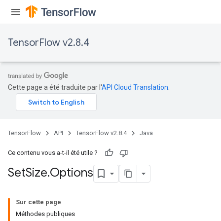
TensorFlow v2.8.4
Cette page a été traduite par l'
API Cloud Translation
.
TensorFlow
API
TensorFlow v2.8.4
Java
Ce contenu vous a-t-il été utile ?
Set
Size
.
Options
Sur cette page
Méthodes publiques