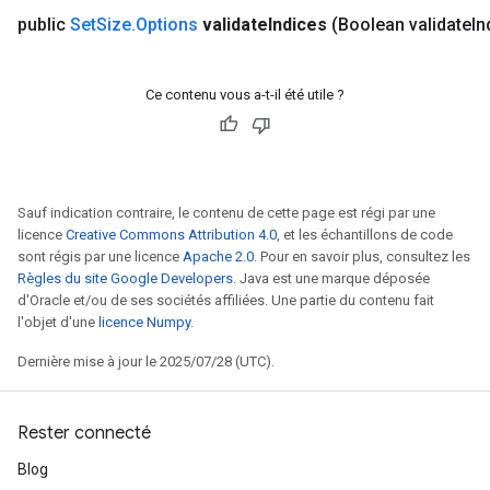
public
Set
Size
.
Options
validate
Indices
(Boolean validate
In
Ce contenu vous a-t-il été utile ?
Sauf indication contraire, le contenu de cette page est régi par une
licence
Creative Commons Attribution 4.0
, et les échantillons de code
sont régis par une licence
Apache 2.0
. Pour en savoir plus, consultez les
Règles du site Google Developers
. Java est une marque déposée
d'Oracle et/ou de ses sociétés affiliées. Une partie du contenu fait
l'objet d'une
licence Numpy
.
Dernière mise à jour le 2025/07/28 (UTC).
Rester connecté
Blog