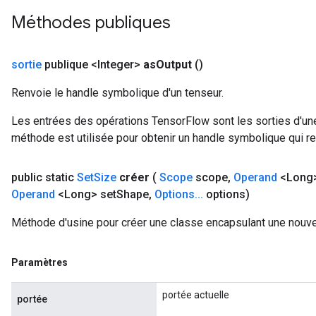
Méthodes publiques
sortie
publique <Integer>
as
Output
()
Renvoie le handle symbolique d'un tenseur.
Les entrées des opérations TensorFlow sont les sorties d'une
méthode est utilisée pour obtenir un handle symbolique qui rep
public static
Set
Size
créer
(
Scope
scope
,
Operand
<Long>
Operand
<Long> set
Shape
,
Options
.
.
.
options)
Méthode d'usine pour créer une classe encapsulant une nouve
Paramètres
portée actuelle
portée