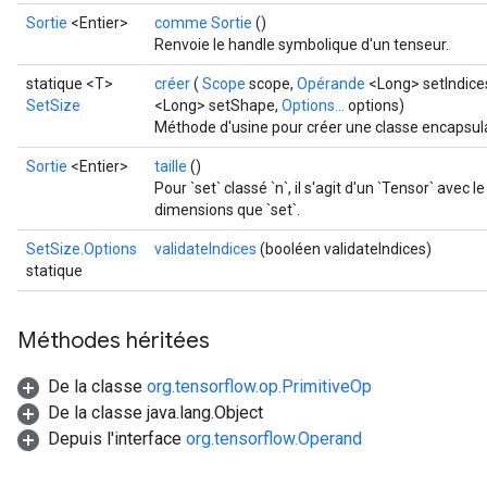
Sortie
<Entier>
comme Sortie
()
Renvoie le handle symbolique d'un tenseur.
statique <T>
créer
(
Scope
scope,
Opérande
<Long> setIndice
SetSize
<Long> setShape,
Options...
options)
Méthode d'usine pour créer une classe encapsula
Sortie
<Entier>
taille
()
Pour `set` classé `n`, il s'agit d'un `Tensor` avec 
dimensions que `set`.
SetSize.Options
validateIndices
(booléen validateIndices)
statique
Méthodes héritées
De la classe
org.tensorflow.op.PrimitiveOp
De la classe java.lang.Object
Depuis l'interface
org.tensorflow.Operand