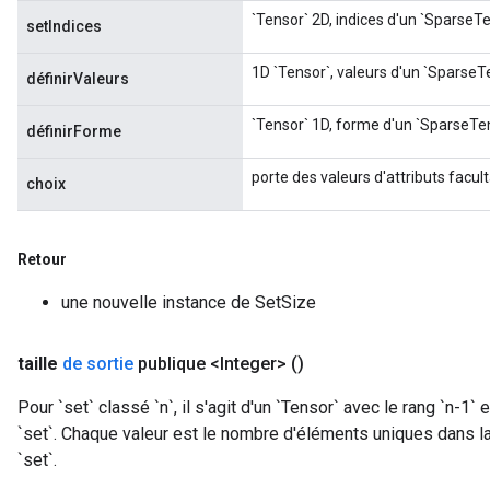
`Tensor` 2D, indices d'un `SparseTe
setIndices
1D `Tensor`, valeurs d'un `SparseT
définirValeurs
`Tensor` 1D, forme d'un `SparseTen
définirForme
porte des valeurs d'attributs facult
choix
Retour
une nouvelle instance de SetSize
taille
de sortie
publique <Integer>
()
x
Pour `set` classé `n`, il s'agit d'un `Tensor` avec le rang `n-
`set`. Chaque valeur est le nombre d'éléments uniques dans la
`set`.