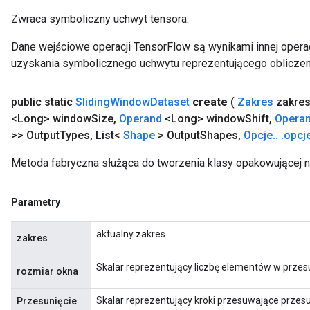
Zwraca symboliczny uchwyt tensora.
Dane wejściowe operacji TensorFlow są wynikami innej operac
uzyskania symbolicznego uchwytu reprezentującego obliczen
public static
Sliding
Window
Dataset
create
(
Zakres
zakre
<Long> window
Size
,
Operand
<Long> window
Shift
,
Opera
>> Output
Types
,
List<
Shape
> Output
Shapes
,
Opcje
.
.
.
opcj
Metoda fabryczna służąca do tworzenia klasy opakowującej 
Parametry
aktualny zakres
zakres
Skalar reprezentujący liczbę elementów w prze
rozmiar okna
Skalar reprezentujący kroki przesuwające przesu
Przesunięcie