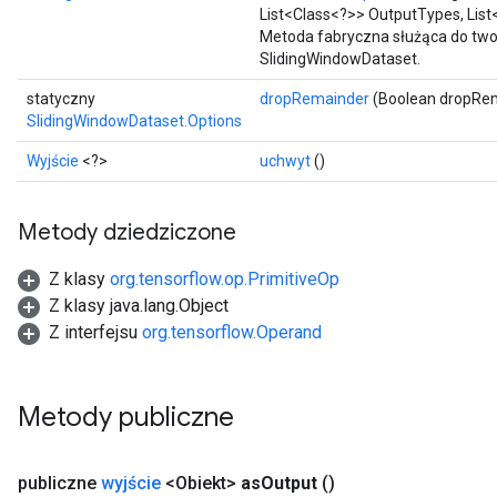
List<Class<?>> OutputTypes, List
Metoda fabryczna służąca do two
SlidingWindowDataset.
statyczny
dropRemainder
(Boolean dropRe
SlidingWindowDataset.Options
Wyjście
<?>
uchwyt
()
Metody dziedziczone
Z klasy
org.tensorflow.op.PrimitiveOp
Z klasy java.lang.Object
Z interfejsu
org.tensorflow.Operand
Metody publiczne
publiczne
wyjście
<Obiekt>
as
Output
()