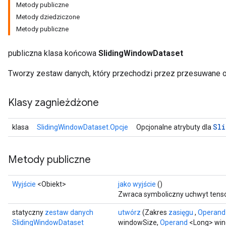
Metody publiczne
Metody dziedziczone
Metody publiczne
publiczna klasa końcowa
SlidingWindowDataset
Tworzy zestaw danych, który przechodzi przez przesuwane ok
Klasy zagnieżdżone
Sli
klasa
SlidingWindowDataset.Opcje
Opcjonalne atrybuty dla
Metody publiczne
Wyjście
<Obiekt>
jako wyjście
()
Zwraca symboliczny uchwyt tenso
statyczny
zestaw danych
utwórz
(Zakres
zasięgu
,
Operand
SlidingWindowDataset
windowSize,
Operand
<Long> win