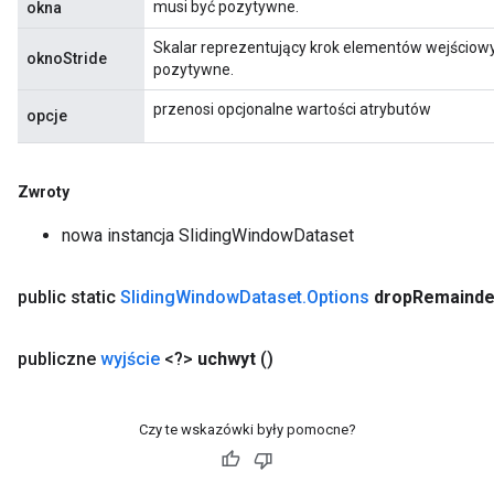
musi być pozytywne.
okna
Skalar reprezentujący krok elementów wejściow
x
oknoStride
pozytywne.
przenosi opcjonalne wartości atrybutów
opcje
Zwroty
nowa instancja SlidingWindowDataset
public static
Sliding
Window
Dataset
.
Options
drop
Remainde
publiczne
wyjście
<?>
uchwyt
()
Czy te wskazówki były pomocne?