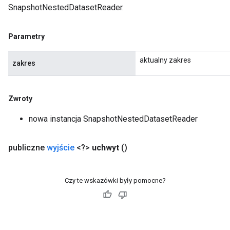
SnapshotNestedDatasetReader.
Parametry
aktualny zakres
zakres
Zwroty
nowa instancja SnapshotNestedDatasetReader
publiczne
wyjście
<?>
uchwyt
()
Czy te wskazówki były pomocne?
x