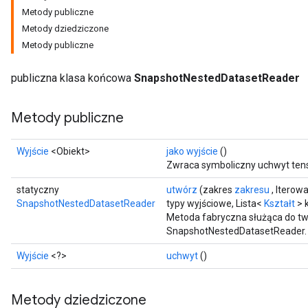
Metody publiczne
Metody dziedziczone
Metody publiczne
publiczna klasa końcowa
SnapshotNestedDatasetReader
Metody publiczne
Wyjście
<Obiekt>
jako wyjście
()
Zwraca symboliczny uchwyt ten
statyczny
utwórz
(zakres
zakresu
, Iterow
SnapshotNestedDatasetReader
typy wyjściowe, Lista<
Kształt
> 
Metoda fabryczna służąca do tw
SnapshotNestedDatasetReader.
Wyjście
<?>
uchwyt
()
Metody dziedziczone