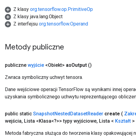
Z klasy
org.tensorflow.op.PrimitiveOp
Z klasy java.lang.Object
Z interfejsu
org.tensorflow.Operand
Metody publiczne
publiczne
wyjście
<Obiekt>
as
Output
()
Zwraca symboliczny uchwyt tensora.
Dane wejściowe operacji TensorFlow są wynikami innej operac
uzyskania symbolicznego uchwytu reprezentującego obliczen
public static
Snapshot
Nested
Dataset
Reader
create
(
Zakr
wejścia
,
Lista <Klasa<?>> typy wyjściowe
,
Lista <
Kształt
> 
Metoda fabryczna służąca do tworzenia klasy opakowującej 