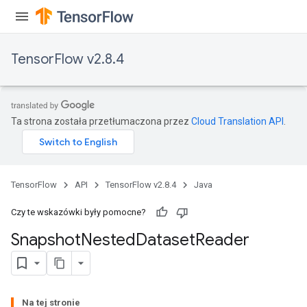
TensorFlow v2.8.4
Ta strona została przetłumaczona przez
Cloud Translation API
.
TensorFlow
API
TensorFlow v2.8.4
Java
Czy te wskazówki były pomocne?
Snapshot
Nested
Dataset
Reader
Na tej stronie